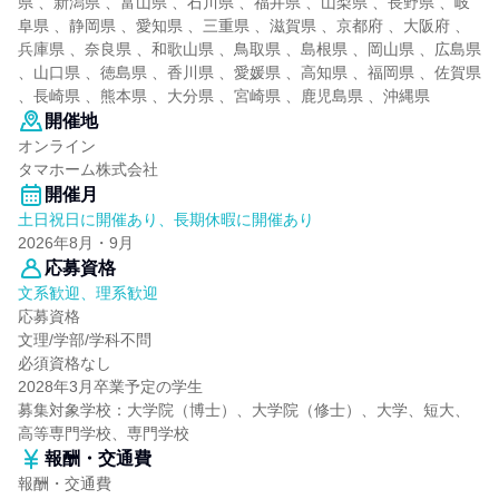
県 、新潟県 、富山県 、石川県 、福井県 、山梨県 、長野県 、岐
阜県 、静岡県 、愛知県 、三重県 、滋賀県 、京都府 、大阪府 、
兵庫県 、奈良県 、和歌山県 、鳥取県 、島根県 、岡山県 、広島県
、山口県 、徳島県 、香川県 、愛媛県 、高知県 、福岡県 、佐賀県
、長崎県 、熊本県 、大分県 、宮崎県 、鹿児島県 、沖縄県
開催地
オンライン
タマホーム株式会社
開催月
土日祝日に開催あり、長期休暇に開催あり
2026年8月・9月
応募資格
文系歓迎、理系歓迎
応募資格
文理/学部/学科不問
必須資格なし
2028年3月卒業予定の学生
募集対象学校：大学院（博士）、大学院（修士）、大学、短大、
高等専門学校、専門学校
報酬・交通費
報酬・交通費