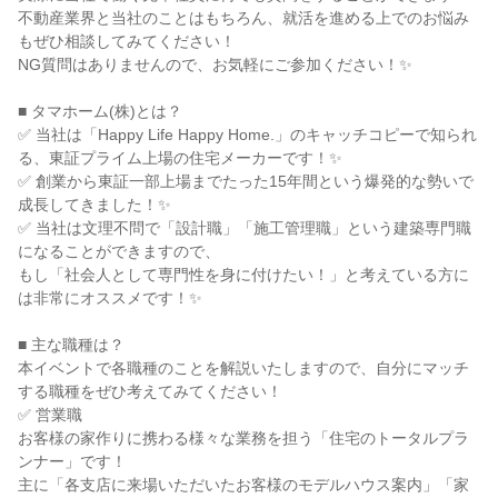
不動産業界と当社のことはもちろん、就活を進める上でのお悩み
もぜひ相談してみてください！
NG質問はありませんので、お気軽にご参加ください！✨
■ タマホーム(株)とは？
✅ 当社は「Happy Life Happy Home.」のキャッチコピーで知られ
る、東証プライム上場の住宅メーカーです！✨
✅ 創業から東証一部上場までたった15年間という爆発的な勢いで
成長してきました！✨
✅ 当社は文理不問で「設計職」「施工管理職」という建築専門職
になることができますので、
もし「社会人として専門性を身に付けたい！」と考えている方に
は非常にオススメです！✨
■ 主な職種は？
本イベントで各職種のことを解説いたしますので、自分にマッチ
する職種をぜひ考えてみてください！
✅ 営業職
お客様の家作りに携わる様々な業務を担う「住宅のトータルプラ
ンナー」です！
主に「各支店に来場いただいたお客様のモデルハウス案内」「家