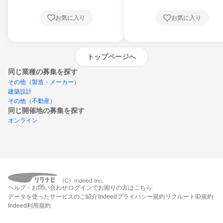
お気に入り
お気に入り
トップページへ
同じ業種の募集を探す
その他（製造・メーカー）
建築設計
その他（不動産）
同じ開催地の募集を探す
オンライン
エントリーするとプログラムの詳細案内を
ヘルプ・お問い合わせ
ログインでお困りの方はこちら
受け取れるようになります
データを使ったサービスのご紹介
Indeedプライバシー規約
リクルートID規約
Indeed利用規約
締切：2026年8月31日
エントリー画面へ