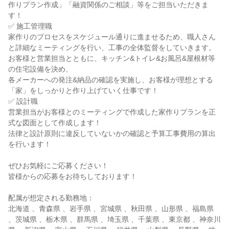
作りプラン作成」「融資関係のご相談」等をご担当いただきま
す！
✅ 施工管理職
家作りのプロセスをスケジュール通りに進ませるため、職人さん
と詳細なミーティングを行い、工事の全体監督をしていきます。
お客様と営業担当とともに、キッチン&トイレ&お風呂&屋根材等
の住宅設備を決め、
各メーカーへの発注&納品の確認を実施し、お客様が理想とする
「家」をしっかりと作り上げていく仕事です！
✅ 設計職
営業担当がお客様とのミーティングで作成した家作りプランを正
式な図面として作成します！
法律と設計原則に違反していないかの確認と予算工事費用の算出
を行います！
ぜひお気軽にご応募ください！
皆様からの応募をお待ちしております！
配属が想定される勤務地：
北海道 、青森県 、岩手県 、宮城県 、秋田県 、山形県 、福島県
、茨城県 、栃木県 、群馬県 、埼玉県 、千葉県 、東京都 、神奈川