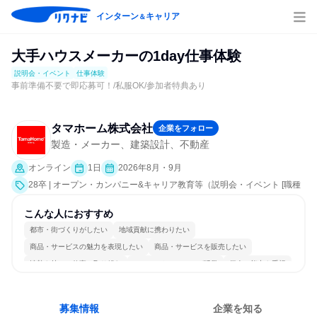
インターン
キャリア
＆
大手ハウスメーカーの1day仕事体験
説明会・イベント
仕事体験
事前準備不要で即応募可！/私服OK/参加者特典あり
タマホーム株式会社
企業をフォロー
製造・メーカー、建築設計、不動産
オンライン
1日
2026年8月・9月
28卒 | オープン・カンパニー&キャリア教育等（説明会・イベント [職種
研究、会社説明会、業界研究]、仕事体験）
こんな人におすすめ
都市・街づくりがしたい
地域貢献に携わりたい
商品・サービスの魅力を表現したい
商品・サービスを販売したい
情熱を持って仕事に取り組む
コミュニケーションが活発
個人の能力を重視
明確な目標を追いかける
一つの専門分野を極める
若手が裁量を持てる環境
募集情報
企業を知る