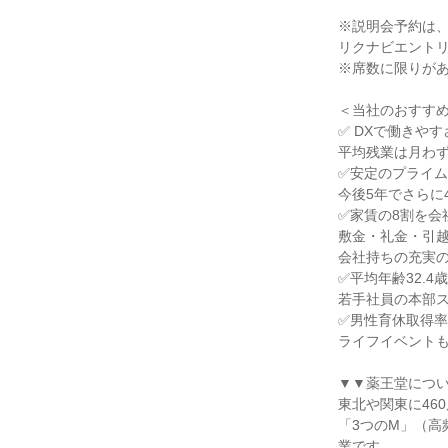
※説明会予約は
リクナビエント
※席数に限りが
＜当社のおすす
✅ DXで働きや
平均残業は月わず
✅安定のプライ
今後5年でさらに
✅家賃の8割を会
敷金・礼金・引
会社持ちの充実
✅平均年齢32.4
若手社員の本部
✅男性育休取得率7
ライフイベント
▼▼薬王堂につ
東北や関東に46
「3つのM」（
業です。