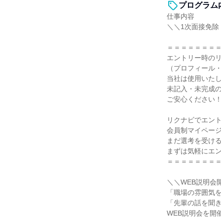
プログラム
仕事内容
＼＼1次面接免除
＝＝＝＝＝＝＝
エントリー時の
（プロフィール
当社は使用いた
未記入・未完成
ご安心ください
リクナビでエン
会員制マイペー
まだ選考を受け
まずは気軽にエ
＝＝＝＝＝＝＝
＼＼WEB説明会
「職場の雰囲気
「先輩の話を聞
WEB説明会を開