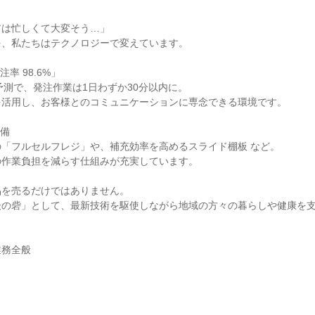
アは忙しくて大変そう…」
を、私たちはテクノロジーで変えています。
率 98.6%」
要予測で、発注作業は1日わずか30分以内に。
を活用し、お客様とのコミュニケーションに専念できる環境です。
設備
「フルセルフレジ」や、補充効率を高めるスライド棚板 など。
の作業負担を減らす仕組みが充実しています。
品を売るだけではありません。
後の砦」として、最新技術を駆使しながら地域の方々の暮らしや健康を
業務全般