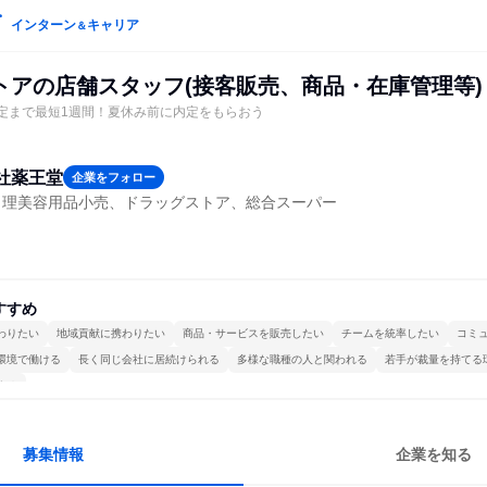
インターン
キャリア
＆
トアの店舗スタッフ(接客販売、商品・在庫管理等)
定まで最短1週間！夏休み前に内定をもらおう
社薬王堂
企業をフォロー
・理美容用品小売、ドラッグストア、総合スーパー
すすめ
わりたい
地域貢献に携わりたい
商品・サービスを販売したい
チームを統率したい
コミ
環境で働ける
長く同じ会社に居続けられる
多様な職種の人と関われる
若手が裁量を持てる
する
募集情報
企業を知る