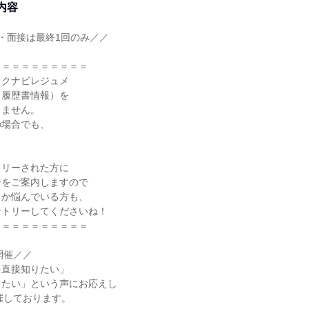
内容
・面接は最終1回のみ／／
＝＝＝＝＝＝＝＝＝＝
リクナビレジュメ
・履歴書情報）を
しません。
の場合でも、
！
トリーされた方に
ジをご案内しますので
るか悩んでいる方も、
ントリーしてくださいね！
＝＝＝＝＝＝＝＝＝＝
開催／／
を直接知りたい」
きたい」という声にお応えし
催しております。