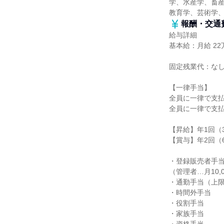
学、水産学、畜産
教育学、芸術学
報酬・交通
給与詳細
基本給：月給 22万
固定残業代：な
【一律手当】
全員に一律で支
全員に一律で支
【昇給】年1回（
【賞与】年2回（6
・登録販売者手
（管理者…月10,
・通勤手当（上限月
・時間外手当
・役割手当
・家族手当