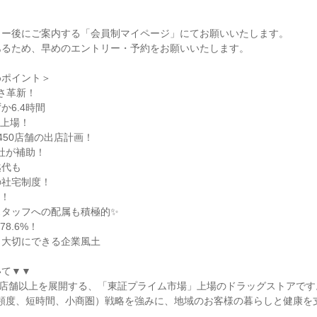
、
リー後にご案内する「会員制マイページ」にてお願いいたします。
あるため、早めのエントリー・予約をお願いいたします。
めポイント＞
すさ革新！
か6.4時間
ム上場！
450店舗の出店計画！
社が補助！
越代も
の社宅制度！
歳！
スタッフへの配属も積極的✨
8.6%！
も大切にできる企業風土
いて▼▼
0店舗以上を展開する、「東証プライム市場」上場のドラッグストアです
高頻度、短時間、小商圏）戦略を強みに、地域のお客様の暮らしと健康を