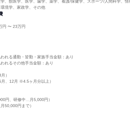
学、獣医学、医学、歯学、薬学、看護/保健学、スポーツ/人間科学、情
、環境学、家政学、その他
費
円 〜 23万円
し
払われる通勤・皆勤・家族手当金額：あり
払われるその他手当金額：あり
3月）
月、12月 ※4.5ヶ月分以上）
当
000円、研修中…月5,000円）
50,000円まで）