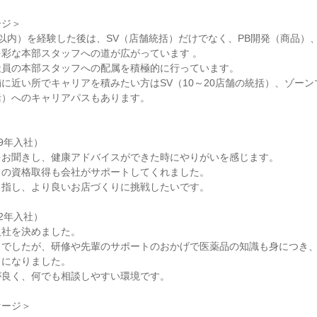
ージ＞
以内）を経験した後は、SV（店舗統括）だけでなく、PB開発（商品）
彩な本部スタッフへの道が広がっています 。
社員の本部スタッフへの配属を積極的に行っています。
に近い所でキャリアを積みたい方はSV（10～20店舗の統括）、ゾー
括）へのキャリアパスもあります。
＞
9年入社）
をお聞きし、健康アドバイスができた時にやりがいを感じます。
」の資格取得も会社がサポートしてくれました。
目指し、より良いお店づくりに挑戦したいです。
2年入社）
入社を決めました。
ロでしたが、研修や先輩のサポートのおかげで医薬品の知識も身につき
うになりました。
が良く、何でも相談しやすい環境です。
セージ＞