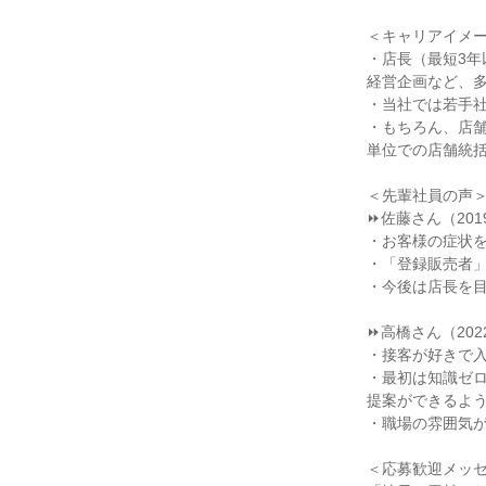
＜キャリアイメ
・店長（最短3年
経営企画など、多
・当社では若手
・もちろん、店舗
単位での店舗統
＜先輩社員の声
⏩佐藤さん（201
・お客様の症状
・「登録販売者
・今後は店長を
⏩高橋さん（202
・接客が好きで
・最初は知識ゼ
提案ができるよ
・職場の雰囲気
＜応募歓迎メッ