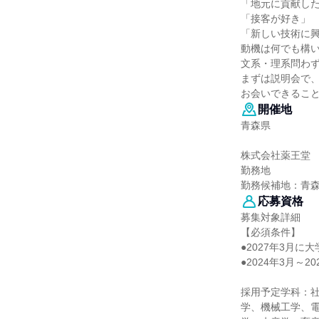
「地元に貢献し
「接客が好き」
「新しい技術に
動機は何でも構
文系・理系問わず
まずは説明会で
お会いできるこ
開催地
青森県
株式会社薬王堂
勤務地
勤務候補地：青
応募資格
募集対象詳細
【必須条件】
●2027年3月に
●2024年3月～
採用予定学科：
学、機械工学、