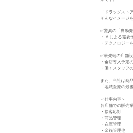
「ドラッグスト
そんなイメージ
✅驚異の「自動発注
・ AIによる需
・テクノロジー
✅最先端の店舗
・全店導入予定の
・働くスタッフ
また、当社は商
「地域医療の最
＜仕事内容＞
各店舗での販売
・接客応対
・商品管理
・在庫管理
・金銭管理他