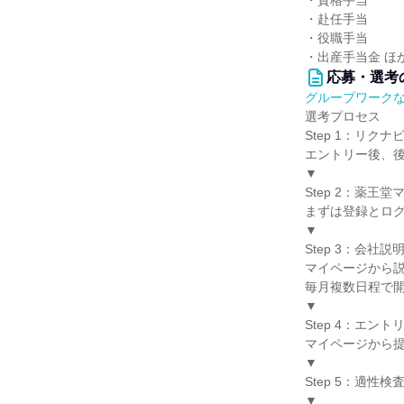
・資格手当
・赴任手当
・役職手当
・出産手当金 ほ
応募・選考
グループワーク
選考プロセス
Step 1：リク
エントリー後、後
▼
Step 2：薬王
まずは登録とロ
▼
Step 3：会社説
マイページから
毎月複数日程で
▼
Step 4：エン
マイページから
▼
Step 5：適性検査
▼