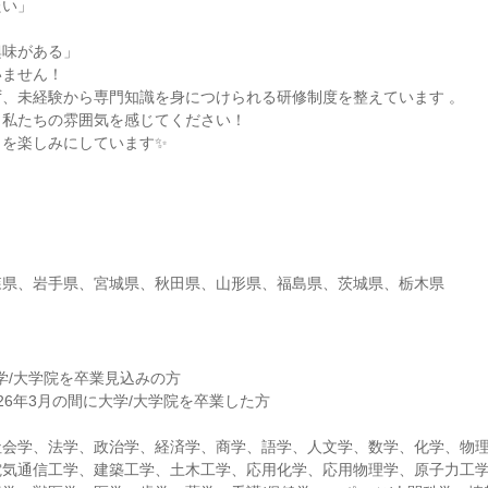
たい」
興味がある」
いません！
、未経験から専門知識を身につけられる研修制度を整えています 。
、私たちの雰囲気を感じてください！
とを楽しみにしています✨
森県、岩手県、宮城県、秋田県、山形県、福島県、茨城県、栃木県
大学/大学院を卒業見込みの方
2026年3月の間に大学/大学院を卒業した方
社会学、法学、政治学、経済学、商学、語学、人文学、数学、化学、物
電気通信工学、建築工学、土木工学、応用化学、応用物理学、原子力工