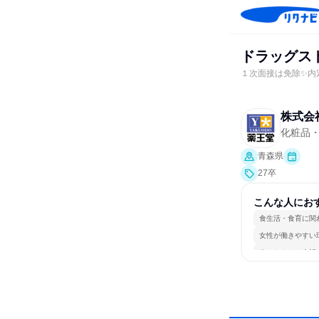
ドラッグス
１次面接は免除✨内
株式会
化粧品
青森県
27卒
こんな人にお
食生活・食育に関
女性が働きやすい
人とたくさん会話