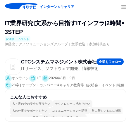
インターン
キャリア
＆
IT業界研究|文系から目指すITインフラ|2時間×
3STEP
説明会・イベント
伊藤忠テクノソリューションズグループ｜文系歓迎｜参加特典あり
CTCシステムマネジメント株式会社
企業をフォロー
ITサービス、ソフトウェア開発、情報技術
オンライン
1日
2026年8月・9月
28卒 | オープン・カンパニー&キャリア教育等（説明会・イベント [職種
研究、社員交流会、就活サポート、会社説明会、業界研究]）
こんな人におすすめ
人・世の中の安全を守りたい
テクノロジーに携わりたい
人の仕事をサポートしたい
コミュニケーションが活発
常に新しいものに挑戦
チームワークを重視
女性が働きやすい環境で働ける
長く同じ会社に居続けられる