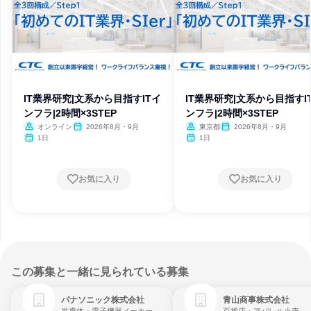
IT業界研究|文系から目指すITイ
IT業界研究|文系から目指すI
ンフラ|2時間×3STEP
ンフラ|2時間×3STEP
オンライン
2026年8月・9月
東京都
2026年8月・9月
1日
1日
お気に入り
お気に入り
この募集と一緒に見られている募集
パナソニック株式会社
青山商事株式会社
半導体・電子機器メーカー
百貨店・アパレル小売