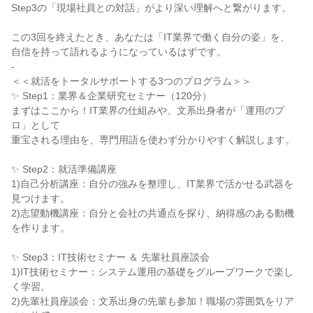
Step3の「現場社員との対話」がより深い理解へと繋がります。
この3回を終えたとき、あなたは「IT業界で働く自分の姿」を、
自信を持って語れるようになっているはずです。
-
＜＜就活をトータルサポートする3つのプログラム＞＞
✨️ Step1：業界＆企業研究セミナー（120分）
まずはここから！IT業界の仕組みや、文系出身者が「運用のプ
ロ」として
重宝される理由を、専門用語を使わず分かりやすく解説します。
✨️ Step2：就活準備講座
1)自己分析講座：自分の強みを整理し、IT業界で活かせる武器を
見つけます。
2)志望動機講座：自分と会社の共通点を探り、納得感のある動機
を作ります。
✨️ Step3：IT技術セミナー ＆ 先輩社員座談会
1)IT技術セミナー：システム運用の基礎をグループワークで楽し
く学習。
2)先輩社員座談会：文系出身の先輩も参加！職場の雰囲気をリア