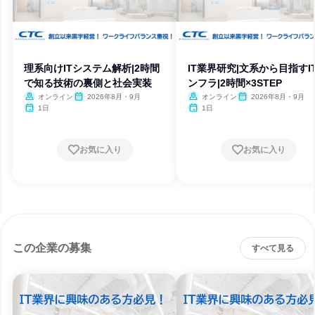
理系向けITシステム解析|2時間
IT業界研究|文系から目指すI
で知る技術の裏側と社会実装
ンフラ|2時間×3STEP
オンライン
2026年8月・9月
オンライン
2026年8月・9月
1日
1日
お気に入り
お気に入り
この企業の募集
すべて見る