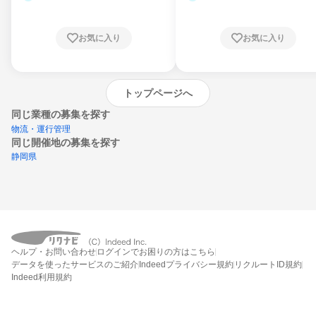
お気に入り
お気に入り
トップページへ
同じ業種の募集を探す
物流・運行管理
同じ開催地の募集を探す
静岡県
エントリーするとプログラムの詳細案内を
受け取れるようになります
ヘルプ・お問い合わせ
ログインでお困りの方はこちら
締切：なし
データを使ったサービスのご紹介
Indeedプライバシー規約
リクルートID規約
エントリー画面へ
Indeed利用規約
エントリー締切や開始月を過ぎた後もシステム上はエントリーできますが、エント
リーへの対応はされないことがあります。