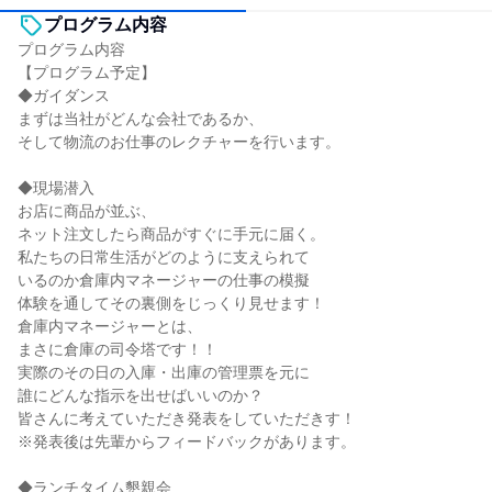
プログラム内容
プログラム内容
【プログラム予定】
◆ガイダンス
まずは当社がどんな会社であるか、
そして物流のお仕事のレクチャーを行います。
◆現場潜入
お店に商品が並ぶ、
ネット注文したら商品がすぐに手元に届く。
私たちの日常生活がどのように支えられて
いるのか倉庫内マネージャーの仕事の模擬
体験を通してその裏側をじっくり見せます！
倉庫内マネージャーとは、
まさに倉庫の司令塔です！！
実際のその日の入庫・出庫の管理票を元に
誰にどんな指示を出せばいいのか？
皆さんに考えていただき発表をしていただきす！
※発表後は先輩からフィードバックがあります。
◆ランチタイム懇親会