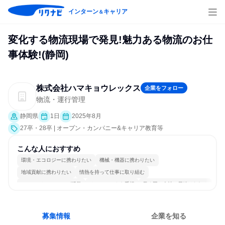
インターン
キャリア
＆
変化する物流現場で発見!魅力ある物流のお仕
事体験!(静岡)
株式会社ハマキョウレックス
企業をフォロー
物流・運行管理
静岡県
1日
2025年8月
27卒・28卒 | オープン・カンパニー&キャリア教育等
こんな人におすすめ
環境・エコロジーに携わりたい
機械・機器に携わりたい
地域貢献に携わりたい
情熱を持って仕事に取り組む
コミュニケーションが活発
チームワークを重視
長く同じ会社に居続けられる
自分の好きな場所で働ける
若手が裁量を持てる環境
人とたくさん会話する
募集情報
企業を知る