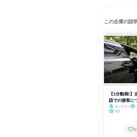
この企業の説
【1分動画!】
語での接客に
オンライン
1日
お