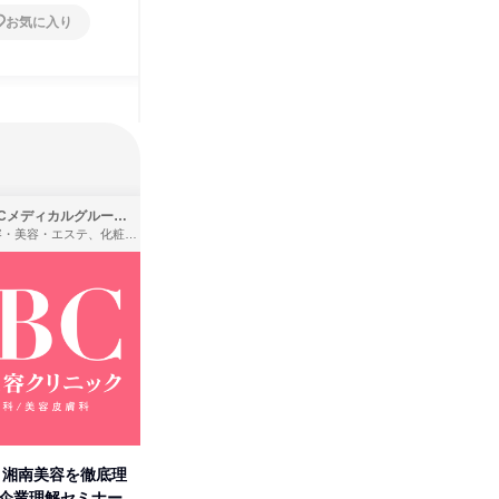
お気に入り
お気に入り
SBCメディカルグループ株式会社
株式会社バンダイ
理容・美容・エステ、化粧品・理美容用品小売、医療・病院
アパレル・繊維・スポーツメーカー、製造・メーカー、ゲーム制作・販売
卒】湘南美容を徹底理
人事の心を動かす「自己表現」
タカラト
付企業理解セミナー
の極意/選考官の本音を動画で公
ビ」を学