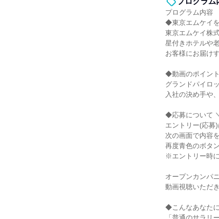
プログラム
プログラム内容
◆東京エムケイ
東京エムケイ株
星付きホテルや
お客様にお届けす
◆動画のポイン
グランドパイロッ
入社の決め手や
◆応募について 
エントリー(応募
次の画面で内容
再度青色のボタ
※エントリー時に
オープンカンパニ
動画視聴いただ
◆こんなあなた
「普通のサラリ