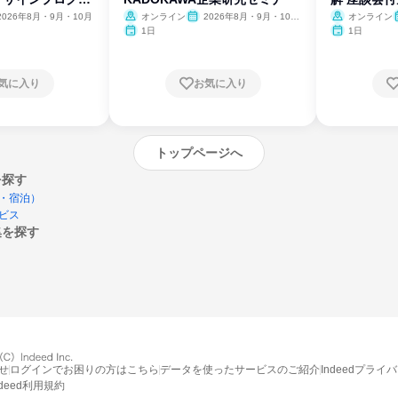
2026年8月・9月・10月
オンライン
2026年8月・9月・10
オンライン
月・11月・12月
1日
1日
気に入り
お気に入り
トップページへ
を探す
・宿泊）
ビス
集を探す
エントリーするとプログラムの詳細案内を
受け取れるようになります
せ
ログインでお困りの方はこちら
データを使ったサービスのご紹介
Indeedプライ
ndeed利用規約
締切：なし