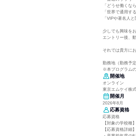
「どうせ働くな
「世界で通用す
「VIPや著名人
少しでも興味を
エントリー後、
それでは貴方に
勤務地（勤務予
※本プログラム
開催地
オンライン
東京エムケイ株
開催月
2026年8月
応募資格
応募資格
【対象の学校種
【応募資格詳細
・卒業前年度の8