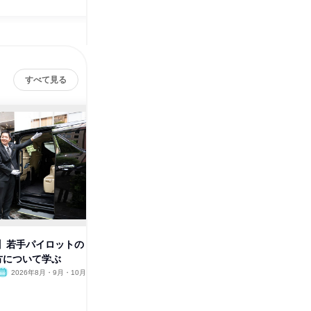
すべて見る
!】若手パイロットの
【1分動画!】グランドパイロッ
【1分動
方について学ぶ
トと行く東京観光体験!
何?24
2026年8月・9月・10月
オンライン
2026年8月
オンラ
1日
1日