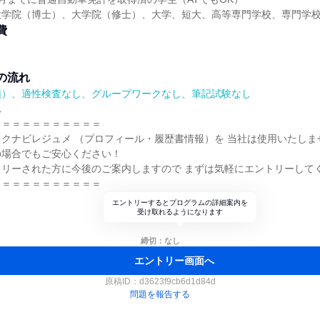
大学院（博士）、大学院（修士）、大学、短大、高等専門学校、専門学
費
の流れ
順）、適性検査なし、グループワークなし、筆記試験なし
れ
＝＝＝＝＝＝＝＝＝＝＝
クナビレジュメ （プロフィール・履歴書情報）を 当社は使用いたしま
の場合でもご安心ください！
トリーされた方に今後のご案内しますので まずは気軽にエントリーして
＝＝＝＝＝＝＝＝＝＝＝
エントリーするとプログラムの詳細案内を
受け取れるようになります
締切：なし
エントリー画面へ
原稿ID：
d3623f9cb6d1d84d
問題を報告する