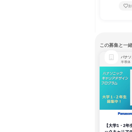
お
この募集と一
パナソ
半導体
【大学1・2年
ックキャリア