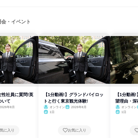
明会・イベント
女性社員に質問!英
【1分動画!】グランドパイロッ
【1分動画
ついて
トと行く東京観光体験!
望理由・深
2026年8月
オンライン
2026年8月
オンライン
1日
1日
気に入り
お気に入り