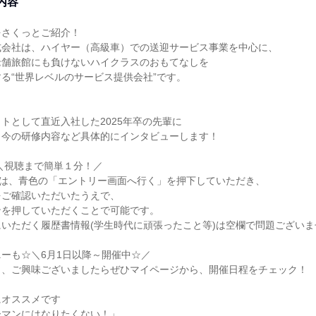
内容
をさくっとご紹介！
式会社は、ハイヤー（高級車）での送迎サービス事業を中心に、
老舗旅館にも負けないハイクラスのおもてなしを
る“世界レベルのサービス提供会社”です。
ト
トとして直近入社した2025年卒の先輩に
、今の研修内容など具体的にインタビューします！
＼視聴まで簡単１分！／
)は、青色の「エントリー画面へ行く」を押下していただき、
をご確認いただいたうえで、
ンを押していただくことで可能です。
いただく履歴書情報(学生時代に頑張ったこと等)は空欄で問題ございま
ーも☆＼6月1日以降～開催中☆／
き、ご興味ございましたらぜひマイページから、開催日程をチェック！
にオススメです
ーマンにはなりたくない！」