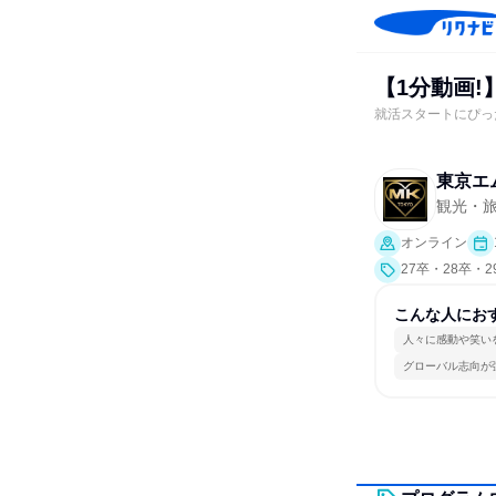
【1分動画!
就活スタートにぴっ
東京エ
観光・
オンライン
27卒・28卒・
こんな人にお
人々に感動や笑い
グローバル志向が