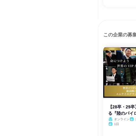
この企業の募
【28卒・29
る『陸のパイ
オンライン
1日