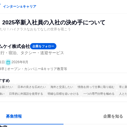
インターン
キャリア
＆
】2025卒新入社員の入社の決め手について
たり！ハイクラスなおもてなしの世界を覗こう
ムケイ株式会社
企業をフォロー
旅行・宿泊、タクシー・送迎サービス
1日
2026年8月
29卒 | オープン・カンパニー&キャリア教育等
すすめ
を届けたい
日本の良さを広めたい
海外と交流したい
情熱を持って仕事に取り組む
常に
強い
日常的に外国語を使用する
明確な目標を追いかける
一つの専門分野を極める
人と
募集情報
企業を知る