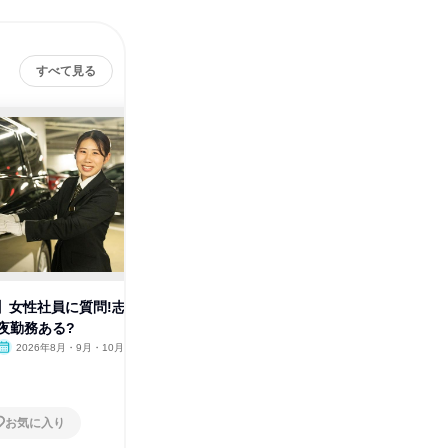
すべて見る
!】女性社員に質問!志
【1分動画!】英語レッスンどん
【1分動
夜勤務ある?
な内容?
事理解 
2026年8月・9月・10月
オンライン
2026年8月
オンラ
1日
1日
お気に入り
お気に入り