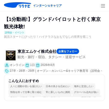
インターン
キャリア
＆
【1分動画!】グランドパイロットと行く東京
観光体験!
説明会・イベント
就活スタートにぴったり！ハイクラスなおもてなしの世界を覗こう
東京エムケイ株式会社
企業をフォロー
観光・旅行・宿泊、タクシー・送迎サービス
オンライン
1日
2026年8月
27卒・28卒・29卒 | オープン・カンパニー&キャリア教育等（説明会・
イベント [職種研究、業界研究]）
こんな人におすすめ
人々に感動や笑いを届けたい
日本の良さを広めたい
海外と交流したい
情熱を持って仕事に取り組む
常に新しいものに挑戦
グローバル志向が強い
日常的に外国語を使用する
明確な目標を追いかける
一つの専門分野を極める
人とたくさん会話する