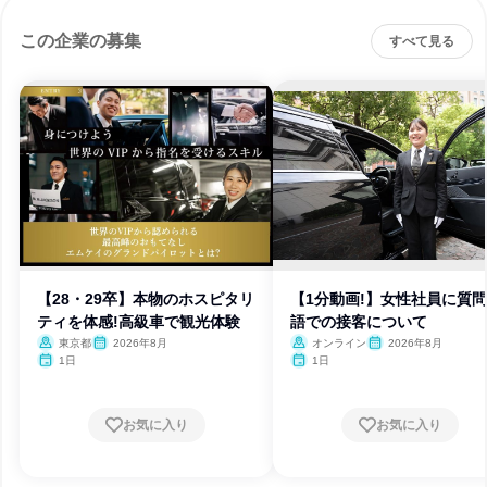
この企業の募集
すべて見る
【28・29卒】本物のホスピタリ
【1分動画!】女性社員に質問
ティを体感!高級車で観光体験
語での接客について
東京都
2026年8月
オンライン
2026年8月
1日
1日
お気に入り
お気に入り