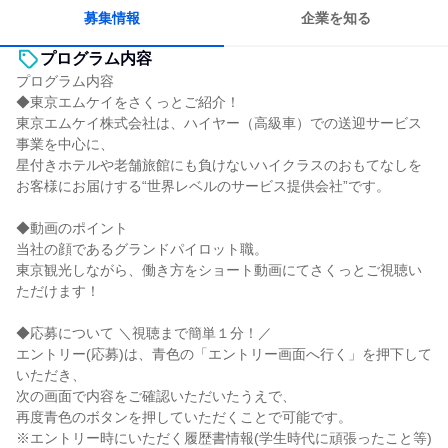
募集情報
企業を知る
プログラム内容
プログラム内容
◆東京エムケイをさくっとご紹介！
東京エムケイ株式会社は、ハイヤー（高級車）での送迎サービス
事業を中心に、
星付きホテルや老舗旅館にも負けないハイクラスのおもてなしを
お客様にお届けする“世界レベルのサービス提供会社”です。
◆動画のポイント
当社の顔であるグランドパイロット職。
東京観光しながら、働き方をショート動画にてさくっとご視聴い
ただけます！
◆応募について ＼視聴まで簡単１分！／
エントリー(応募)は、青色の「エントリー画面へ行く」を押下して
いただき、
次の画面で内容をご確認いただいたうえで、
再度青色のボタンを押していただくことで可能です。
※エントリー時にいただく履歴書情報(学生時代に頑張ったこと等)