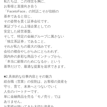
私たちは、この理念を胸に、
お客様と直接向き合う
「FacetoFace」の対話こそが信頼の
基本であると信じ、
その姿勢を貫く証券会社です。
東証プライム上場企業としての
安定した経営基盤。
そして、特定の金融グループに属さない
「独立系証券」であること。
それが私たちの最大の強みです。
会社の都合やしがらみにとらわれず、
国内外の多彩な商品ラインナップから、
「本当に顧客のためになるか」という
基準だけで、最適な提案を追求できます。
■2.具体的な仕事内容とその魅力
総合職（営業）の役割は、お客様の資産を
守り、育て、未来へとつないでいく
人生のパートナーです。
単に金融商品を売る「モノ売り」では
ありません。
お客様が築いてきた大切な資産を、