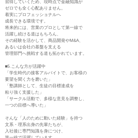
習得していくため、現時点で金融知識が
ゼロでも全く心配ありません。
着実にプロフェッショナルへ
成長できる環境です。
将来的には、営業のプロとして第一線で
活躍し続ける道はもちろん、
その経験を活かして、商品開発やM&A、
あるいは会社の基盤を支える
管理部門へ挑戦する道も拓かれています。
■5.こんな方が活躍中
「学生時代の接客アルバイトで、お客様の
要望を聞く力を磨いた」
「塾講師として、生徒の目標達成を
粘り強く支援した」
「サークル活動で、多様な意見を調整し、
一つの目標へ導いた」
そんな「人のために動いた経験」を持つ
文系・理系出身の先輩たちが、
入社後に専門知識を身につけ、
第一線で活躍しています。