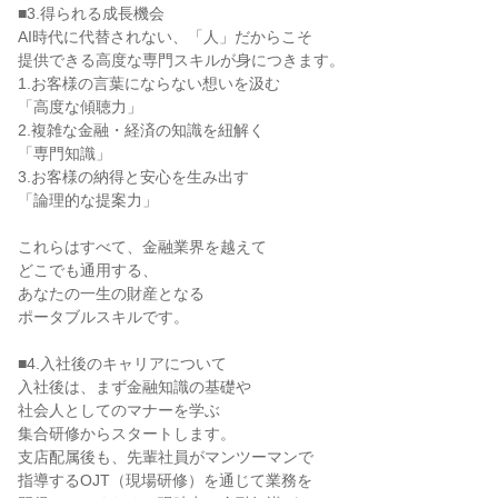
■3.得られる成長機会
AI時代に代替されない、「人」だからこそ
提供できる高度な専門スキルが身につきます。
1.お客様の言葉にならない想いを汲む
「高度な傾聴力」
2.複雑な金融・経済の知識を紐解く
「専門知識」
3.お客様の納得と安心を生み出す
「論理的な提案力」
これらはすべて、金融業界を越えて
どこでも通用する、
あなたの一生の財産となる
ポータブルスキルです。
■4.入社後のキャリアについて
入社後は、まず金融知識の基礎や
社会人としてのマナーを学ぶ
集合研修からスタートします。
支店配属後も、先輩社員がマンツーマンで
指導するOJT（現場研修）を通じて業務を