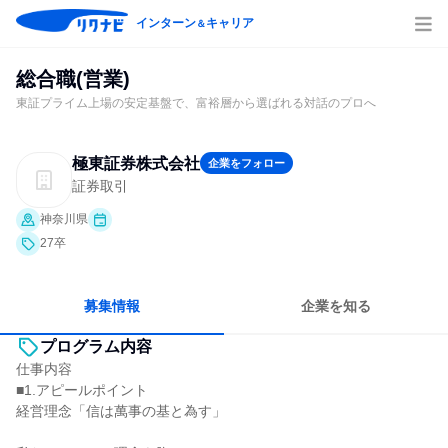
インターン
キャリア
＆
総合職(営業)
東証プライム上場の安定基盤で、富裕層から選ばれる対話のプロへ
極東証券株式会社
企業をフォロー
証券取引
神奈川県
27卒
募集情報
企業を知る
プログラム内容
仕事内容
■1.アピールポイント
経営理念「信は萬事の基と為す」