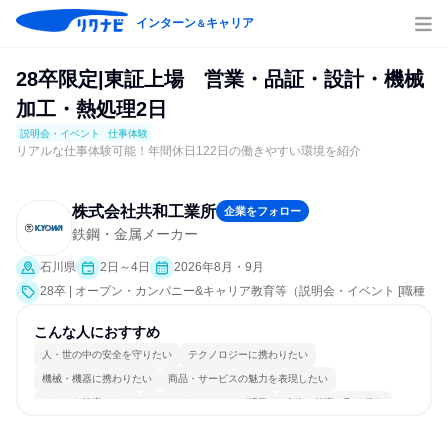
インターン
キャリア
＆
28卒限定|東証上場 営業・品証・設計・機械
加工・熱処理2日
説明会・イベント
仕事体験
リアルな仕事体験可能！年間休日122日の働きやすい環境を紹介
株式会社共和工業所
企業をフォロー
鉄鋼・金属メーカー
石川県
2日～4日
2026年8月・9月
28卒 | オープン・カンパニー&キャリア教育等（説明会・イベント [職種
研究、職場見学会、社員交流会、会社説明会]、仕事体験）
こんな人におすすめ
人・世の中の安全を守りたい
テクノロジーに携わりたい
機械・機器に携わりたい
商品・サービスの魅力を表現したい
チームを統率したい
コミュニケーションが活発
冷静に仕事に取り組む
常に新しいものに挑戦
長く同じ会社に居続けられる
若手が裁量を持てる環境