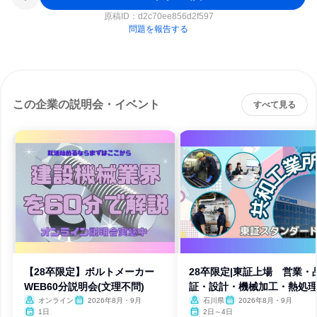
原稿ID：
d2c70ee856d2f597
問題を報告する
この企業の説明会・イベント
すべて見る
【28卒限定】ボルトメーカー
28卒限定|東証上場 営業・
WEB60分説明会(文理不問)
証・設計・機械加工・熱処理
日
オンライン
2026年8月・9月
石川県
2026年8月・9月
1日
2日～4日