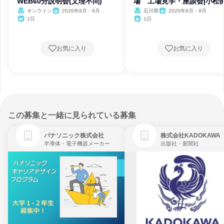
WEB60分説明会(文理不問)
場 工場見学・座談会|小松
オンライン
2026年8月・9月
石川県
2026年8月・9月
1日
1日
お気に入り
お気に入り
この募集と一緒に見られている募集
パナソニック株式会社
株式会社KADOKAWA
半導体・電子機器メーカー
出版社・新聞社