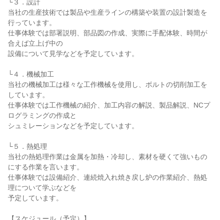
└３．設計
当社の生産技術では製品や生産ラインの構築や装置の設計製造を
行っています。
仕事体験では部署説明、部品図の作成、実際に手配体験、時間が
合えば立上げ中の
設備について見学などを予定しています。
└４．機械加工
当社の機械加工は様々な工作機械を使用し、ボルトの切削加工を
しています。
仕事体験では工作機械の紹介、加工内容の解説、製品解説、NCプ
ログラミングの作成と
シュミレーションなどを予定しています。
└５．熱処理
当社の熱処理作業は金属を加熱・冷却し、素材を硬くて強いもの
にする作業を言います。
仕事体験では設備紹介、連続焼入れ焼き戻し炉の作業紹介、熱処
理について学ぶなどを
予定しています。
【スケジュール（予定）】