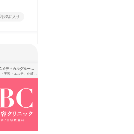
お気に入り
お気に入り
SBCメディカルグループ株式会社
株式会社バンダイ
理容・美容・エステ、化粧品・理美容用品小売、医療・病院
アパレル・繊維・スポーツメーカー、製造・メーカー、ゲーム制作・販売