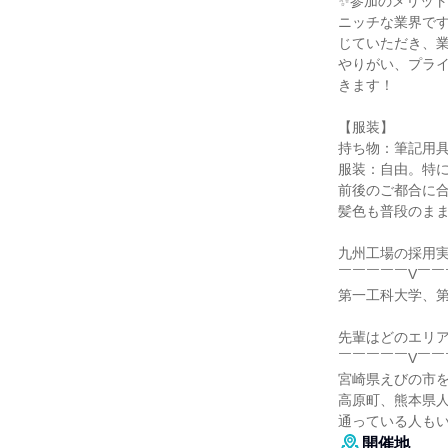
✨参加のメリット
ニッチな業界で
じていただき、
やりがい、プラ
きます！
【服装】
持ち物：筆記用
服装：自由。特
前後のご都合に
髪色も普段のま
九州工場の採用
￣￣￣￣￣V￣￣
第一工科大学、第
先輩はどのエリ
￣￣￣￣￣V￣￣
宮崎県えびの市
高原町、熊本県
通っている人も
開催地