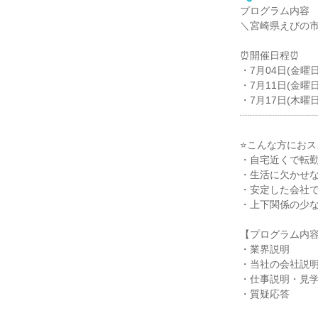
プログラム内容
＼宮崎県えびの
⏰開催日程⏰
・7月04日(金曜日)
・7月11日(金曜日)
・7月17日(木曜日)
┈┈┈┈┈┈┈
⭐こんな方におス
・自宅近くで転
・生活に欠かせ
・安定した会社
・上下関係の少
【プログラム内
・業界説明
・当社の会社説
・仕事説明・見
・質疑応答