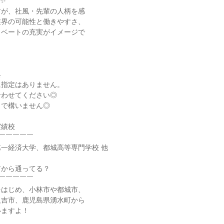
✨
すが、社風・先輩の人柄を感
業界の可能性と働きやすさ、
イベートの充実がイメージで
具
に指定はありません。
合わせてください◎
まで構いません◎
実績校
￣￣￣￣￣
一経済大学、都城高等専門学校 他
アから通ってる？
￣￣￣￣￣
をはじめ、小林市や都城市、
人吉市、鹿児島県湧水町から
いますよ！