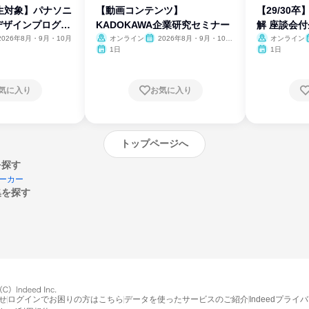
生対象】パナソニ
【動画コンテンツ】
【29/30
デザインプログラ
KADOKAWA企業研究セミナー
解 座談会
2026年8月・9月・10月
オンライン
2026年8月・9月・10
オンライン
月・11月・12月
1日
1日
気に入り
お気に入り
トップページへ
を探す
ーカー
集を探す
エントリーするとプログラムの詳細案内を
受け取れるようになります
せ
ログインでお困りの方はこちら
データを使ったサービスのご紹介
Indeedプライ
締切：なし