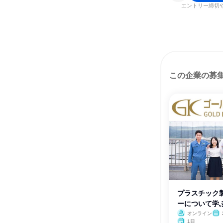
エントリー締切
この企業の募
プラスチック
ーについて学
会!
オンライン
1日