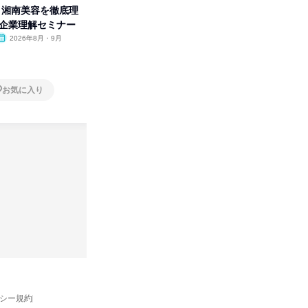
卒】湘南美容を徹底理
人事の心を動かす「自己表現」
「洋服の
付企業理解セミナー
の極意/選考官の本音を動画で公
分の強み
開
2026年8月・9月
オンライン
2026年8月・9月・10
オンラ
月・11月・12月
1日
1日
お気に入り
お気に入り
バシー規約