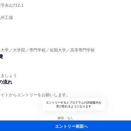
永山712-1
九州工場
】大学／大学院／専門学校／短期大学／高等専門学校
費
しましょう
の流れ
れ
サイトからエントリーをお願いします。
エントリーするとプログラムの詳細案内を
受け取れるようになります
締切：なし
エントリー画面へ