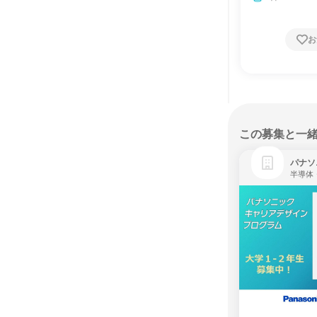
お
この募集と一
パナソ
半導体