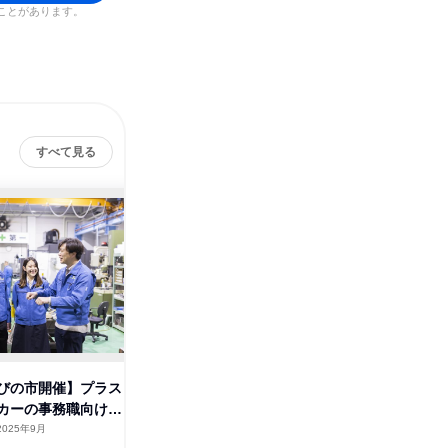
ことがあります。
すべて見る
びの市開催】プラス
【宮崎県えびの市】プラスチッ
【宮崎県
カーの事務職向け説
クメーカーの技術職向け見学会
チックメ
明会
2025年9月
宮崎県
2025年9月
宮崎県
1日
1日