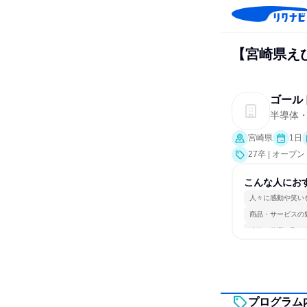
【宮崎県え
ゴール
半導体
宮崎県
1日
27卒 | オー
こんな人にお
人々に感動や笑い
商品・サービスの
冷静に仕事に取り
プログラム