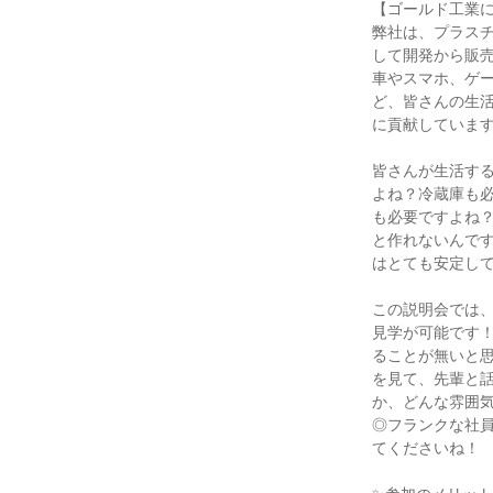
【ゴールド工業
弊社は、プラス
して開発から販
車やスマホ、ゲ
ど、皆さんの生
に貢献していま
皆さんが生活す
よね？冷蔵庫も
も必要ですよね
と作れないんで
はとても安定し
この説明会では
見学が可能です
ることが無いと
を見て、先輩と
か、どんな雰囲
◎フランクな社
てくださいね！