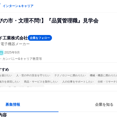
インターン
キャリア
＆
びの市・文理不問!】『品質管理職』見学会
ド工業株式会社
企業をフォロー
・電子機器メーカー
2025年9月
プン・カンパニー&キャリア教育等
すすめ
を届けたい
人・世の中の安全を守りたい
テクノロジーに携わりたい
機械・機器に携わりた
魅力を表現したい
商品・サービスを製作したい
人の仕事をサポートしたい
分析・リサーチ
組む
長く同じ会社に居続けられる
募集情報
企業を知る
内容