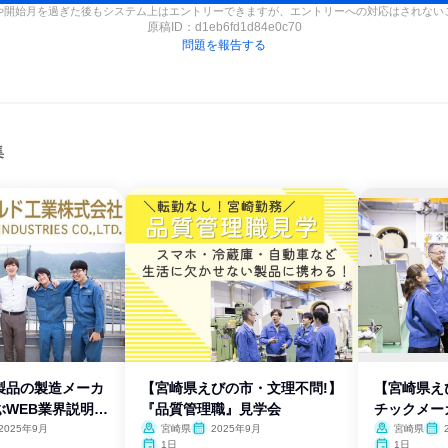
や開始月を過ぎた後もシステム上はエントリーできますが、エントリーへの対応はされない
原稿ID：
d1eb6fd1d84e0c70
問題を報告する
集
製品の製造メーカ
【宮崎県えびの市・文理不問!】
【宮崎県え
ぶWEB業界説明
『品質管理職』見学会
チックメー
明会
2025年9月
宮崎県
2025年9月
宮崎県
1日
1日