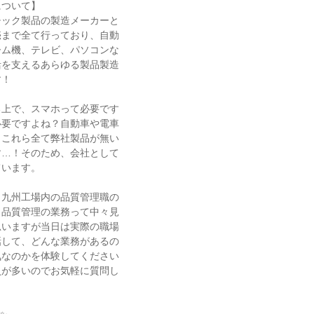
について】
チック製品の製造メーカーと
売まで全て行っており、自動
ーム機、テレビ、パソコンな
活を支えるあらゆる製品製造
す！
る上で、スマホって必要です
必要ですよね？自動車や電車
？これら全て弊社製品が無い
す…！そのため、会社として
ています。
、九州工場内の品質管理職の
！品質管理の業務って中々見
思いますが当日は実際の職場
話して、どんな業務があるの
気なのかを体験してください
員が多いのでお気軽に質問し