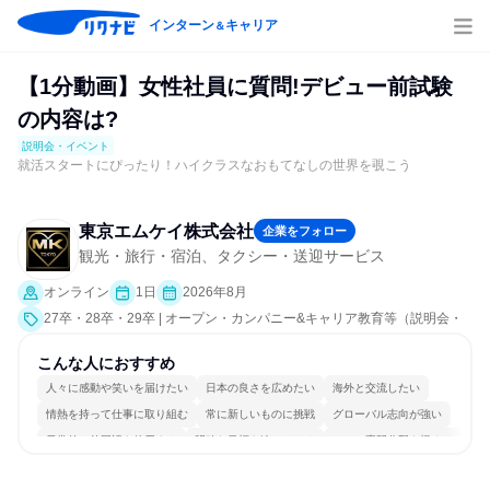
インターン
キャリア
＆
【1分動画】女性社員に質問!デビュー前試験
の内容は?
説明会・イベント
就活スタートにぴったり！ハイクラスなおもてなしの世界を覗こう
東京エムケイ株式会社
企業をフォロー
観光・旅行・宿泊、タクシー・送迎サービス
オンライン
1日
2026年8月
27卒・28卒・29卒 | オープン・カンパニー&キャリア教育等（説明会・
イベント [職種研究、業界研究]）
こんな人におすすめ
人々に感動や笑いを届けたい
日本の良さを広めたい
海外と交流したい
情熱を持って仕事に取り組む
常に新しいものに挑戦
グローバル志向が強い
日常的に外国語を使用する
明確な目標を追いかける
一つの専門分野を極める
人とたくさん会話する