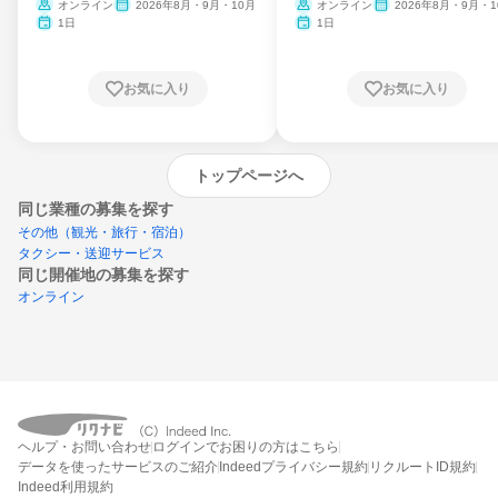
ム
オンライン
2026年8月・9月・10月
オンライン
2026年8月・9月・1
月・11月・12月
1日
1日
お気に入り
お気に入り
トップページへ
同じ業種の募集を探す
その他（観光・旅行・宿泊）
タクシー・送迎サービス
同じ開催地の募集を探す
オンライン
エントリーするとプログラムの詳細案内を
ヘルプ・お問い合わせ
ログインでお困りの方はこちら
受け取れるようになります
データを使ったサービスのご紹介
Indeedプライバシー規約
リクルートID規約
Indeed利用規約
締切：なし