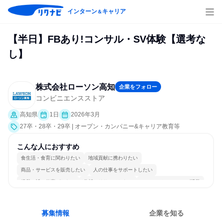
インターン
キャリア
＆
【半日】FBあり!コンサル・SV体験【選考な
し】
株式会社ローソン高知
企業をフォロー
コンビニエンスストア
高知県
1日
2026年3月
27卒・28卒・29卒 | オープン・カンパニー&キャリア教育等
こんな人におすすめ
食生活・食育に関わりたい
地域貢献に携わりたい
商品・サービスを販売したい
人の仕事をサポートしたい
経営に近い仕事がしたい
分析・リサーチしたい
コミュニケーションが活発
チームワークを重視
若手が裁量を持てる環境
人とたくさん会話する
募集情報
企業を知る