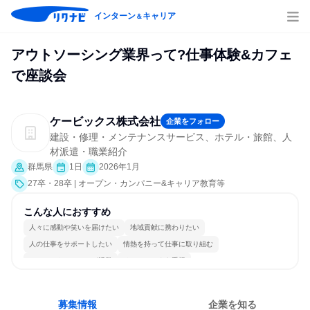
インターン
キャリア
＆
アウトソーシング業界って?仕事体験&カフェ
で座談会
ケービックス株式会社
企業をフォロー
建設・修理・メンテナンスサービス、ホテル・旅館、人
材派遣・職業紹介
群馬県
1日
2026年1月
27卒・28卒 | オープン・カンパニー&キャリア教育等
こんな人におすすめ
人々に感動や笑いを届けたい
地域貢献に携わりたい
人の仕事をサポートしたい
情熱を持って仕事に取り組む
コミュニケーションが活発
チームワークを重視
女性が働きやすい環境で働ける
多様な職種の人と関われる
若手が裁量を持てる環境
人とたくさん会話する
募集情報
企業を知る