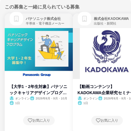
この募集と一緒に見られている募集
パナソニック株式会社
株式会社KADOKAWA
半導体・電子機器メーカー
出版社・新聞社
【大学1・2年生対象】パナソニ
【動画コンテンツ】
ックキャリアデザインプログラ
KADOKAWA企業研究セミナ
ム
オンライン
2026年8月・9月・10月
オンライン
2026年8月・9月・1
月・11月・12月
1日
1日
お気に入り
お気に入り