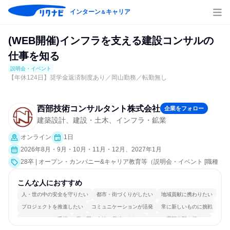
インターン
キャリア
＆
(WEB開催)インフラを支える建設コンサルの
仕事を知る
説明会・イベント
【年休124日】奨学金返済制度あり／岡山勤務／転勤無し
西部技術コンサルタント株式会社
企業をフォロー
建築設計、建設・土木、インフラ・鉱業
オンライン
1日
2026年8月・9月・10月・11月・12月、2027年1月
28卒 | オープン・カンパニー&キャリア教育等（説明会・イベント [職種
研究、会社説明会、業界研究]）
こんな人におすすめ
人・世の中の安全を守りたい
都市・街づくりがしたい
地域貢献に携わりたい
プロジェクトを推進したい
コミュニケーションが活発
常に新しいものに挑戦
チームワークを重視
長く同じ会社に居続けられる
一つの専門分野を極める