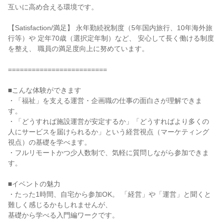
互いに高め合える環境です。
【Satisfaction/満足】 永年勤続祝制度（5年国内旅行、10年海外旅
行等）や 定年70歳（選択定年制）など、 安心して長く働ける制度
を整え、 職員の満足度向上に努めています。
=========================
■こんな体験ができます
・「福祉」を支える運営・企画職の仕事の面白さが理解できま
す。
・「どうすれば施設運営が安定するか」「どうすればより多くの
人にサービスを届けられるか」という経営視点（マーケティング
視点）の基礎を学べます。
・フルリモートかつ少人数制で、気軽に質問しながら参加できま
す。
■イベントの魅力
・たった1時間、自宅から参加OK。 「経営」や「運営」と聞くと
難しく感じるかもしれませんが、
基礎から学べる入門編ワークです。