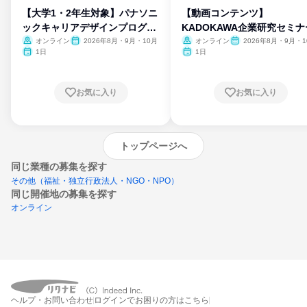
【大学1・2年生対象】パナソニ
【動画コンテンツ】
ックキャリアデザインプログラ
KADOKAWA企業研究セミナ
ム
オンライン
2026年8月・9月・10月
オンライン
2026年8月・9月・1
月・11月・12月
1日
1日
お気に入り
お気に入り
トップページへ
同じ業種の募集を探す
その他（福祉・独立行政法人・NGO・NPO）
同じ開催地の募集を探す
オンライン
エントリーするとプログラムの詳細案内を
ヘルプ・お問い合わせ
ログインでお困りの方はこちら
受け取れるようになります