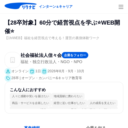
インターン
キャリア
＆
【28卒対象】60分で経営視点を学ぶ⭐WEB開
催⭐
【1h/WEB】福祉を経営視点で考える！運営の裏側体験ワーク
社会福祉法人信々会
企業をフォロー
福祉・独立行政法人・NGO・NPO
オンライン
1日
2026年8月・9月・10月
28卒 | オープン・カンパニー&キャリア教育等
こんな人におすすめ
人々に感動や笑いを届けたい
地域貢献に携わりたい
商品・サービスを企画したい
経営に近い仕事がしたい
人の成長を支えたい
コミュニケーションが活発
チームワークを重視
多様な職種の人と関われる
一つの専門分野を極める
人とたくさん会話する