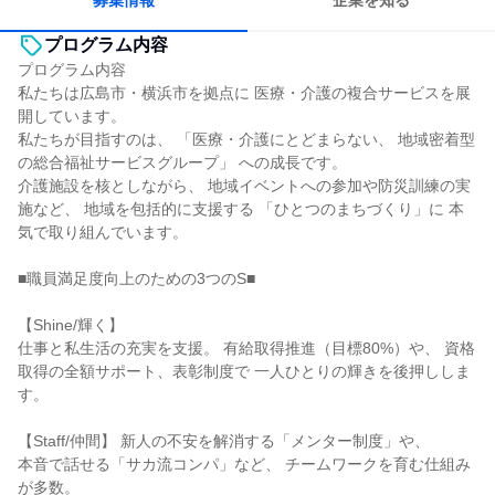
募集情報
企業を知る
プログラム内容
プログラム内容
私たちは広島市・横浜市を拠点に 医療・介護の複合サービスを展
開しています。
私たちが目指すのは、 「医療・介護にとどまらない、 地域密着型
の総合福祉サービスグループ」 への成長です。
介護施設を核としながら、 地域イベントへの参加や防災訓練の実
施など、 地域を包括的に支援する 「ひとつのまちづくり」に 本
気で取り組んでいます。
■職員満足度向上のための3つのS■
【Shine/輝く】
仕事と私生活の充実を支援。 有給取得推進（目標80%）や、 資格
取得の全額サポート、表彰制度で 一人ひとりの輝きを後押ししま
す。
【Staff/仲間】 新人の不安を解消する「メンター制度」や、
本音で話せる「サカ流コンパ」など、 チームワークを育む仕組み
が多数。