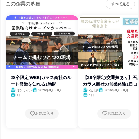
この企業の募集
すべて見る
28卒限定/WEB|ガラス商社のル
【28卒限定/交通費あり】石
ート営業を知れる1時間
ガラス商社の営業体験1日コ
ス
オンライン
2026年8月・9月
石川県
2026年8月・9月
1日
1日
お気に入り
お気に入り