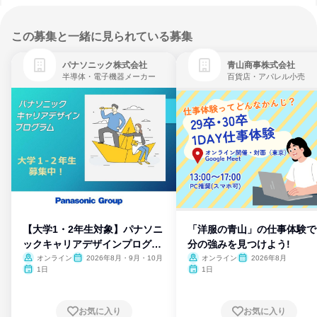
この募集と一緒に見られている募集
パナソニック株式会社
青山商事株式会社
半導体・電子機器メーカー
百貨店・アパレル小売
【大学1・2年生対象】パナソニ
「洋服の青山」の仕事体験で
ックキャリアデザインプログラ
分の強みを見つけよう!
ム
オンライン
2026年8月・9月・10月
オンライン
2026年8月
1日
1日
お気に入り
お気に入り