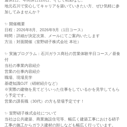
週休2日、年間休日120日、そして転勤なし。
地元石川で安心してキャリアを築いていきたい方、ぜひ気軽に参
加してみませんか？
✨ 開催概要
日程：2026年8月、2026年9月（1日コース）
時間：詳細が決定次第、メールにてご案内いたします
方法：対面開催（室野硝子株式会社 本社）
✨ 実施プログラム：石川ガラス商社の営業体験半日コース／昼食
付
当社の事業内容紹介
営業の仕事内容紹介
職場、現場見学
基礎知識OJT（硝材紹介など）
※実際の建物を見てどういった仕事をしているかを見学してもら
う予定です。
営業の課長職（30代）の方も登場予定です！
✨ 室野硝子株式会社について
当社は公共建築、商業施設住宅等、幅広く建築工事における硝子
工事の施工からガラス建材の卸しなども幅広く行っています。