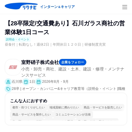
インターン
キャリア
＆
【28卒限定/交通費あり】石川ガラス商社の営
業体験1日コース
説明会・イベント
昼食付｜転勤なし！週休2日｜年間休日１２０日｜研修制度充実
室野硝子株式会社
企業をフォロー
小売・卸売・商社、建設・土木、建設・修理・メンテナ
ンスサービス
石川県
1日
2026年8月・9月
28卒 | オープン・カンパニー&キャリア教育等（説明会・イベント [職種
研究、職場見学会、社員交流会、会社説明会、業界研究]）
こんな人におすすめ
都市・街づくりがしたい
地域貢献に携わりたい
商品・サービスを販売したい
商品・サービスを製作したい
コミュニケーションが活発
常に新しいものに挑戦
チームワークを重視
長く同じ会社に居続けられる
多様な職種の人と関われる
人とたくさん会話する