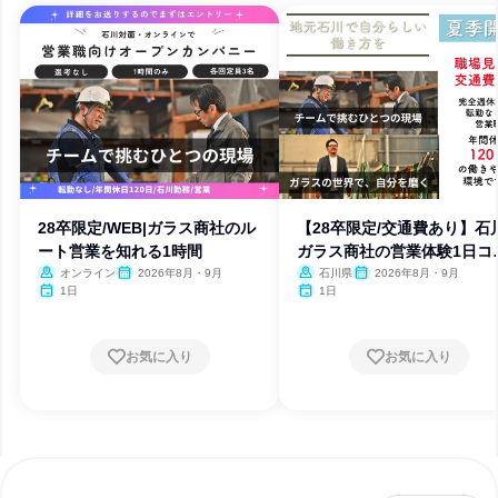
28卒限定/WEB|ガラス商社のル
【28卒限定/交通費あり】石
ート営業を知れる1時間
ガラス商社の営業体験1日コ
ス
オンライン
2026年8月・9月
石川県
2026年8月・9月
1日
1日
お気に入り
お気に入り