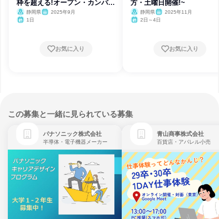
枠を超える!オープン・カンパニ
方・土曜日開催!~
ー
静岡県
2025年9月
静岡県
2025年11月
1日
2日～4日
お気に入り
お気に入り
この募集と一緒に見られている募集
パナソニック株式会社
青山商事株式会社
半導体・電子機器メーカー
百貨店・アパレル小売