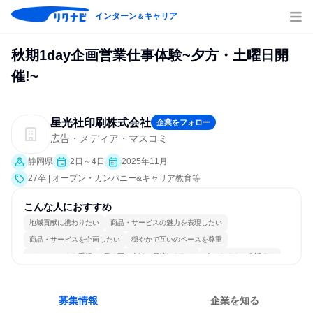
インターン
キャリア
＆
秋期1day企画営業仕事体験~夕方・土曜日開
催!~
星光社印刷株式会社
企業をフォロー
広告・メディア・マスコミ
静岡県
2日～4日
2025年11月
27卒 | オープン・カンパニー&キャリア教育等
こんな人におすすめ
地域貢献に携わりたい
商品・サービスの魅力を表現したい
商品・サービスを企画したい
穏やかで互いのペースを尊重
チームワークを重視
長く同じ会社に居続けられる
人とたくさん会話する
募集情報
企業を知る