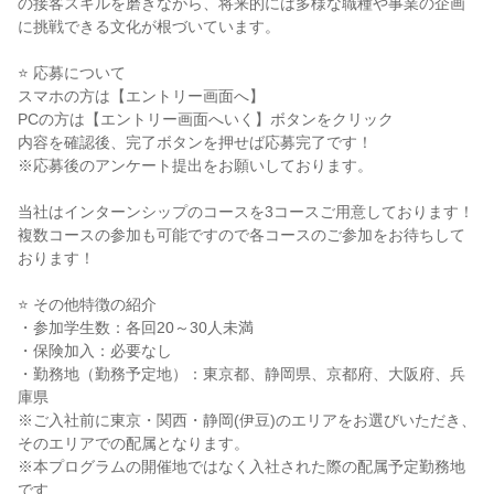
の接客スキルを磨きながら、将来的には多様な職種や事業の企画
に挑戦できる文化が根づいています。
⭐️ 応募について
スマホの方は【エントリー画面へ】
PCの方は【エントリー画面へいく】ボタンをクリック
内容を確認後、完了ボタンを押せば応募完了です！
※応募後のアンケート提出をお願いしております。
当社はインターンシップのコースを3コースご用意しております！
複数コースの参加も可能ですので各コースのご参加をお待ちして
おります！
⭐️ その他特徴の紹介
・参加学生数：各回20～30人未満
・保険加入：必要なし
・勤務地（勤務予定地）：東京都、静岡県、京都府、大阪府、兵
庫県
※ご入社前に東京・関西・静岡(伊豆)のエリアをお選びいただき、
そのエリアでの配属となります。
※本プログラムの開催地ではなく入社された際の配属予定勤務地
です