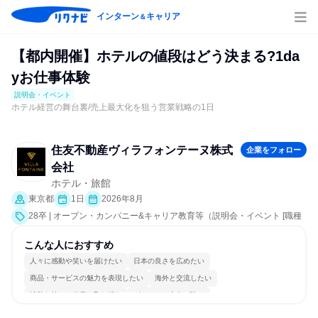
インターン
キャリア
＆
【都内開催】ホテルの値段はどう決まる?1da
yお仕事体験
説明会・イベント
ホテル経営の舞台裏/売上最大化を狙う営業戦略の1日
住友不動産ヴィラフォンテーヌ株式
企業をフォロー
会社
ホテル・旅館
東京都
1日
2026年8月
28卒 | オープン・カンパニー&キャリア教育等（説明会・イベント [職種
研究、課題解決プログラム、職場見学会、社員交流会、会社説明会、業
界研究]）
こんな人におすすめ
人々に感動や笑いを届けたい
日本の良さを広めたい
商品・サービスの魅力を表現したい
海外と交流したい
情熱を持って仕事に取り組む
グローバル志向が強い
日常的に外国語を使用する
若手が裁量を持てる環境
人とたくさん会話する