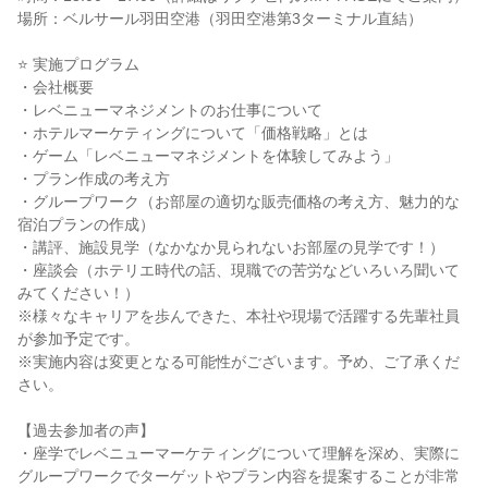
場所：ベルサール羽田空港（羽田空港第3ターミナル直結）
⭐️ 実施プログラム
・会社概要
・レベニューマネジメントのお仕事について
・ホテルマーケティングについて「価格戦略」とは
・ゲーム「レベニューマネジメントを体験してみよう」
・プラン作成の考え方
・グループワーク（お部屋の適切な販売価格の考え方、魅力的な
宿泊プランの作成）
・講評、施設見学（なかなか見られないお部屋の見学です！）
・座談会（ホテリエ時代の話、現職での苦労などいろいろ聞いて
みてください！）
※様々なキャリアを歩んできた、本社や現場で活躍する先輩社員
が参加予定です。
※実施内容は変更となる可能性がございます。予め、ご了承くだ
さい。
【過去参加者の声】
・座学でレベニューマーケティングについて理解を深め、実際に
グループワークでターゲットやプラン内容を提案することが非常