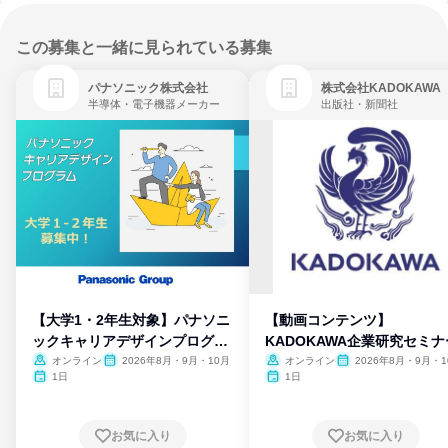
この募集と一緒に見られている募集
パナソニック株式会社
株式会社KADOKAWA
半導体・電子機器メーカー
出版社・新聞社
【大学1・2年生対象】パナソニ
【動画コンテンツ】
ックキャリアデザインプログラ
KADOKAWA企業研究セミナ
ム
オンライン
2026年8月・9月・10月
オンライン
2026年8月・9月・1
月・11月・12月
1日
1日
お気に入り
お気に入り