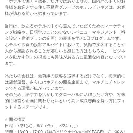
「ホテルで働く＝接客」だけではありません。国内外の多くのお
客様をお迎えする住友不動産グループのホテルビジネスは、お客
様が訪れる前から始まっています。
当日は、数あるホテルの中から選んでいただくためのマーケティ
ング戦略や、日頃学ぶことの少ないレベニューマネジメント（料
金設定・宿泊プランの企画）の裏側を学ぶ1日プログラムです。
ホテルや飲食の接客アルバイトにおいて、笑顔で接客することや
人から感謝されることが嬉しいと感じる方はもちろん、「ビジネ
スを動かす側」の視点にも興味がある方に最適な内容となってい
ます。
私たちの会社は、最前線の接客を追求するだけでなく、将来的に
は店舗運営、さらにはホテルの開発企画まで、マルチにチャレン
ジできる環境が広がっています。
そのため、語学力を活かしてグローバルに活躍したい方や、将来
的に経営や企画に関わりたいという高い成長志向を持つ方にフィ
ットするステージです。
⭐️ 開催概要
日程：7/21(火)、8/7（金）、8/24（月）
時間：13:00～17:00（詳細はリクナビ内のMY PAGEにてご案内）