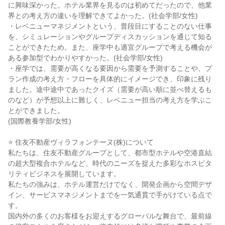
に興味深かった。ホテル業界を見るのは初めてだったので、他業
界との考え方の違いを理解できてよかった。(社会学部/女性)
・レベニューマネジメントという、普段目にすることのない仕事
を、シミュレーションやグループディスカッションを通じて知る
ことができたため。また、座学中も適宜グループで考える機会が
ある参加型でわかりやすかった。(社会学部/女性)
・座学では、需要が高くなる要因から需要を予測することや、プ
ラン作成の考え方・フローを具体的にイメージでき、印象に残り
ました。途中途中であったクイズ（需要が高い順に並べ替えるも
のなど）が予想以上に難しく、レベニュー担当の考え方を学ぶこ
とができました。
(国際教養学部/女性)
⭐️ 住友不動産ヴィラフォンテーヌ(株)について
私たちは、住友不動産グループとして、都市型ホテルや空港直結
の超大型複合ホテルなど、時代のニーズを捉えた多彩なホスピタ
リティビジネスを展開しています。
私たちの強みは、ホテル運営だけでなく、開発企画から空間デザ
イン、サービスマネジメントまでを一気通貫で手がけている点で
す。
国内外の多くのお客様をお迎えするグローバルな舞台で、最前線