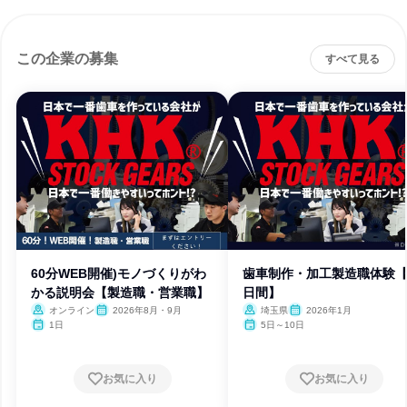
この企業の募集
すべて見る
60分WEB開催)モノづくりがわ
歯車制作・加工製造職体験【
かる説明会【製造職・営業職】
日間】
オンライン
2026年8月・9月
埼玉県
2026年1月
1日
5日～10日
お気に入り
お気に入り