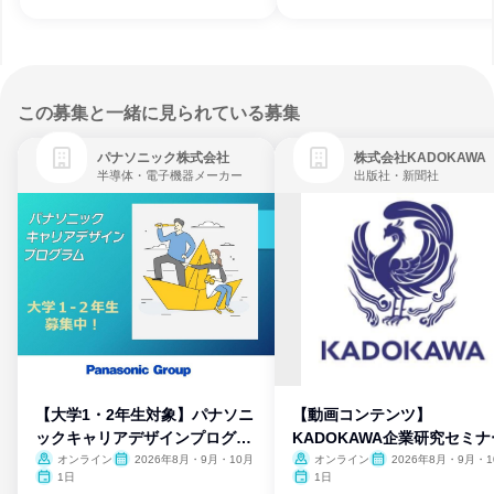
この募集と一緒に見られている募集
パナソニック株式会社
株式会社KADOKAWA
半導体・電子機器メーカー
出版社・新聞社
【大学1・2年生対象】パナソニ
【動画コンテンツ】
ックキャリアデザインプログラ
KADOKAWA企業研究セミナ
ム
オンライン
2026年8月・9月・10月
オンライン
2026年8月・9月・1
月・11月・12月
1日
1日