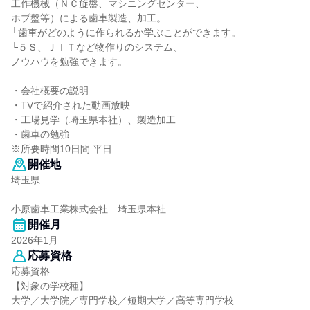
工作機械（ＮＣ旋盤、マシニングセンター、
ホブ盤等）による歯車製造、加工。
└歯車がどのように作られるか学ぶことができます。
└５Ｓ、ＪＩＴなど物作りのシステム、
ノウハウを勉強できます。
・会社概要の説明
・TVで紹介された動画放映
・工場見学（埼玉県本社）、製造加工
・歯車の勉強
※所要時間10日間 平日
開催地
埼玉県
小原歯車工業株式会社 埼玉県本社
開催月
2026年1月
応募資格
応募資格
【対象の学校種】
大学／大学院／専門学校／短期大学／高等専門学校