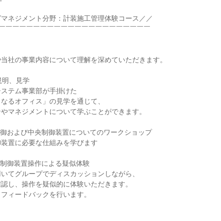
グマネジメント分野：計装施工管理体験コース／／
￣￣￣￣￣￣￣￣￣￣￣￣￣￣￣￣￣￣￣￣￣￣￣
や当社の事業内容について理解を深めていただきます。
E説明、見学
システム事業部が手掛けた
くなるオフィス」の見学を通じて、
ンやマネジメントについて学ぶことができます。
制御および中央制御装置についてのワークショップ
御装置に必要な仕組みを学びます
央制御装置操作による疑似体験
用いてグループでディスカッションしながら、
確認し、操作を疑似的に体験いただきます。
らフィードバックを行います。