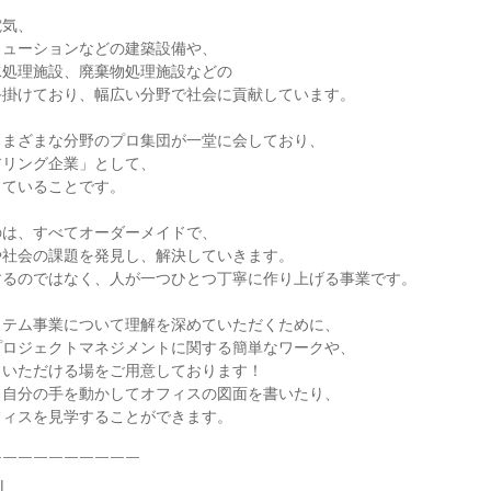
電気、
リューションなどの建築設備や、
水処理施設、廃棄物処理施設などの
手掛けており、幅広い分野で社会に貢献しています。
さまざまな分野のプロ集団が一堂に会しており、
アリング企業」として、
っていることです。
のは、すべてオーダーメイドで、
や社会の課題を発見し、解決していきます。
するのではなく、人が一つひとつ丁寧に作り上げる事業です。
ステム事業について理解を深めていただくために、
プロジェクトマネジメントに関する簡単なワークや、
しいただける場をご用意しております！
、自分の手を動かしてオフィスの図面を書いたり、
フィスを見学することができます。
￣￣￣￣￣￣￣￣￣￣
|