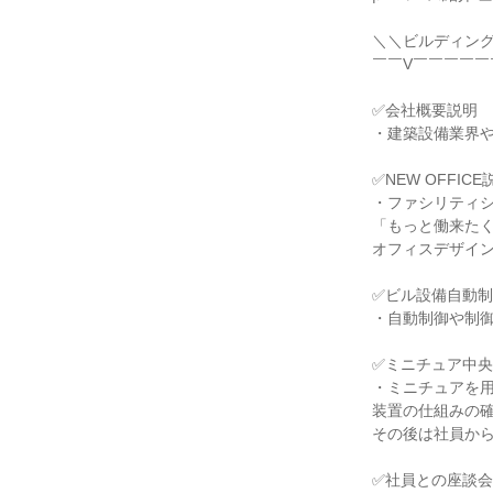
＼＼ビルディン
￣￣V￣￣￣￣
✅会社概要説明
・建築設備業界
✅NEW OFFIC
・ファシリティ
「もっと働来た
オフィスデザイ
✅ビル設備自動
・自動制御や制
✅ミニチュア中
・ミニチュアを
装置の仕組みの
その後は社員か
✅社員との座談会