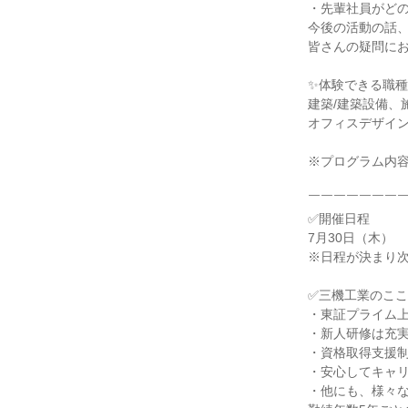
・先輩社員がど
今後の活動の話
皆さんの疑問に
✨体験できる職種
建築/建築設備、
オフィスデザイ
※プログラム内
￣￣￣￣￣￣￣
✅開催日程
7月30日（木）
※日程が決まり
✅三機工業のこ
・東証プライム
・新人研修は充
・資格取得支援
・安心してキャ
・他にも、様々