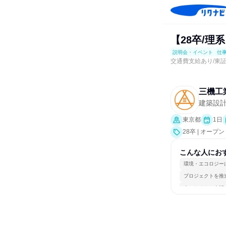
【28卒/
説明会・イベント
仕
交通費支給あり/東
三機工
建築設
東京都
1日
28卒 | オ
業界研究]、仕
こんな人にお
環境・エコロジー
プロジェクトを推
人とたくさん会話