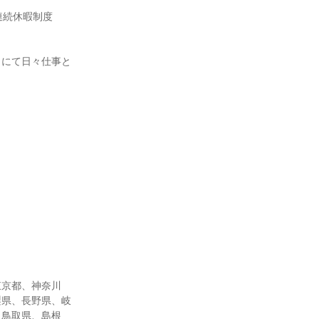
連続休暇制度
」にて日々仕事と
東京都、神奈川
梨県、長野県、岐
、鳥取県、島根