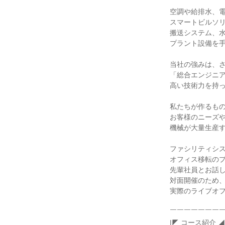
空調や給排水、
スマートビルソ
搬送システム、
プラント設備を
当社の強みは、
「総合エンジニ
高い技術力を持
私たちが作るも
お客様のニーズ
機械が大量生産
ファシリティシ
オフィス移転の
先輩社員とお話
対面開催のため
実際のライブオ
￣￣￣￣￣￣￣
|◤ コース紹介 ◢