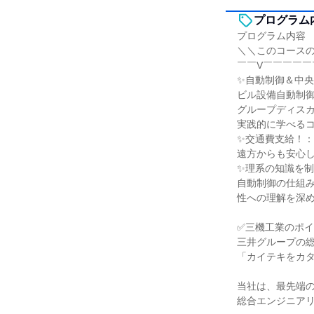
プログラム
プログラム内容
＼＼このコース
￣￣V￣￣￣￣￣
✨自動制御＆中
ビル設備自動制
グループディスカ
実践的に学べる
✨交通費支給！：
遠方からも安心
✨理系の知識を
自動制御の仕組
性への理解を深
✅三機工業のポイ
三井グループの
「カイテキをカ
当社は、最先端
総合エンジニア