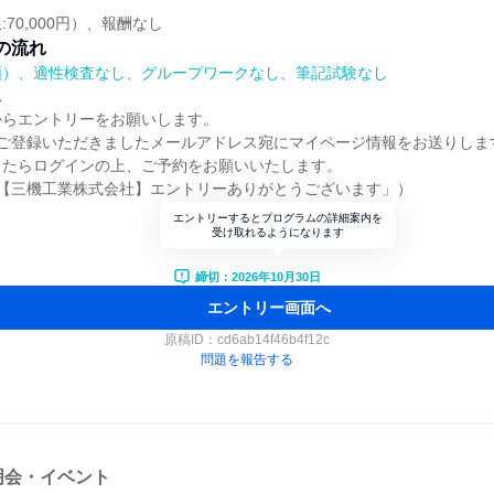
70,000円）、報酬なし
の流れ
順）、適性検査なし、グループワークなし、筆記試験なし
れ
からエントリーをお願いします。
、ご登録いただきましたメールアドレス宛にマイページ情報をお送りしま
したらログインの上、ご予約をお願いいたします。
]【三機工業株式会社】エントリーありがとうございます」）
エントリーするとプログラムの詳細案内を
受け取れるようになります
締切：2026年10月30日
エントリー画面へ
原稿ID：
cd6ab14f46b4f12c
問題を報告する
明会・イベント