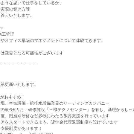
のような思いで仕事をしているか、
、実際の働き方等
お答えいたします。
✨
施工管理
ンやオフィス構築のマネジメントについて体験できます。
容は変更となる可能性がございます
￣￣￣￣￣￣￣￣￣￣
次第更新いたします。
こがおすすめ！
上場。空気設備・給排水設備業界のリーディングカンパニー
実の最長6カ月！研修施設「三機テクノセンター」を有し、基礎からしっ
制度、階層別研修など多岐にわたる教育支援を行っています
リアをスタートできるよう、奨学金代理返還制度を設けています
な支援制度があります！