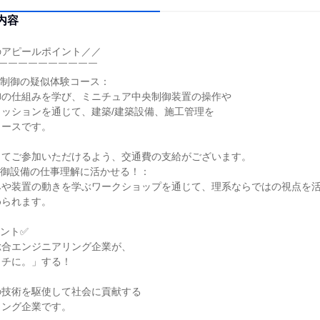
内容
のアピールポイント／／
￣￣￣￣￣￣￣￣￣￣
央制御の疑似体験コース：
御の仕組みを学び、ミニチュア中央制御装置の操作や
ッションを通じて、建築/建築設備、施工管理を
コースです。
してご参加いただけるよう、交通費の支給がございます。
制御設備の仕事理解に活かせる！：
みや装置の動きを学ぶワークショップを通じて、理系ならではの視点を
められます。
ント✅
総合エンジニアリング企業が、
タチに。」する！
の技術を駆使して社会に貢献する
リング企業です。