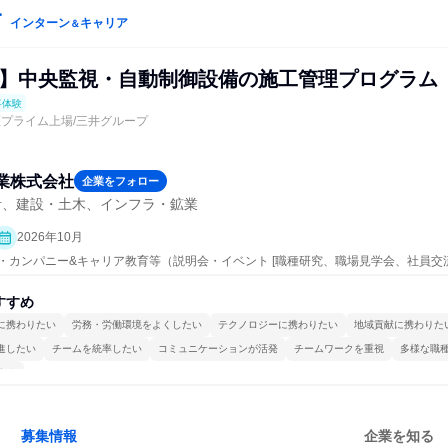
インターン
キャリア
＆
理系】中央監視・自動制御設備の施工管理プログラム
事体験
証プライム上場/三井グループ
業株式会社
企業をフォロー
計、建設・土木、インフラ・鉱業
2026年10月
ープン・カンパニー&キャリア教育等（説明会・イベント [職種研究、職場見学会、社員
事体験）
すすめ
に携わりたい
労務・労働環境をよくしたい
テクノロジーに携わりたい
地域貢献に携わりた
進したい
チームを統率したい
コミュニケーションが活発
チームワークを重視
多様な職
する
募集情報
企業を知る