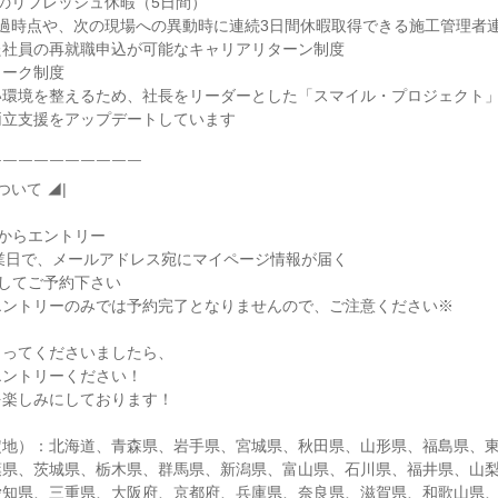
のリフレッシュ休暇（5日間）
過時点や、次の現場への異動時に連続3日間休暇取得できる施工管理者
た社員の再就職申込が可能なキャリアリターン制度
ワーク制度
い環境を整えるため、社長をリーダーとした「スマイル・プロジェクト
両立支援をアップデートしています
￣￣￣￣￣￣￣￣￣￣
ついて ◢|
ビからエントリー
2営業日で、メールアドレス宛にマイページ情報が届く
ンしてご予約下さい
エントリーのみでは予約完了となりませんので、ご注意ください※
もってくださいましたら、
エントリーください！
を楽しみにしております！
定地）：北海道、青森県、岩手県、宮城県、秋田県、山形県、福島県、
葉県、茨城県、栃木県、群馬県、新潟県、富山県、石川県、福井県、山
愛知県、三重県、大阪府、京都府、兵庫県、奈良県、滋賀県、和歌山県