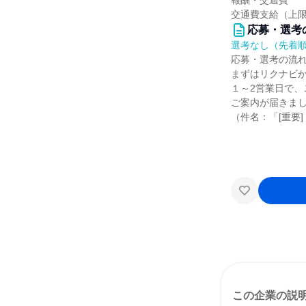
報酬・交通費
交通費支給（上限:
応募・選考
選考なし（先着
応募・選考の流
まずはリクナビ
１～2営業日で
ご案内が届きま
（件名：「[重要
この企業の説