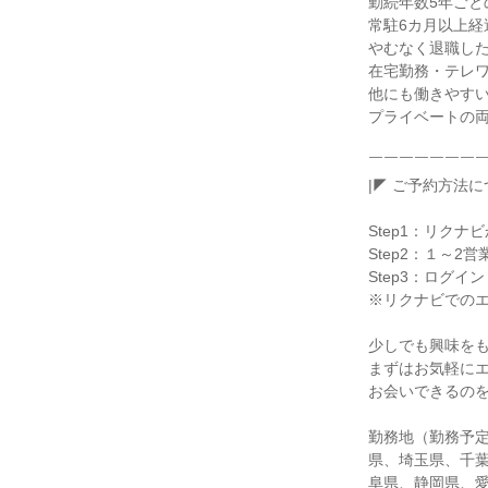
勤続年数5年ごと
常駐6カ月以上経
やむなく退職し
在宅勤務・テレ
他にも働きやす
プライベートの
￣￣￣￣￣￣￣
|◤ ご予約方法に
Step1：リクナ
Step2：１～
Step3：ログイ
※リクナビでの
少しでも興味を
まずはお気軽に
お会いできるの
勤務地（勤務予
県、埼玉県、千
阜県、静岡県、