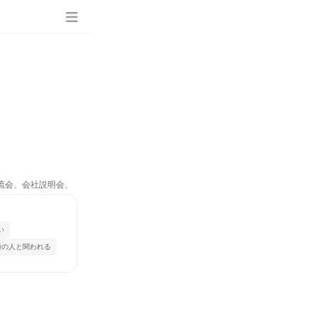
交流会、会社説明会、
い
種の人と関われる