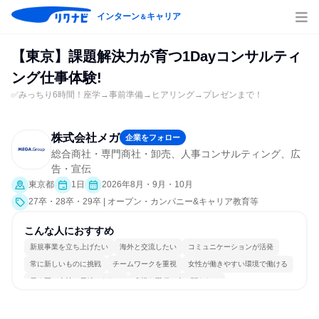
インターン
キャリア
＆
【東京】課題解決力が育つ1Dayコンサルティ
ング仕事体験!
✅みっちり6時間！座学→事前準備→ヒアリング→プレゼンまで！
株式会社メガ
企業をフォロー
総合商社・専門商社・卸売、人事コンサルティング、広
告・宣伝
東京都
1日
2026年8月・9月・10月
27卒・28卒・29卒 | オープン・カンパニー&キャリア教育等
こんな人におすすめ
新規事業を立ち上げたい
海外と交流したい
コミュニケーションが活発
常に新しいものに挑戦
チームワークを重視
女性が働きやすい環境で働ける
長く同じ会社に居続けられる
多様な職種の人と関われる
若手が裁量を持てる環境
人とたくさん会話する