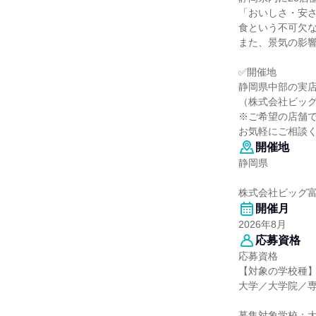
「おいしさ・安
食という不可欠
また、景気の影
✅開催地
静岡県中部の実
（株式会社ビッグ
※ご希望の店舗
お気軽にご相談
開催地
静岡県
株式会社ビッグ
開催月
2026年8月
応募資格
応募資格
【対象の学校種
大学／大学院／
募集対象学校：