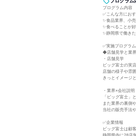
プログラム
プログラム内容
✅こんな方にお
✨食品業界、小
✨食べることが
✨静岡県で働き
✅実施プログラム
◆店舗見学と業
・店舗見学
ビッグ富士の実
店舗の様子や雰
きっとイメージ
・業界×会社説明
「ビッグ富士」
また業界の裏側
当社の販売手法
✅企業情報
ビッグ富士は顧
静岡県内に28店