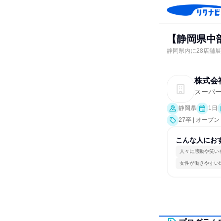
【静岡県中
静岡県内に28店舗
株式会
スーパ
静岡県
1日
27卒 | オー
こんな人にお
人々に感動や笑い
女性が働きやすい