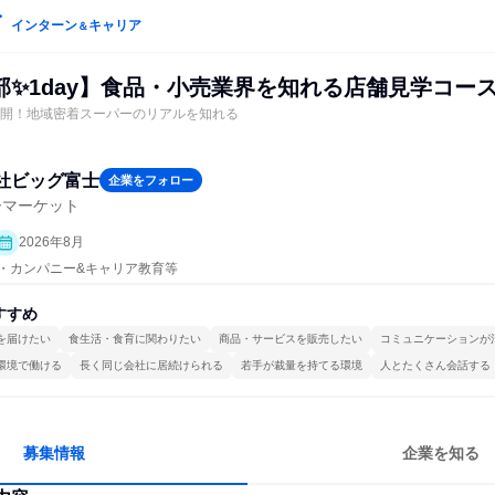
インターン
キャリア
＆
部✨1day】食品・小売業界を知れる店舗見学コー
展開！地域密着スーパーのリアルを知れる
社ビッグ富士
企業をフォロー
ーマーケット
2026年8月
プン・カンパニー&キャリア教育等
すすめ
を届けたい
食生活・食育に関わりたい
商品・サービスを販売したい
コミュニケーションが
環境で働ける
長く同じ会社に居続けられる
若手が裁量を持てる環境
人とたくさん会話する
募集情報
企業を知る