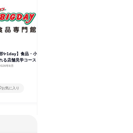
部✨1day】食品・小
【静岡県中部】食品・小売業を
【静岡県
れる店舗見学コース
知れる店舗見学コース
売業界を
2026年8月
静岡県
2026年1月
静岡県
1日
1日
お気に入り
お気に入り