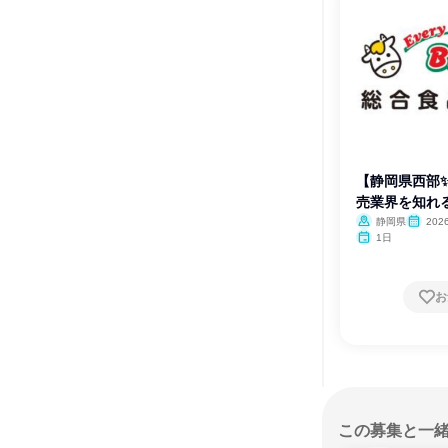
【静岡県西部✨
売業界を知れ
静岡県
202
1日
お
この募集と一