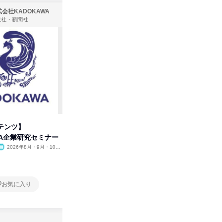
会社KADOKAWA
株式会社住まいず
版社・新聞社
製造・メーカー、建築設計
テンツ】
先着順・選考なし|注文住宅の総
タカラト
WA企業研究セミナー
合職|会社説明会&社長座談会
ビ」を学
2026年8月・9月・10
オンライン
2026年8月・9月
オンラ
月・11月・12月
1日
1日
お気に入り
お気に入り