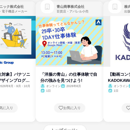
ニック株式会社
青山商事株式会社
株式
・電子機器メーカー
百貨店・アパレル小売
出
生対象】パナソニ
「洋服の青山」の仕事体験で自
【動画コン
デザインプログラ
分の強みを見つけよう!
KADOKA
2026年8月・9月・10月
オンライン
2026年8月
オンライン
1日
1日
気に入り
お気に入り