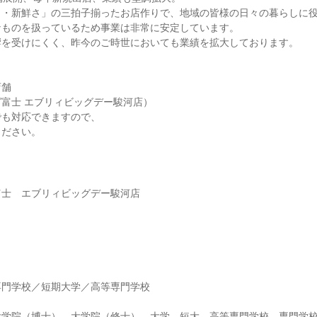
さ・新鮮さ」の三拍子揃ったお店作りで、地域の皆様の日々の暮らしに
なものを扱っているため事業は非常に安定しています。
響を受けにくく、昨今のご時世においても業績を拡大しております。
店舗
富士 エブリィビッグデー駿河店）
でも対応できますので、
ください。
富士 エブリィビッグデー駿河店
】
専門学校／短期大学／高等専門学校
大学院（博士）、大学院（修士）、大学、短大、高等専門学校、専門学