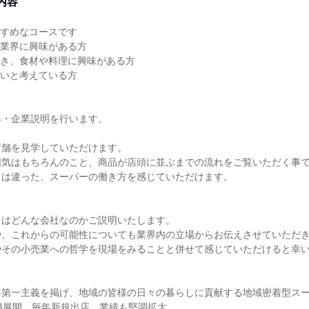
内容
すすめなコースです
売業界に興味がある方
好き、食材や料理に興味がある方
たいと考えている方
界・企業説明を行います。
店舗を見学していただけます。
囲気はもちろんのこと、商品が店頭に並ぶまでの流れをご覧いただく事
とは違った、スーパーの働き方を感じていただけます。
とはどんな会社なのかご説明いたします。
や、これからの可能性についても業界内の立場からお伝えさせていただ
やその小売業への哲学を現場をみることと併せて感じていただけると幸
客第一主義を掲げ、地域の皆様の日々の暮らしに貢献する地域密着型ス
舗展開、毎年新規出店、業績も堅調拡大。