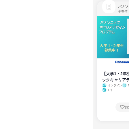
パナソ
半導体
【大学1・2年
ックキャリア
ム
オンライン
1日
お