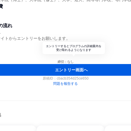
費
の流れ
れ
サイトからエントリーをお願いします。
エントリーするとプログラムの詳細案内を
受け取れるようになります
締切：なし
エントリー画面へ
原稿ID：
cbacb354d25ce650
問題を報告する
集