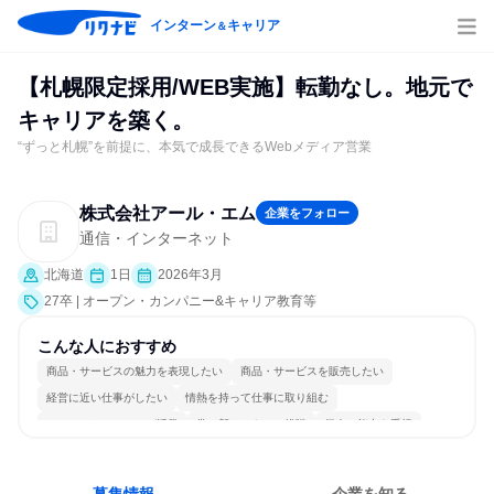
インターン
キャリア
＆
【札幌限定採用/WEB実施】転勤なし。地元で
キャリアを築く。
“ずっと札幌”を前提に、本気で成長できるWebメディア営業
株式会社アール・エム
企業をフォロー
通信・インターネット
北海道
1日
2026年3月
27卒 | オープン・カンパニー&キャリア教育等
こんな人におすすめ
商品・サービスの魅力を表現したい
商品・サービスを販売したい
経営に近い仕事がしたい
情熱を持って仕事に取り組む
コミュニケーションが活発
常に新しいものに挑戦
個人の能力を重視
明確な目標を追いかける
若手が裁量を持てる環境
人とたくさん会話する