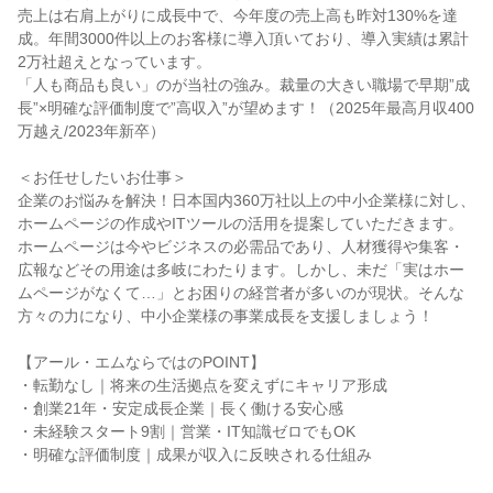
売上は右肩上がりに成長中で、今年度の売上高も昨対130%を達
成。年間3000件以上のお客様に導入頂いており、導入実績は累計
2万社超えとなっています。
「人も商品も良い」のが当社の強み。裁量の大きい職場で早期”成
長”×明確な評価制度で”高収入”が望めます！（2025年最高月収400
万越え/2023年新卒）
＜お任せしたいお仕事＞
企業のお悩みを解決！日本国内360万社以上の中小企業様に対し、
ホームページの作成やITツールの活用を提案していただきます。
ホームページは今やビジネスの必需品であり、人材獲得や集客・
広報などその用途は多岐にわたります。しかし、未だ「実はホー
ムページがなくて…」とお困りの経営者が多いのが現状。そんな
方々の力になり、中小企業様の事業成長を支援しましょう！
【アール・エムならではのPOINT】
・転勤なし｜将来の生活拠点を変えずにキャリア形成
・創業21年・安定成長企業｜長く働ける安心感
・未経験スタート9割｜営業・IT知識ゼロでもOK
・明確な評価制度｜成果が収入に反映される仕組み