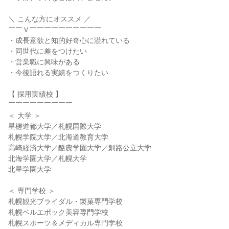
＼ こんな方にオススメ ／
￣￣Ｖ￣￣￣￣￣￣￣￣￣￣
・成長意欲と知的好奇心に溢れている
・同世代に差をつけたい
・営業職に興味がある
・今後語れる実績をつくりたい
【 採用実績校 】
￣￣￣￣￣￣￣￣￣
＜ 大学 ＞
星槎道都大学／札幌国際大学
札幌学院大学／北海道教育大学
高崎経済大学／酪農学園大学／釧路公立大学
北海学園大学／札幌大学
北星学園大学
＜ 専門学校 ＞
札幌観光ブライダル・製菓専門学校
札幌ベルエポック美容専門学校
札幌スポーツ＆メディカル専門学校