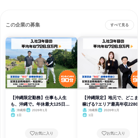
この企業の募集
すべて見る
【沖縄限定勤務】仕事も人生
【沖縄限定】地元で、どこ
も、沖縄で。年休最大125日以
稼げる?エリア最高年収228
上
沖縄県
2026年1月
沖縄県
2026年1月
1日
1日
お気に入り
お気に入り