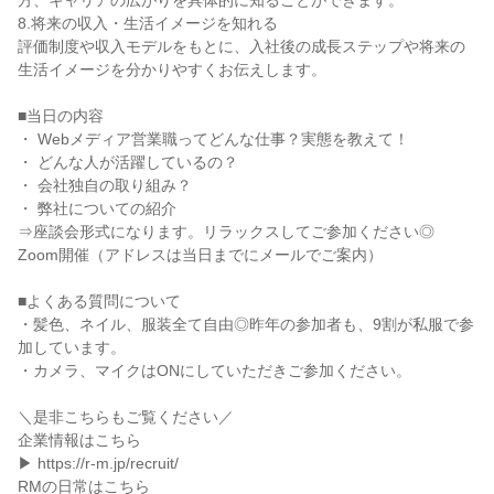
方、キャリアの広がりを具体的に知ることができます。
8.将来の収入・生活イメージを知れる
評価制度や収入モデルをもとに、入社後の成長ステップや将来の
生活イメージを分かりやすくお伝えします。
■当日の内容
・ Webメディア営業職ってどんな仕事？実態を教えて！
・ どんな人が活躍しているの？
・ 会社独自の取り組み？
・ 弊社についての紹介
⇒座談会形式になります。リラックスしてご参加ください◎
Zoom開催（アドレスは当日までにメールでご案内）
■よくある質問について
・髪色、ネイル、服装全て自由◎昨年の参加者も、9割が私服で参
加しています。
・カメラ、マイクはONにしていただきご参加ください。
＼是非こちらもご覧ください／
企業情報はこちら
▶ https://r-m.jp/recruit/
RMの日常はこちら