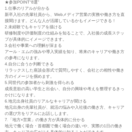
★参加POINT“8選”
1.仕事のリアルが分かる
新卒入社の先輩社員から、Webメディア営業の実務や働き方を直
接聞けます。どんな人が活躍しているかもイメージできる！
2.未経験でもキャリアを描ける
研修制度や評価制度の仕組みを知ることで、入社後の成長ステッ
プが具体的にイメージできます。
3.会社や事業への理解が深まる
アール・エムの強みや導入実績を知り、将来のキャリアや働き方
の参考になります。
4.自分に合うか判断できる
リラックスした座談会形式で質問しやすく、会社との相性や働き
方のイメージを掴めます。
5.同世代の参加者から刺激を得られる
成長意欲の高い学生と出会い、自分の興味や考えを整理するきっ
かけになります。
6.地元出身社員のリアルなキャリアが聞ける
地元出身の先輩社員が、就活の悩みや入社後の働き方、キャリア
の選び方をリアルにお話しします。
7.「地方×営業」の働き方が具体的に分かる
地元で働く場合・首都圏で働く場合の違いや、実際の1日の働き