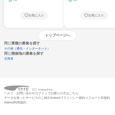
1日
1日
お気に入り
お気に入り
トップページへ
同じ業種の募集を探す
その他（通信・インターネット）
同じ開催地の募集を探す
北海道
エントリーするとプログラムの詳細案内を
受け取れるようになります
ヘルプ・お問い合わせ
ログインでお困りの方はこちら
締切：なし
データを使ったサービスのご紹介
Indeedプライバシー規約
リクルートID規約
エントリー画面へ
Indeed利用規約
エントリー締切や開始月を過ぎた後もシステム上はエントリーできますが、エント
リーへの対応はされないことがあります。