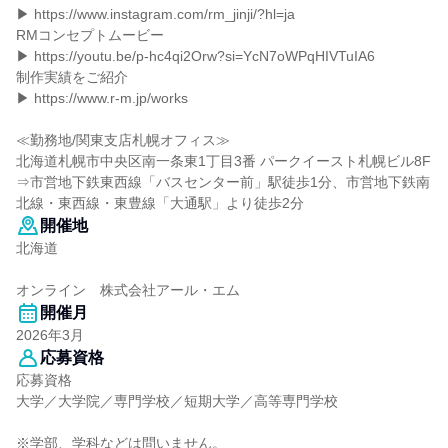
▶ https://www.instagram.com/rm_jinji/?hl=ja
RMコンセプトムービー
▶ https://youtu.be/p-hc4qi2Orw?si=YcN7oWPqHIVTuIA6
制作実績をご紹介
▶ https://www.r-m.jp/works
≪勤務地/関東支店札幌オフィス≫
北海道札幌市中央区南一条東1丁目3番 パークイースト札幌ビル8F
⇒市営地下鉄東西線「バスセンター前」駅徒歩1分、市営地下鉄南
北線・東西線・東豊線「大通駅」より徒歩2分
開催地
北海道
オンライン 株式会社アール・エム
開催月
2026年3月
応募資格
応募資格
大学／大学院／専門学校／短期大学／高等専門学校
※学部、学科などは問いません。