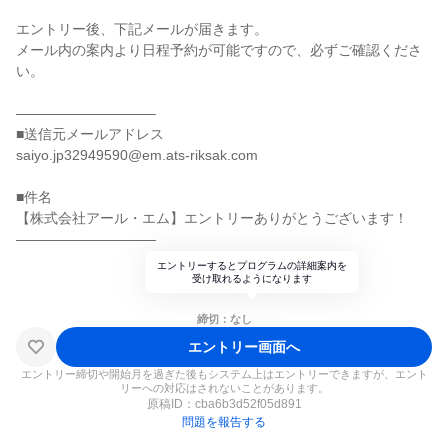
エントリー後、下記メールが届きます。
メール内の案内より日程予約が可能ですので、必ずご確認くださ
い。
――――――――――
■送信元メールアドレス
saiyo.jp32949590@em.ats-riksak.com
■件名
【株式会社アール・エム】エントリーありがとうございます！
――――――――――
エントリーするとプログラムの詳細案内を
受け取れるようになります
締切：なし
エントリー画面へ
エントリー締切や開始月を過ぎた後もシステム上はエントリーできますが、エント
リーへの対応はされないことがあります。
原稿ID：
cba6b3d52f05d891
問題を報告する