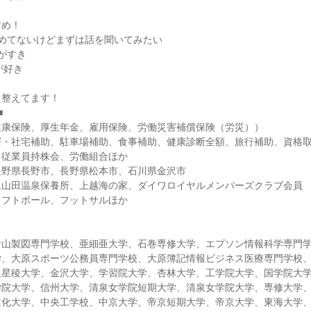
すめ！
決めてないけどまずは話を聞いてみたい
がすき
が好き
も整えてます！
■
健康保険、厚生年金、雇用保険、労働災害補償保険（労災））
寮・社宅補助、駐車場補助、食事補助、健康診断全額、旅行補助、資格
、従業員持株会、労働組合ほか
長野県長野市、長野県松本市、石川県金沢市
上山田温泉保養所、上越海の家、ダイワロイヤルメンバーズクラブ会員
ソフトボール、フットサルほか
青山製図専門学校、亜細亜大学、石巻専修大学、エプソン情報科学専門
学、大原スポーツ公務員専門学校、大原簿記情報ビジネス医療専門学校
沢星稜大学、金沢大学、学習院大学、杏林大学、工学院大学、国学院大
学院大学、信州大学、清泉女学院短期大学、清泉女学院大学、専修大学
文化大学、中央工学校、中京大学、帝京短期大学、帝京大学、東海大学