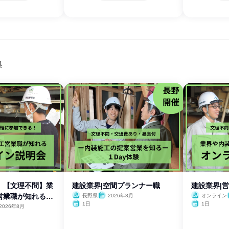
集
】【文理不問】業
建設業界|空間プランナー職
建設業界|
営業職が知れる説
長野県
2026年8月
オンライン
1日
1日
2026年8月