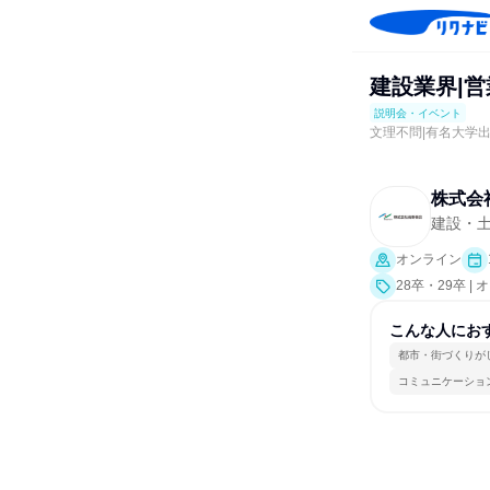
建設業界|
説明会・イベント
文理不問|有名大学
株式会
建設・
オンライン
28卒・29卒 
こんな人にお
都市・街づくりが
コミュニケーショ