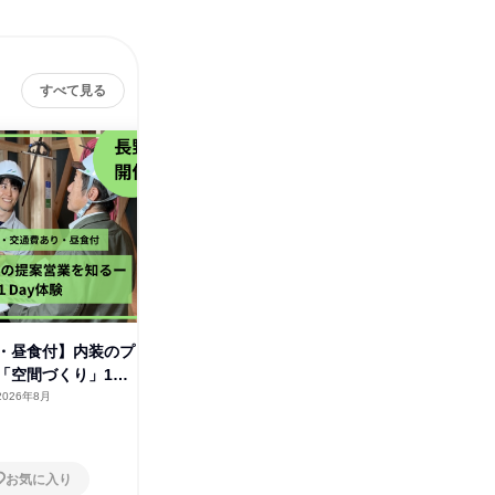
すべて見る
株
・昼食付】内装のプ
建設業界|営業職 説明会
「空間づくり」1日
オンライン
2026年8月
1日
2026年8月
お気に入り
お気に入り