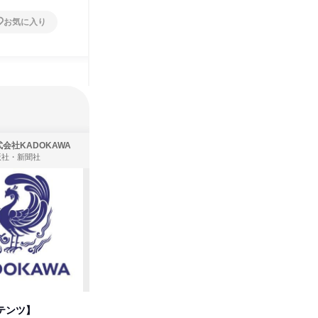
お気に入り
お気に入り
会社KADOKAWA
株式会社住まいず
版社・新聞社
製造・メーカー、建築設計
テンツ】
先着順・選考なし|注文住宅の総
タカラト