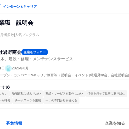
インターン
キャリア
＆
営業職 説明会
出身者多数|人気プログラム
社岩野商会
企業をフォロー
土木、建設・修理・メンテナンスサービス
1日
2026年8月
| オープン・カンパニー&キャリア教育等（説明会・イベント [職場見学会、会社説明会
すすめ
したい
地域貢献に携わりたい
商品・サービスを製作したい
情熱を持って仕事に取り組む
ンが活発
チームワークを重視
一つの専門分野を極める
募集情報
企業を知る