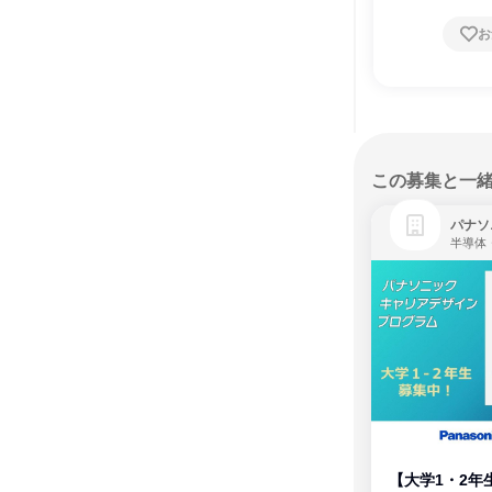
お
この募集と一
パナソ
半導体
【大学1・2年