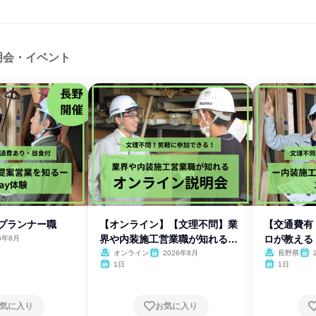
明会・イベント
間プランナー職
【オンライン】【文理不問】業
【交通費有
界や内装施工営業職が知れる説
ロが教える
6年8月
明会
体験
オンライン
2026年8月
長野県
1日
1日
気に入り
お気に入り