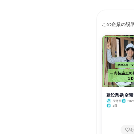
この企業の説
建設業界|空
長野県
202
1日
お