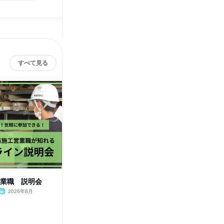
すべて見る
株
営業職 説明会
【交通費有・昼食付】内装のプ
ロが教える「空間づくり」1日
2026年8月
体験
長野県
2026年8月
1日