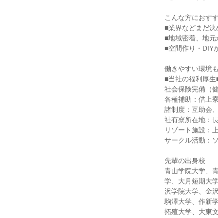
こんな方におす
■業界などまだ
■地域密着、地元
■空間作り・DIY
働きやすい環境
■当社の福利厚生
社会保険完備（
各種補助：借上
諸制度：互助会
社有寮所在地：
リゾート施設：
サークル活動：
先輩の出身校
青山学院大学、
学、大月短期大
沢学院大学、金
駒澤大学、作新
拓殖大学、大東