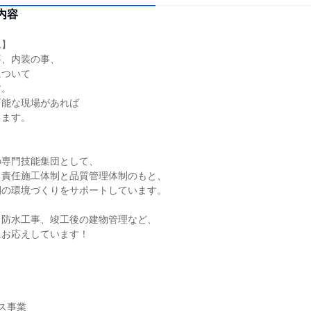
内容
ム】
事、内装の事、
について
す。
可能な現場があれば
きます。
の専門技能集団として、
る責任施工体制と品質管理体制のもと、
間の環境づくりをサポートしています。
、防水工事、竣工後の建物管理など、
にお応えしています！
ス事業