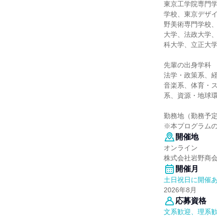
東京工学院専門
学校、東京デザ
野美術専門学校
大学、法政大学
科大学、立正大
先輩の出身学科
法学・政策系、
音楽系、体育・
系、資源・地球
勤務地（勤務予
※本プログラム
開催地
オンライン
株式会社岩野商
開催月
土日祝日に開催
2026年8月
応募資格
文系歓迎、理系