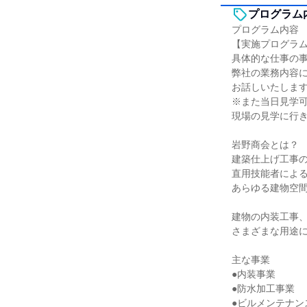
プログラム
プログラム内容
【実施プログラ
具体的な仕事の
弊社の業務内容
お話しいたしま
※また当日見学
現場の見学に行
岩野商会とは？
建築仕上げ工事
直用技能者によ
あらゆる建物空
建物の内装工事
さまざまな用途
主な事業
●内装事業
●防水加工事業
●ビルメンテナン