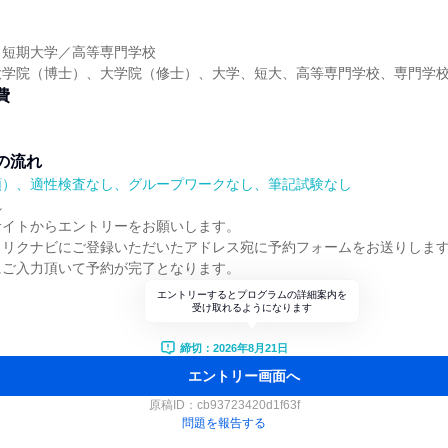
】
／短期大学／高等専門学校
大学院（博士）、大学院（修士）、大学、短大、高等専門学校、専門学
費
の流れ
順）、適性検査なし、グループワークなし、筆記試験なし
れ
サイトからエントリーをお願いします。
らリクナビにご登録いただいたアドレス宛に予約フォームをお送りしま
にご入力頂いて予約が完了となります。
エントリーするとプログラムの詳細案内を
受け取れるようになります
締切：2026年8月21日
エントリー画面へ
原稿ID：
cb93723420d1f63f
問題を報告する