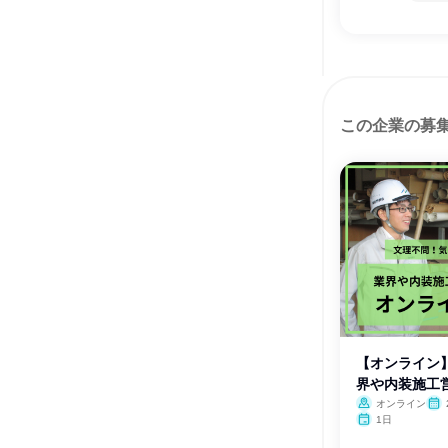
この企業の募
【オンライン
界や内装施工
明会
オンライン
1日