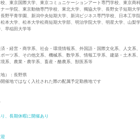
学校、東京国際大学、東京コミュニケーションアート専門学校、東京商
イナー学院、東京動物専門学校、東北大学、獨協大学、長野女子短期大
、長野平青学園、新潟中央短期大学、新潟ビジネス専門学校、日本工学
、松本大学、松本大学松商短期大学部、明治学院大学、明星大学、山梨
学、早稲田大学等
経済・経営・商学系、社会・環境情報系、外国語・国際文化系、人文系
スポーツ系、その他文系、機械系、数学系、情報工学系、建築・土木系
環境系、農業・農学系、畜産・酪農系、獣医系等
定地）：長野県
の開催地ではなく入社された際の配属予定勤務地です
会
あり、長期休暇に開催あり
歓迎