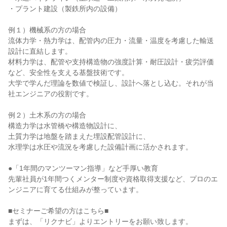
・プラント建設（製鉄所内の設備）
例１）機械系の方の場合
流体力学・熱力学は、配管内の圧力・流量・温度を考慮した輸送
設計に直結します。
材料力学は、配管や支持構造物の強度計算・耐圧設計・疲労評価
など、安全性を支える基盤技術です。
大学で学んだ理論を数値で検証し、設計へ落とし込む。それが当
社エンジニアの役割です。
例２）土木系の方の場合
構造力学は水管橋や構造物設計に、
土質力学は地盤を踏まえた埋設配管設計に、
水理学は水圧や流況を考慮した設備計画に活かされます。
●「1年間のマンツーマン指導」など手厚い教育
先輩社員が1年間つくメンター制度や資格取得支援など、プロのエ
ンジニアに育てる仕組みが整っています。
■セミナーご希望の方はこちら■
まずは、「リクナビ」よりエントリーをお願い致します。