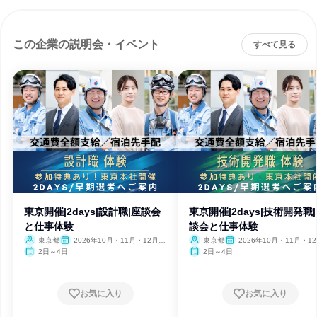
この企業の説明会・イベント
すべて見る
東京開催|2days|設計職|座談会
東京開催|2days|技術開発職
と仕事体験
談会と仕事体験
東京都
2026年10月・11月・12月、
東京都
2026年10月・11月・1
2027年1月・2月
2027年1月・2月
2日～4日
2日～4日
お気に入り
お気に入り