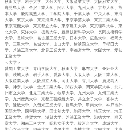
秋田大学、岩手大学、大分大学、大阪産業大学、大阪府立大学、
鹿児島大学、金沢工業大学、関西大学、九州大学、京都大学、熊
本大学、慶應義塾大学、工学院大学、千葉大学、中央大学、東海
大学、東京大学、東京海洋大学、東京学芸大学、東京工業大学、
東京電機大学、東京都立大学、東京農工大学、東京理科大学、東
北大学、東洋大学、徳島大学、豊橋技術科学大学、長岡技術科学
大学、長崎大学、名古屋工業大学、日本大学、広島大学、福岡大
学、三重大学、名城大学、山口大学、横浜国立大学、早稲田大
学、芝浦工業大学、北見工業大学、宇都宮大学、大阪大学、愛知
工業大学
＜大学＞
愛知工業大学、青山学院大学、秋田大学、麻布大学、亜細亜大
学、茨城大学、岩手大学、愛媛大学、大阪大学、大阪工業大学、
大阪産業大学、大阪府立大学、岡山大学、香川大学、鹿児島大
学、神奈川大学、金沢工業大学、関西大学、関東学院大学、北九
州市立大学、北見工業大学、岐阜大学、九州大学、九州工業大
学、九州産業大学、京都工芸繊維大学、共立女子大学、杏林大
学、近畿大学、久留米工業大学、群馬大学、甲南大学、神戸市外
国語大学、國學院大學、国士舘大学、駒澤大学、埼玉大学、埼玉
工業大学、佐賀大学、滋賀大学、芝浦工業大学、淑徳大学、順天
堂大学、湘南工科大学、昭和女子大学、駿河台大学、成城大学、
聖心女子大学、摂南大学、専修大学、崇城大学、大同大学、大東