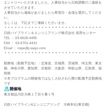
エントリーいただきましたら、人事担当から日程調整のご連絡を
させていただきます。
人事担当から連絡がありましたら希望日・会場を選択してくださ
い。
もしくは、下記までご連絡くださいませ。
＊＊＊＊＊＊＊＊＊＊＊＊＊＊＊＊＊＊＊＊＊＊＊＊＊＊＊＊＊
日鉄パイプライン＆エンジニアリング株式会社 採用センター
TEL ： 03-6628-4495
FAX ： 03-6701-4431
Email ： nspe@j-saiyo.com
＊＊＊＊＊＊＊＊＊＊＊＊＊＊＊＊＊＊＊＊＊＊＊＊＊＊＊＊
勤務地（勤務予定地）：北海道、宮城県、茨城県、埼玉県、東京
都、神奈川県、愛知県、京都府、大阪府、和歌山県、広島県、福
岡県
※本プログラムの開催地ではなく入社された際の配属予定勤務地
です
開催地
東京都品川区大崎１丁目５番１号
日鉄パイプライン&エンジニアリング 大崎本社(東京都)