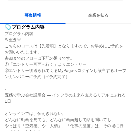
長く同じ会社に居続けられる
多様な職種の人と関われる
人とたくさん会話する
募集情報
企業を知る
プログラム内容
プログラム内容
※重要※
こちらのコースは【先着順】となりますので、お早めにご予約を
お願いいたします。
参加までのフローは下記の通りです。
①「エントリー画面へ行く」よりエントリー
②エントリー後送られてくるMyPageへログインし該当するオープ
ンカンパニーに予約（✅予約完了）
-
五感で学ぶ会社説明会 ― インフラの未来を支えるリアルにふれる
1日
オンラインでは、伝えきれない。
どんなに動画を見ても、どんなに画面越しで話を聞いても、
やっぱり「空気感」や「人柄」、「仕事の温度」は、その場に行