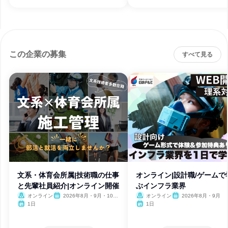
この企業の募集
すべて見る
文系・体育会所属|技術職の仕事
オンライン|設計職/ゲームで
と先輩社員紹介|オンライン開催
ぶインフラ業界
オンライン
2026年8月・9月・10
オンライン
2026年8月・9月
月・11月・12月、2027年1
1日
1日
月・2月