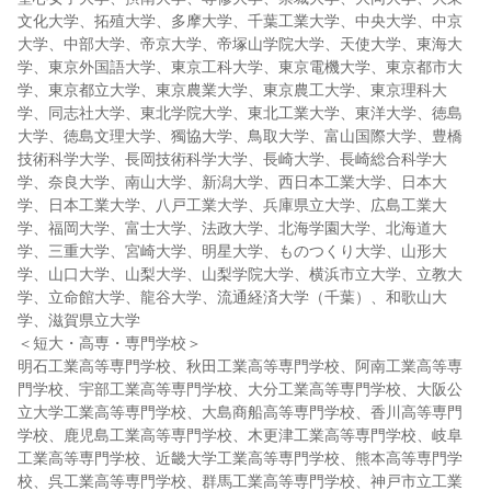
文化大学、拓殖大学、多摩大学、千葉工業大学、中央大学、中京
大学、中部大学、帝京大学、帝塚山学院大学、天使大学、東海大
学、東京外国語大学、東京工科大学、東京電機大学、東京都市大
学、東京都立大学、東京農業大学、東京農工大学、東京理科大
学、同志社大学、東北学院大学、東北工業大学、東洋大学、徳島
大学、徳島文理大学、獨協大学、鳥取大学、富山国際大学、豊橋
技術科学大学、長岡技術科学大学、長崎大学、長崎総合科学大
学、奈良大学、南山大学、新潟大学、西日本工業大学、日本大
学、日本工業大学、八戸工業大学、兵庫県立大学、広島工業大
学、福岡大学、富士大学、法政大学、北海学園大学、北海道大
学、三重大学、宮崎大学、明星大学、ものつくり大学、山形大
学、山口大学、山梨大学、山梨学院大学、横浜市立大学、立教大
学、立命館大学、龍谷大学、流通経済大学（千葉）、和歌山大
学、滋賀県立大学
＜短大・高専・専門学校＞
明石工業高等専門学校、秋田工業高等専門学校、阿南工業高等専
門学校、宇部工業高等専門学校、大分工業高等専門学校、大阪公
立大学工業高等専門学校、大島商船高等専門学校、香川高等専門
学校、鹿児島工業高等専門学校、木更津工業高等専門学校、岐阜
工業高等専門学校、近畿大学工業高等専門学校、熊本高等専門学
校、呉工業高等専門学校、群馬工業高等専門学校、神戸市立工業