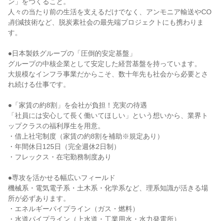
ン」をつくること。
人々の当たり前の生活を支えるだけでなく、アンモニア輸送やCO
₂削減技術など、脱炭素社会の最先端プロジェクトにも携わりま
す。
●日本製鉄グループの「圧倒的安定基盤」
グループの中核企業として安定した経営基盤を持っています。
大規模なインフラ事業だからこそ、数十年先も社会から必要とさ
れ続ける仕事です。
●「家賃の約8割」を会社が負担！充実の待遇
「社員には安心して長く働いてほしい」という想いから、業界ト
ップクラスの福利厚生を用意。
・借上社宅制度（家賃の約8割を補助※規定あり）
・年間休日125日（完全週休2日制）
・フレックス・在宅勤務制度あり
●専攻を活かせる幅広いフィールド
機械系・電気電子系・土木系・化学系など、理系知識が活きる場
所が必ずあります。
・エネルギーパイプライン（ガス・燃料）
・水道パイプライン（上水道・工業用水・水力発電所）