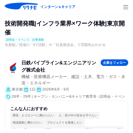
インターン
キャリア
＆
技術開発職|インフラ業界×ワーク体験|東京開
催
説明会・イベント
仕事体験
先着順／現場の「KY活動」や「社員座談会」で雰囲気がわかる
日鉄パイプライン&エンジニアリン
企業をフォロー
グ株式会社
機械・医療機器メーカー、建設・土木、電力・ガス・水
道・エネルギー
東京都
1日
2026年8月・9月
28卒・29卒 | オープン・カンパニー&キャリア教育等（説明会・イベン
ト [職種研究、職場見学会、社員交流会、就活サポート、会社説明会、業
界研究]、仕事体験）
こんな人におすすめ
環境・エコロジーに携わりたい
人・世の中の安全を守りたい
地域貢献に携わりたい
プロジェクトを推進したい
穏やかで互いのペースを尊重
コミュニケーションが活発
チームワークを重視