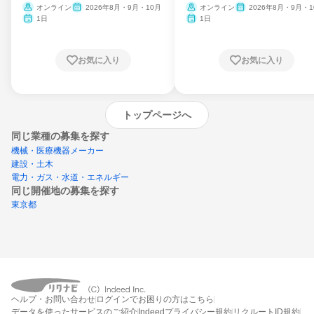
ム
オンライン
2026年8月・9月・10月
オンライン
2026年8月・9月・1
月・11月・12月
1日
1日
お気に入り
お気に入り
トップページへ
同じ業種の募集を探す
機械・医療機器メーカー
建設・土木
電力・ガス・水道・エネルギー
同じ開催地の募集を探す
東京都
エントリーするとプログラムの詳細案内を
ヘルプ・お問い合わせ
ログインでお困りの方はこちら
受け取れるようになります
データを使ったサービスのご紹介
Indeedプライバシー規約
リクルートID規約