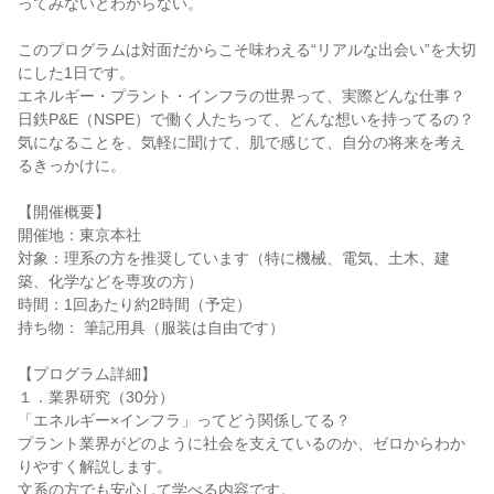
ってみないとわからない。
このプログラムは対面だからこそ味わえる“リアルな出会い”を大切
にした1日です。
エネルギー・プラント・インフラの世界って、実際どんな仕事？
日鉄P&E（NSPE）で働く人たちって、どんな想いを持ってるの？
気になることを、気軽に聞けて、肌で感じて、自分の将来を考え
るきっかけに。
【開催概要】
開催地：東京本社
対象：理系の方を推奨しています（特に機械、電気、土木、建
築、化学などを専攻の方）
時間：1回あたり約2時間（予定）
持ち物： 筆記用具（服装は自由です）
【プログラム詳細】
１．業界研究（30分）
「エネルギー×インフラ」ってどう関係してる？
プラント業界がどのように社会を支えているのか、ゼロからわか
りやすく解説します。
文系の方でも安心して学べる内容です。