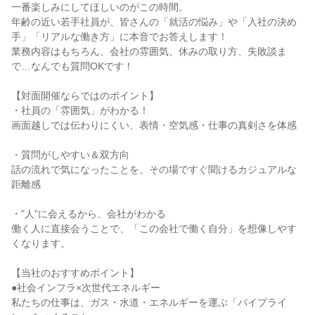
一番楽しみにしてほしいのがこの時間。
年齢の近い若手社員が、皆さんの「就活の悩み」や「入社の決め
手」「リアルな働き方」に本音でお答えします！
業務内容はもちろん、会社の雰囲気、休みの取り方、失敗談ま
で…なんでも質問OKです！
【対面開催ならではのポイント】
・社員の「雰囲気」がわかる！
画面越しでは伝わりにくい、表情・空気感・仕事の真剣さを体感
・質問がしやすい＆双方向
話の流れで気になったことを、その場ですぐ聞けるカジュアルな
距離感
・"人"に会えるから、会社がわかる
働く人に直接会うことで、「この会社で働く自分」を想像しやす
くなります。
【当社のおすすめポイント】
●社会インフラ×次世代エネルギー
私たちの仕事は、ガス・水道・エネルギーを運ぶ「パイプライ