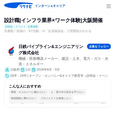
インターン
キャリア
＆
設計職|インフラ業界×ワーク体験|大阪開催
説明会・イベント
仕事体験
先着順／現場の「KY活動」や「社員座談会」で雰囲気がわかる
日鉄パイプライン&エンジニアリン
企業をフォロー
グ株式会社
機械・医療機器メーカー、建設・土木、電力・ガス・水
道・エネルギー
大阪府
1日
2026年8月・9月
28卒・29卒 | オープン・カンパニー&キャリア教育等（説明会・イベン
ト [職種研究、職場見学会、社員交流会、就活サポート、会社説明会、業
界研究]、仕事体験）
こんな人におすすめ
環境・エコロジーに携わりたい
人・世の中の安全を守りたい
地域貢献に携わりたい
プロジェクトを推進したい
穏やかで互いのペースを尊重
コミュニケーションが活発
チームワークを重視
長く同じ会社に居続けられる
多様な職種の人と関われる