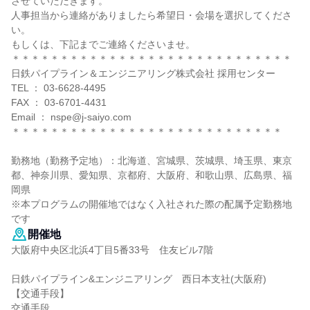
させていただきます。
人事担当から連絡がありましたら希望日・会場を選択してくださ
い。
もしくは、下記までご連絡くださいませ。
＊＊＊＊＊＊＊＊＊＊＊＊＊＊＊＊＊＊＊＊＊＊＊＊＊＊＊＊＊
日鉄パイプライン＆エンジニアリング株式会社 採用センター
TEL ： 03-6628-4495
FAX ： 03-6701-4431
Email ： nspe@j-saiyo.com
＊＊＊＊＊＊＊＊＊＊＊＊＊＊＊＊＊＊＊＊＊＊＊＊＊＊＊＊
勤務地（勤務予定地）：北海道、宮城県、茨城県、埼玉県、東京
都、神奈川県、愛知県、京都府、大阪府、和歌山県、広島県、福
岡県
※本プログラムの開催地ではなく入社された際の配属予定勤務地
です
開催地
大阪府中央区北浜4丁目5番33号 住友ビル7階
日鉄パイプライン&エンジニアリング 西日本支社(大阪府)
【交通手段】
交通手段