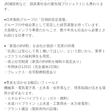
₂削減技術など、脱炭素社会の最先端プロジェクトにも携わりま
す。
●日本製鉄グループの「圧倒的安定基盤」
グループの中核企業として安定した経営基盤を持っています。
大規模なインフラ事業だからこそ、数十年先も社会から必要とさ
れ続ける仕事です。
●「家賃の約8割」を会社が負担！充実の待遇
「社員には安心して長く働いてほしい」という想いから、業界ト
ップクラスの福利厚生を用意。
・借上社宅制度（家賃の約8割を補助※規定あり）
・年間休日125日（完全週休2日制）
・フレックス・在宅勤務制度あり
●専攻を活かせる幅広いフィールド
機械系・電気電子系・土木系・化学系など、理系知識が活きる場
所が必ずあります。
・エネルギーパイプライン（ガス・燃料）
・水道パイプライン（上水道・工業用水・水力発電所）
・プラント建設（製鉄所内の設備）