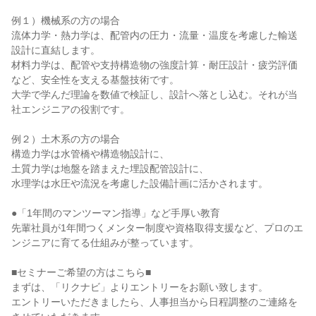
例１）機械系の方の場合
流体力学・熱力学は、配管内の圧力・流量・温度を考慮した輸送
設計に直結します。
材料力学は、配管や支持構造物の強度計算・耐圧設計・疲労評価
など、安全性を支える基盤技術です。
大学で学んだ理論を数値で検証し、設計へ落とし込む。それが当
社エンジニアの役割です。
例２）土木系の方の場合
構造力学は水管橋や構造物設計に、
土質力学は地盤を踏まえた埋設配管設計に、
水理学は水圧や流況を考慮した設備計画に活かされます。
●「1年間のマンツーマン指導」など手厚い教育
先輩社員が1年間つくメンター制度や資格取得支援など、プロのエ
ンジニアに育てる仕組みが整っています。
■セミナーご希望の方はこちら■
まずは、「リクナビ」よりエントリーをお願い致します。
エントリーいただきましたら、人事担当から日程調整のご連絡を