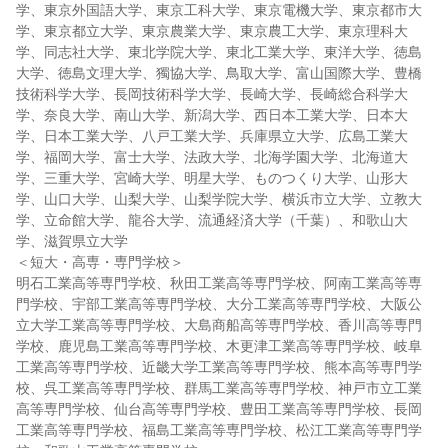
学、東京外国語大学、東京工科大学、東京電機大学、東京都市大
学、東京都立大学、東京農業大学、東京農工大学、東京理科大
学、同志社大学、東北学院大学、東北工業大学、東洋大学、徳島
大学、徳島文理大学、獨協大学、鳥取大学、富山国際大学、豊橋
技術科学大学、長岡技術科学大学、長崎大学、長崎総合科学大
学、奈良大学、南山大学、新潟大学、西日本工業大学、日本大
学、日本工業大学、八戸工業大学、兵庫県立大学、広島工業大
学、福岡大学、富士大学、法政大学、北海学園大学、北海道大
学、三重大学、宮崎大学、明星大学、ものつくり大学、山形大
学、山口大学、山梨大学、山梨学院大学、横浜市立大学、立教大
学、立命館大学、龍谷大学、流通経済大学（千葉）、和歌山大
学、滋賀県立大学
＜短大・高専・専門学校＞
明石工業高等専門学校、秋田工業高等専門学校、阿南工業高等専
門学校、宇部工業高等専門学校、大分工業高等専門学校、大阪公
立大学工業高等専門学校、大島商船高等専門学校、香川高等専門
学校、鹿児島工業高等専門学校、木更津工業高等専門学校、岐阜
工業高等専門学校、近畿大学工業高等専門学校、熊本高等専門学
校、呉工業高等専門学校、群馬工業高等専門学校、神戸市立工業
高等専門学校、仙台高等専門学校、豊田工業高等専門学校、長岡
工業高等専門学校、福島工業高等専門学校、松江工業高等専門学