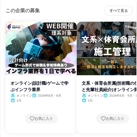
この企業の募集
すべて見る
オンライン|設計職/ゲームで学
文系・体育会所属|技術職の
ぶインフラ業界
と先輩社員紹介|オンライン
オンライン
2026年8月・9月
オンライン
2026年8月・9月・1
月・11月・12月、2027
1日
1日
月・2月
お気に入り
お気に入り