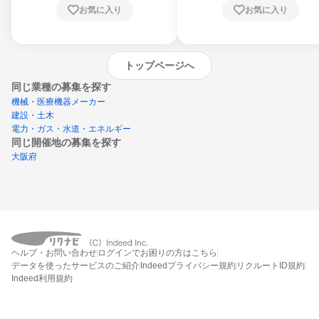
お気に入り
お気に入り
トップページへ
同じ業種の募集を探す
機械・医療機器メーカー
建設・土木
電力・ガス・水道・エネルギー
同じ開催地の募集を探す
大阪府
エントリーするとプログラムの詳細案内を
ヘルプ・お問い合わせ
ログインでお困りの方はこちら
受け取れるようになります
データを使ったサービスのご紹介
Indeedプライバシー規約
リクルートID規約
Indeed利用規約
締切：なし
エントリー画面へ