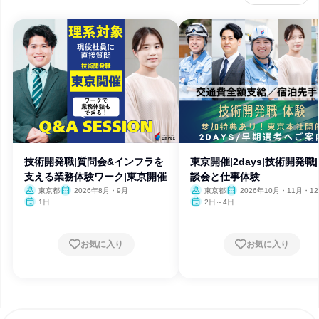
技術開発職|質問会&インフラを
東京開催|2days|技術開発職
支える業務体験ワーク|東京開催
談会と仕事体験
東京都
2026年8月・9月
東京都
2026年10月・11月・1
2027年1月・2月
1日
2日～4日
お気に入り
お気に入り