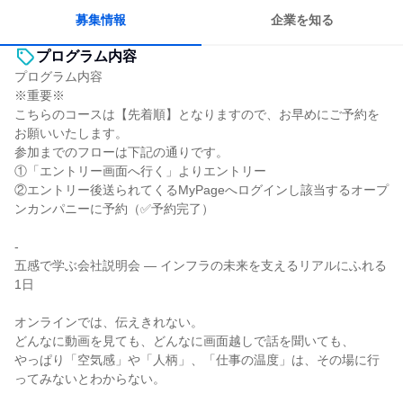
人とたくさん会話する
募集情報
企業を知る
プログラム内容
プログラム内容
※重要※
こちらのコースは【先着順】となりますので、お早めにご予約を
お願いいたします。
参加までのフローは下記の通りです。
①「エントリー画面へ行く」よりエントリー
②エントリー後送られてくるMyPageへログインし該当するオープ
ンカンパニーに予約（✅予約完了）
-
五感で学ぶ会社説明会 ― インフラの未来を支えるリアルにふれる
1日
オンラインでは、伝えきれない。
どんなに動画を見ても、どんなに画面越しで話を聞いても、
やっぱり「空気感」や「人柄」、「仕事の温度」は、その場に行
ってみないとわからない。