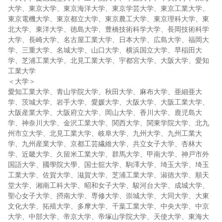
大学、東京大学、東京海洋大学、東京学芸大学、東京工業大学、
東京電機大学、東京都立大学、東京農工大学、東京理科大学、東
北大学、東洋大学、徳島大学、豊橋技術科学大学、長岡技術科学
大学、長崎大学、名古屋工業大学、日本大学、広島大学、福岡大
学、三重大学、名城大学、山口大学、横浜国立大学、早稲田大
学、芝浦工業大学、北見工業大学、宇都宮大学、大阪大学、愛知
工業大学
＜大学＞
愛知工業大学、青山学院大学、秋田大学、麻布大学、亜細亜大
学、茨城大学、岩手大学、愛媛大学、大阪大学、大阪工業大学、
大阪産業大学、大阪府立大学、岡山大学、香川大学、鹿児島大
学、神奈川大学、金沢工業大学、関西大学、関東学院大学、北九
州市立大学、北見工業大学、岐阜大学、九州大学、九州工業大
学、九州産業大学、京都工芸繊維大学、共立女子大学、杏林大
学、近畿大学、久留米工業大学、群馬大学、甲南大学、神戸市外
国語大学、國學院大學、国士舘大学、駒澤大学、埼玉大学、埼玉
工業大学、佐賀大学、滋賀大学、芝浦工業大学、淑徳大学、順天
堂大学、湘南工科大学、昭和女子大学、駿河台大学、成城大学、
聖心女子大学、摂南大学、専修大学、崇城大学、大同大学、大東
文化大学、拓殖大学、多摩大学、千葉工業大学、中央大学、中京
大学、中部大学、帝京大学、帝塚山学院大学、天使大学、東海大