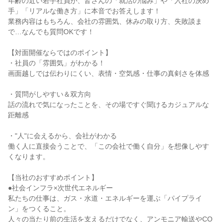
年齢の近い若手社員が、皆さんの「就活の悩み」や「入社の決め
手」「リアルな働き方」に本音でお答えします！
業務内容はもちろん、会社の雰囲気、休みの取り方、失敗談ま
で…なんでも質問OKです！
【対面開催ならではのポイント】
・社員の「雰囲気」がわかる！
画面越しでは伝わりにくい、表情・空気感・仕事の真剣さを体感
・質問がしやすい＆双方向
話の流れで気になったことを、その場ですぐ聞けるカジュアルな
距離感
・"人"に会えるから、会社がわかる
働く人に直接会うことで、「この会社で働く自分」を想像しやす
くなります。
【当社のおすすめポイント】
●社会インフラ×次世代エネルギー
私たちの仕事は、ガス・水道・エネルギーを運ぶ「パイプライ
ン」をつくること。
人々の当たり前の生活を支えるだけでなく、アンモニア輸送やCO