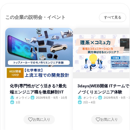
この企業の説明会・イベント
すべて見る
化学|専門性がどう活きる?最先
3days|WEB開催 ITチーム
端エンジニア職を徹底解剖!IT
ノづくりエンジニア体験
オンライン
2026年8月・9月・10月
オンライン
2026年8月・9月・1
月・11月・12月
1日
2日～4日
お気に入り
お気に入り