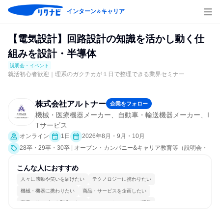
インターン
キャリア
＆
【電気設計】回路設計の知識を活かし動く仕
組みを設計・半導体
説明会・イベント
就活初心者歓迎｜理系のガクチカが１日で整理できる業界セミナー
株式会社アルトナー
企業をフォロー
機械・医療機器メーカー、自動車・輸送機器メーカー、I
Tサービス
オンライン
1日
2026年8月・9月・10月
28卒・29卒・30卒 | オープン・カンパニー&キャリア教育等（説明会・
イベント [職種研究、就活サポート、会社説明会、業界研究]）
こんな人におすすめ
人々に感動や笑いを届けたい
テクノロジーに携わりたい
機械・機器に携わりたい
商品・サービスを企画したい
商品・サービスを製作したい
コミュニケーションが活発
冷静に仕事に取り組む
チームワークを重視
長く同じ会社に居続けられる