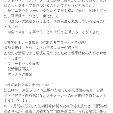
ダクトバリューグループ」など詳細に部署が分かれており、自分
に合ったグループを見つけることができそうだと感じた。
・技術系アウトソーシングという業界を初めて知り、興味を持っ
た。選択肢の一つとして考えたい。
・他企業への派遣を行う上で、研修制度が充実している点も良い
と感じた。
・自分のスキルを高めることの大切さを感じることができた。
✨業界セミナー参加者《特別選考フロー》へご案内✨
参加者後は、自分にあった選考フローが選択可！
あなたが活躍できる環境を見つけるために理系特化の人事がサポ
ートします。
・フィードバック面談
・就活相談面談
・マッチング面談
✨株式会社アルトナーについて
設立60年・東証プライム上場の安定した事業基盤のもと、自動
車・半導体・医療機器など大手メーカーの研究開発プロジェクト
を支えています。
約3ヶ月間の充実した初期研修体制や資格取得支援など、理系学生
の皆さんが一生モノの確実な専門性を身につけられる環境が整っ