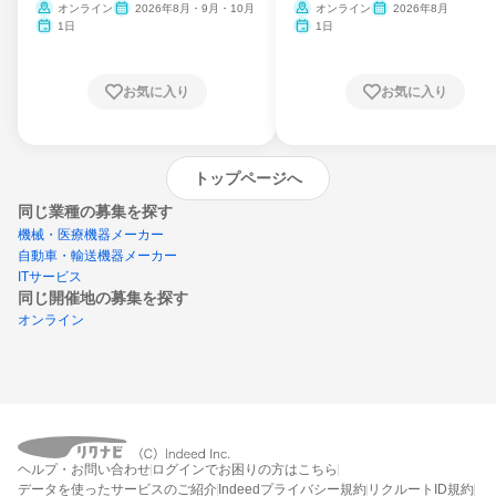
ム
オンライン
2026年8月・9月・10月
オンライン
2026年8月
1日
1日
お気に入り
お気に入り
トップページへ
同じ業種の募集を探す
機械・医療機器メーカー
自動車・輸送機器メーカー
ITサービス
同じ開催地の募集を探す
オンライン
エントリーするとプログラムの詳細案内を
ヘルプ・お問い合わせ
ログインでお困りの方はこちら
受け取れるようになります
データを使ったサービスのご紹介
Indeedプライバシー規約
リクルートID規約