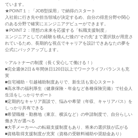
ています。
★POINT１：「JOB型採用」で納得のスタート
入社前に行き先や担当領域が決定するめ、自分の得意分野や関心
のある分野で確実にエンジニアデビューができます。
★POINT２：理想の未来を応援する「転職支援制度」
エンジニアとしての経験を積んだ後の“その先”まで選択肢が用意さ
れているため、長期的な視点でキャリアを設計できあなたの夢を
公式にバックアップします。
✨アルトナーの制度（長く安心して働ける！）
■完全週休2日＆年間休日120日以上でワークライフバランスも充
実
■住宅補助・引越補助制度ありで、新生活も安心スタート
■高水準の福利厚生（健康保険・年金など各種保険完備）で社会人
生活をしっかりサポート
■定期的なキャリア面談で、悩みや希望（年収、キャリアパス）を
しっかり共有できる
■希望職種・勤務地（東京、横浜など）の申請制度で、自分らしい
働き方が選べる
■大手メーカーへの転籍支援制度もあり、将来の選択肢が広がる
■資格取得支援制度が充実（資格の受験料補助や奨励金あり）