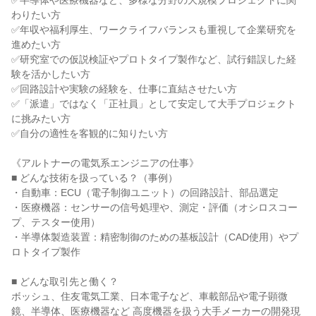
✅半導体や医療機器など、多様な分野の大規模プロジェクトに関
わりたい方
✅年収や福利厚生、ワークライフバランスも重視して企業研究を
進めたい方
✅研究室での仮説検証やプロトタイプ製作など、試行錯誤した経
験を活かしたい方
✅回路設計や実験の経験を、仕事に直結させたい方
✅「派遣」ではなく「正社員」として安定して大手プロジェクト
に挑みたい方
✅自分の適性を客観的に知りたい方
《アルトナーの電気系エンジニアの仕事》
■ どんな技術を扱っている？（事例）
・自動車：ECU（電子制御ユニット）の回路設計、部品選定
・医療機器：センサーの信号処理や、測定・評価（オシロスコー
プ、テスター使用）
・半導体製造装置：精密制御のための基板設計（CAD使用）やプ
ロトタイプ製作
■ どんな取引先と働く？
ボッシュ、住友電気工業、日本電子など、車載部品や電子顕微
鏡、半導体、医療機器など 高度機器を扱う大手メーカーの開発現