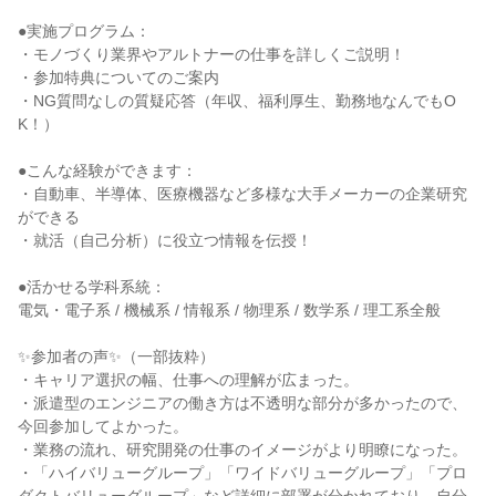
●実施プログラム：
・モノづくり業界やアルトナーの仕事を詳しくご説明！
・参加特典についてのご案内
・NG質問なしの質疑応答（年収、福利厚生、勤務地なんでもO
K！）
●こんな経験ができます：
・自動車、半導体、医療機器など多様な大手メーカーの企業研究
ができる
・就活（自己分析）に役立つ情報を伝授！
●活かせる学科系統：
電気・電子系 / 機械系 / 情報系 / 物理系 / 数学系 / 理工系全般
✨参加者の声✨（一部抜粋）
・キャリア選択の幅、仕事への理解が広まった。
・派遣型のエンジニアの働き方は不透明な部分が多かったので、
今回参加してよかった。
・業務の流れ、研究開発の仕事のイメージがより明瞭になった。
・「ハイバリューグループ」「ワイドバリューグループ」「プロ