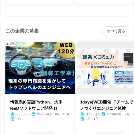
この企業の募集
すべて見る
情報系|C言語Python、大手
3days|WEB開催 ITチーム
R&Dソフトウェア開発 IT
ノづくりエンジニア体験
オンライン
2026年8月・9月・10月
オンライン
2026年8月・9月・1
月・11月・12月
1日
2日～4日