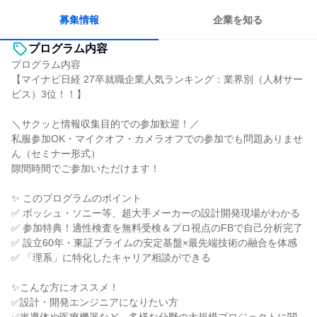
一つの専門分野を極める
募集情報
企業を知る
プログラム内容
プログラム内容
【マイナビ日経 27卒就職企業人気ランキング：業界別（人材サー
ビス）3位！！】
＼サクッと情報収集目的での参加歓迎！／
私服参加OK・マイクオフ・カメラオフでの参加でも問題ありませ
ん（セミナー形式）
隙間時間でご参加いただけます！
✨ このプログラムのポイント
✅ ボッシュ・ソニー等、超大手メーカーの設計開発現場がわかる
✅ 参加特典！適性検査を無料受検＆プロ視点のFBで自己分析完了
✅ 設立60年・東証プライムの安定基盤×最先端技術の融合を体感
✅ 「理系」に特化したキャリア相談ができる
✨こんな方にオススメ！
✅設計・開発エンジニアになりたい方