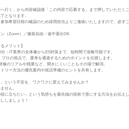
面へ行く」から内容確認後「この内容で応募する」まで押していただく
完了となります。
、参加希望日程の確認のため採用担当よりご連絡いたしますので、必ず
ン（Zoom）／服装自由・途中退出OK
するメリット】
0分：IT業界の全体像からES対策まで、短時間で攻略可能です。
：プロの視点で、選考を通過するためのポイントを伝授します。
：研修のリアルや残業など、聞きにくいこともその場で解消。
ントリー方法の優先案内や就活準備のヒントを共有します。
う」という不安を、ワクワクに変えてみませんか？
いません。
の役に立ちたい」という気持ちを最先端の技術で形にする方法をお伝え
話ししましょう！