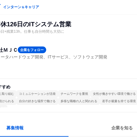
インターン
キャリア
＆
休126日のITシステム営業
6日×残業13h。仕事も自分時間も大切に
社ＭＪＣ
企業をフォロー
ータハードウェア開発、ITサービス、ソフトウェア開発
すすめ
に取り組む
コミュニケーションが活発
チームワークを重視
女性が働きやすい環境で働ける
続けられる
自分の好きな場所で働ける
多様な職種の人と関われる
若手が裁量を持てる環境
する
募集情報
企業を知る