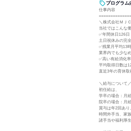
プログラム
仕事内容
=============
＼株式会社ＭＪ
当社ではこんな
✅年間休日126日
土日祝休みの完
✅残業月平均13
業界内でも少な
✅高い有給消化率
平均取得日数は1
直近3年の育休取
＼給与について
初任給は、
学卒の場合：月給2
院卒の場合：月給2
賞与は年2回あり
時間外手当、家
諸手当や福利厚