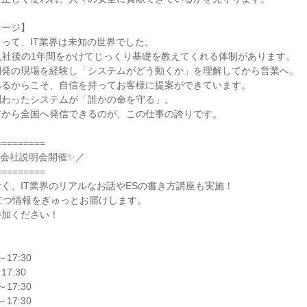
セージ】
って、IT業界は未知の世界でした。
入社後の1年間をかけてじっくり基礎を教えてくれる体制があります。
開発の現場を経験し「システムがどう動くか」を理解してから営業へ。
あるからこそ、自信を持ってお客様に提案ができています。
関わったシステムが「誰かの命を守る」。
方から全国へ発信できるのが、この仕事の誇りです。
=========
！会社説明会開催✨／
=========
く、IT業界のリアルなお話やESの書き方講座も実施！
立つ情報をぎゅっとお届けします。
参加ください！
～17:30
17:30
～17:30
～17:30