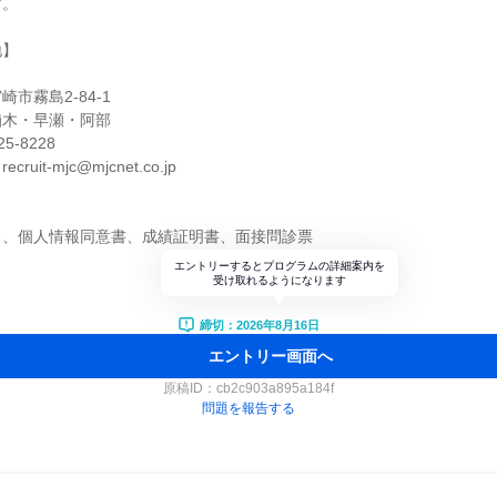
す。
地】
市霧島2-84-1
楢木・早瀬・阿部
5-8228
it-mjc@mjcnet.co.jp
ト、個人情報同意書、成績証明書、面接問診票
エントリーするとプログラムの詳細案内を
受け取れるようになります
締切：2026年8月16日
エントリー画面へ
原稿ID：
cb2c903a895a184f
問題を報告する