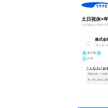
土日祝休×年
土日祝休み×年休12
株式会
コンピュ
東京都
27卒
こんな人にお
情熱を持って仕事
長く同じ会社に居
人とたくさん会話