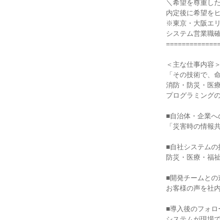
＼希望を尊重し
内定後に希望を
※東京・大阪エ
システム営業職
=============
＜主な仕事内容
「その技術で、
消防・防災・医
プログラミング
■自治体・企業へ
「災害時の情報
■自社システムの
防災・医療・福
■開発チームとの
お客様の声を社
■導入後のフォロ
システムが現場