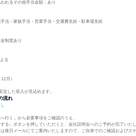
払われるその他手当金額：あり
職手当・家族手当・営業手当・交通費支給・駐車場支給
】
奨金制度あり
による
12月）
安定した収入が見込めます。
の流れ
なし
⾯へ⾏く」から必要事項をご確認のうえ、
募する」ボタンを押していただくと、会社説明会へのご予約が完了いた
ては後日メールにてご案内いたしますので、ご自身でのご確認およびス