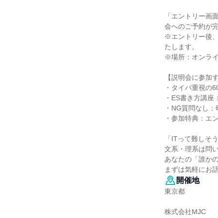
「エントリー画
会へのご予約が
※エントリー後
たします。
※場所：オンライ
【説明会に参加
・タイパ重視の6
・ES書き方講座
・NG質問なし
・参加特典：エ
「ITって難しそ
文系・理系は問
あなたの「誰か
まずは気軽にお
開催地
東京都
株式会社MJC