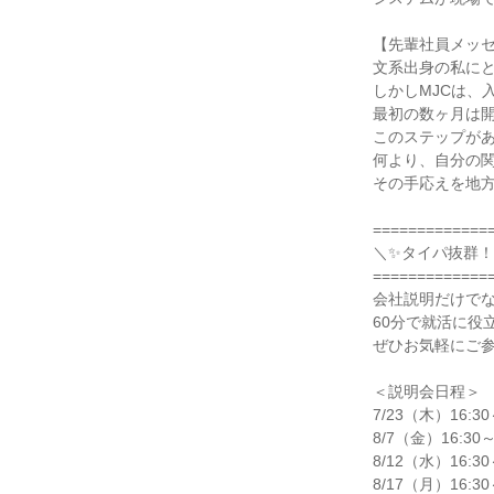
【先輩社員メッ
文系出身の私にと
しかしMJCは、
最初の数ヶ月は
このステップが
何より、自分の
その手応えを地
=============
＼✨タイパ抜群
=============
会社説明だけでな
60分で就活に役
ぜひお気軽にご
＜説明会日程＞
7/23（木）16:30
8/7（金）16:30～
8/12（水）16:30
8/17（月）16:30