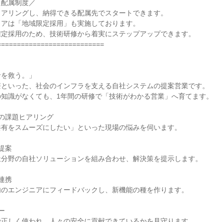
た配属制度／
ヒアリングし、納得できる配属先でスタートできます。
リアは「地域限定採用」も実施しております。
確定採用のため、技術研修から着実にステップアップできます。
===========================
＞
命を救う。」
療といった、社会のインフラを支える自社システムの提案営業です。
の知識がなくても、1年間の研修で「技術がわかる営業」へ育てます。
の課題ヒアリング
共有をスムーズにしたい」といった現場の悩みを伺います。
提案
祉分野の自社ソリューションを組み合わせ、解決策を提示します。
連携
内のエンジニアにフィードバックし、新機能の種を作ります。
ー
で正しく使われ、人々の安全に貢献できているかを見守ります。