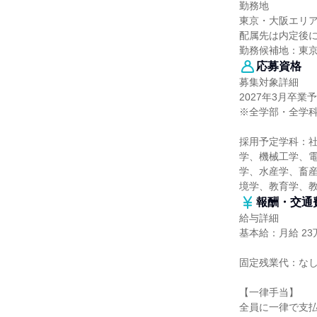
勤務地
東京・大阪エリ
配属先は内定後
勤務候補地：東
応募資格
募集対象詳細
2027年3月卒業
※全学部・全学
採用予定学科：
学、機械工学、
学、水産学、畜産
境学、教育学、
報酬・交通
給与詳細
基本給：月給 23万
固定残業代：な
【一律手当】
全員に一律で支