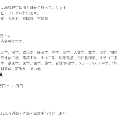
アは地域限定採用も併せて行っております。
にヒアリングを行います。
京都、大阪府、福岡県、宮崎県
予定の方
科応募可能です。
社会学、法学、政治学、経済学、商学、語学、人文学、数学、化学、物
電気通信工学、建築工学、土木工学、応用化学、応用物理学、原子力工
学、獣医学、医学、歯学、薬学、看護/保健学、スポーツ/人間科学、情
教員養成、家政学、その他
費
円 〜 26万円
し
払われる通勤・皆勤・家族手当金額：あり