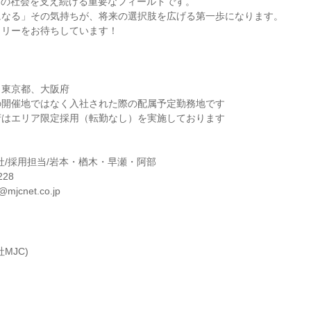
らの社会を支え続ける重要なフィールドです。
になる」その気持ちが、将来の選択肢を広げる第一歩になります。
トリーをお待ちしています！
、東京都、大阪府
の開催地ではなく入社された際の配属予定勤務地です
府はエリア限定採用（転勤なし）を実施しております
＞
本社/採用担当/岩本・楢木・早瀬・阿部
228
@mjcnet.co.jp
MJC)