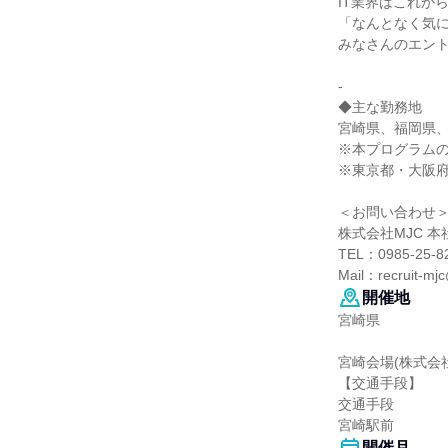
IT業界はこれか
「なんとなく気
みなさんのエン
-
◆主な勤務地
宮崎県、福岡県
※本プログラム
※東京都・大阪
＜お問い合わせ
株式会社MJC 
TEL：0985-25-8
Mail：recruit-mjc
開催地
宮崎県
宮崎会場(株式会社
【交通手段】
交通手段
宮崎駅前
開催月