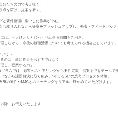
自分たちの力で考え抜く」
視点を広げ、提案を磨く」
ングと要件整理に集中した作業が中心。
視点も取り入れながら提案をブラッシュアップし、発表・フィードバック
後には、一人ひとりとじっくり話せる時間をご用意。
整理しながら、今後の就職活動についても考えられる機会としています
ついて～
れるのは、単に答えを出す力ではなく、
整理し、提案する力」。
Sプログラムでは、顧客へのヒアリングから要件定義、提案までをチームで
げながら課題解決に取り組み、"考えるSE"の思考プロセスを体験。
自身の適性やMJCとのマッチングをリアルに確かめていただけます。
定以降、お伝えいたします。