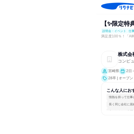
【✨限定特典
説明会・イベント
仕
満足度100％！「AI
株式会
コンピュ
宮崎県
2日
28卒 | オ
会、業界研究]
こんな人にお
情熱を持って仕事
長く同じ会社に居
人とたくさん会話