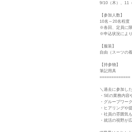
9/10（木）、11（
【参加人数】
10名～20名程度
※各回、定員に
※申込状況によ
【服装】
自由（スーツの
【持参物】
筆記用具
=============
＼過去に参加し
・SEの業務内容
・グループワーク
・ヒアリングや
・社員の雰囲気
・就活の視野が