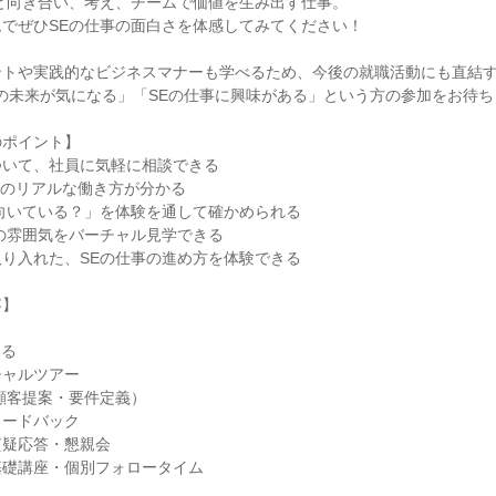
と向き合い、考え、チームで価値を生み出す仕事。
でぜひSEの仕事の面白さを体感してみてください！
ントや実践的なビジネスマナーも学べるため、今後の就職活動にも直結
企業の未来が気になる」「SEの仕事に興味がある」という方の参加をお待
のポイント】
ついて、社員に気軽に相談できる
企業のリアルな働き方が分かる
向いている？」を体験を通して確かめられる
の雰囲気をバーチャル見学できる
り入れた、SEの仕事の進め方を体験できる
容】
知る
チャルツアー
顧客提案・要件定義）
ィードバック
質疑応答・懇親会
基礎講座・個別フォロータイム