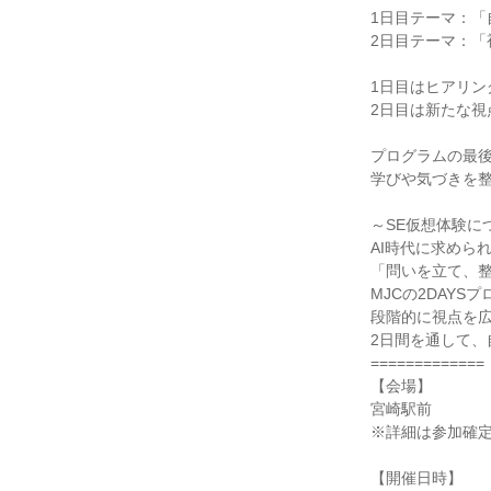
1日目テーマ：「
2日目テーマ：「
1日目はヒアリ
2日目は新たな
プログラムの最
学びや気づきを
～SE仮想体験に
AI時代に求めら
「問いを立て、
MJCの2DAY
段階的に視点を広
2日間を通して、
=============
【会場】
宮崎駅前
※詳細は参加確
【開催日時】