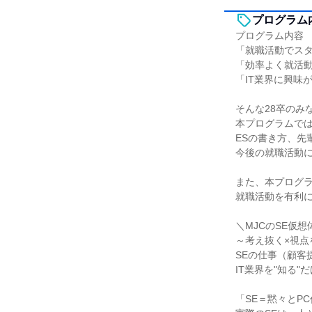
プログラム
プログラム内容
「就職活動でス
「効率よく就活
「IT業界に興味
そんな28卒のみ
本プログラムでは
ESの書き方、先
今後の就職活動
また、本プログ
就職活動を有利
＼MJCのSE仮
～考え抜く×視点
SEの仕事（顧客
IT業界を"知る
「SE＝黙々とP