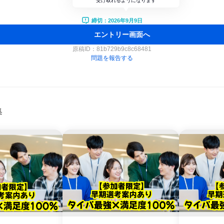
受け取れるようになります
締切：2026年9月9日
エントリー画面へ
原稿ID：
81b729b9c8c68481
問題を報告する
集