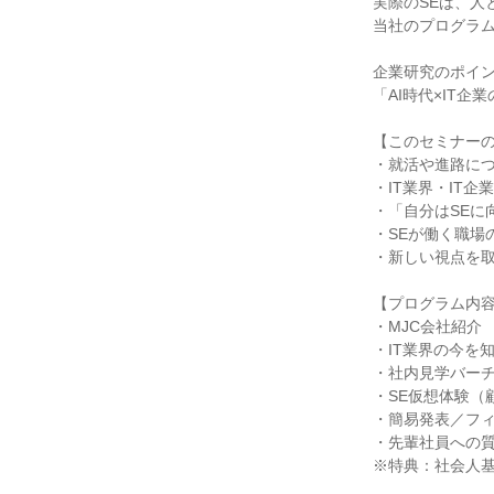
実際のSEは、人
当社のプログラム
企業研究のポイ
「AI時代×IT
【このセミナー
・就活や進路に
・IT業界・IT
・「自分はSEに
・SEが働く職場
・新しい視点を取
【プログラム内
・MJC会社紹介
・IT業界の今を
・社内見学バー
・SE仮想体験（
・簡易発表／フ
・先輩社員への
※特典：社会人