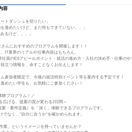
内容
タートダッシュを切りたい」
動を進めたいけど、まだ何もできていない、、」
があるけど、、、」
なさんにおすすめのプログラムを開催します！！
、IT業界のリアルや仕事内容はもちろん、
輩社員のESアピールポイント・就活の進め方・入社の決め手・仕事のや
に役立つ情報を、余すことなくお伝えします！
ラム参加者限定で、今後の就活特別イベント等を案内する予定です！
に進めたい学生も、お気軽にご参加ください！
想体験プログラム！／
を広げる、提案の質が変わる2日間～
提案・要件定義）を「深く」体験できるプログラムです。
"だけでなく、"自分に合うか"を確かめられます。
C作業」というイメージを持っていませんか？