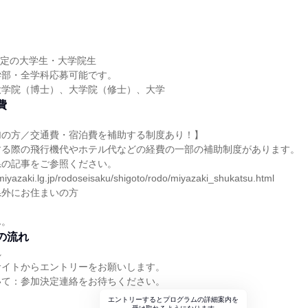
業予定の大学生・大学院生
学部・全学科応募可能です。
大学院（博士）、大学院（修士）、大学
費
加の方／交通費・宿泊費を補助する制度あり！】
する際の飛行機代やホテル代などの経費の一部の補助制度があります。
県の記事をご参照ください。
miyazaki.lg.jp/rodoseisaku/shigoto/rodo/miyazaki_shukatsu.html
県外にお住まいの方
ん。
の流れ
れ
サイトからエントリーをお願いします。
いて：参加決定連絡をお待ちください。
エントリーするとプログラムの詳細案内を