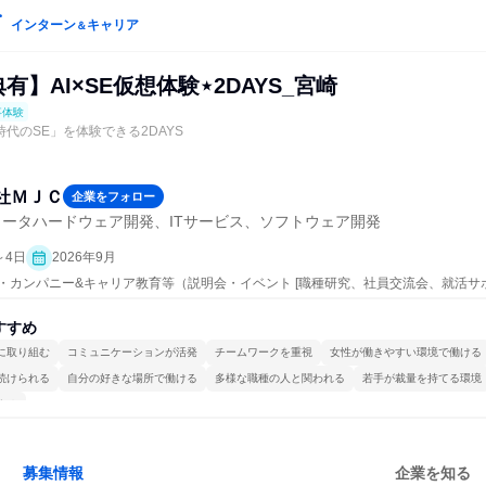
インターン
キャリア
＆
有】AI×SE仮想体験⋆2DAYS_宮崎
事体験
時代のSE」を体験できる2DAYS
社ＭＪＣ
企業をフォロー
ータハードウェア開発、ITサービス、ソフトウェア開発
～4日
2026年9月
ープン・カンパニー&キャリア教育等（説明会・イベント [職種研究、社員交流会、就活
、仕事体験）
すすめ
に取り組む
コミュニケーションが活発
チームワークを重視
女性が働きやすい環境で働ける
続けられる
自分の好きな場所で働ける
多様な職種の人と関われる
若手が裁量を持てる環境
する
募集情報
企業を知る