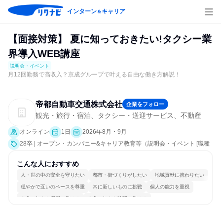
インターン
キャリア
＆
【面接対策】 夏に知っておきたい!タクシー業
界導入WEB講座
説明会・イベント
月12回勤務で高収入？京成グループで叶える自由な働き方解説！
帝都自動車交通株式会社
企業をフォロー
観光・旅行・宿泊、タクシー・送迎サービス、不動産
オンライン
1日
2026年8月・9月
28卒 | オープン・カンパニー&キャリア教育等（説明会・イベント [職種
研究、就活サポート、会社説明会、業界研究]）
こんな人におすすめ
人・世の中の安全を守りたい
都市・街づくりがしたい
地域貢献に携わりたい
穏やかで互いのペースを尊重
常に新しいものに挑戦
個人の能力を重視
自分の好きな場所で働ける
自分の好きな時間で働ける
多様な職種の人と関われる
目標に追われず働ける