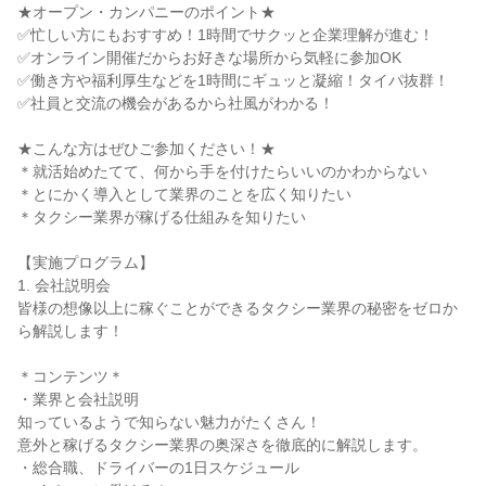
★オープン・カンパニーのポイント★
✅忙しい方にもおすすめ！1時間でサクッと企業理解が進む！
✅オンライン開催だからお好きな場所から気軽に参加OK
✅働き方や福利厚生などを1時間にギュッと凝縮！タイパ抜群！
✅社員と交流の機会があるから社風がわかる！
★こんな方はぜひご参加ください！★
＊就活始めたてて、何から手を付けたらいいのかわからない
＊とにかく導入として業界のことを広く知りたい
＊タクシー業界が稼げる仕組みを知りたい
【実施プログラム】
1. 会社説明会
皆様の想像以上に稼ぐことができるタクシー業界の秘密をゼロか
ら解説します！
＊コンテンツ＊
・業界と会社説明
知っているようで知らない魅力がたくさん！
意外と稼げるタクシー業界の奥深さを徹底的に解説します。
・総合職、ドライバーの1日スケジュール