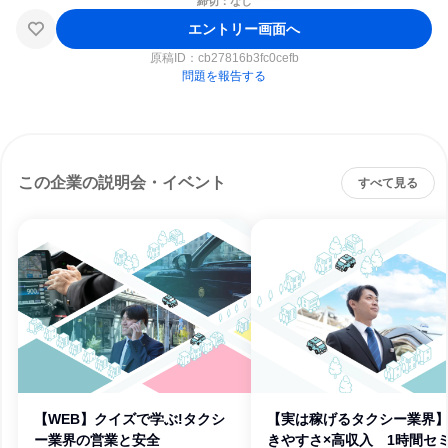
締切：なし
エントリー画面へ
原稿ID：
cb27816b3fc0cefb
問題を報告する
この企業の説明会・イベント
すべて見る
【WEB】クイズで学ぶ!タクシ
【実は稼げるタクシー業界
ー業界の営業と安全
きやすさ×高収入 1時間セ