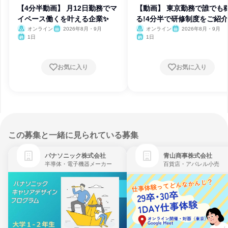
【4分半動画】 月12日勤務でマ
【動画】 東京勤務で誰でも
イペース働くを叶える企業✨
る!4分半で研修制度をご紹介
オンライン
2026年8月・9月
オンライン
2026年8月・9月
1日
1日
お気に入り
お気に入り
この募集と一緒に見られている募集
パナソニック株式会社
青山商事株式会社
半導体・電子機器メーカー
百貨店・アパレル小売