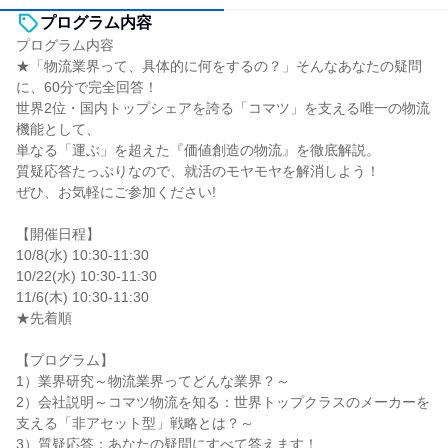
プログラム内容
プログラム内容
★「物流業界って、具体的に何をするの？」そんなあなたの疑問
に、60分で完全回答！
世界2位・国内トップシェアを誇る「コマツ」を支える唯一の物流
機能として、
単なる「運ぶ」を超えた『価値創造の物流』を徹底解説。
質疑応答たっぷりなので、就活のモヤモヤを解消しよう！
ぜひ、お気軽にご参加ください!
【開催日程】
10/8(水) 10:30-11:30
10/22(水) 10:30-11:30
11/6(木) 10:30-11:30
★先着順
【プログラム】
1）業界研究～物流業界ってどんな業界？～
2）会社説明～コマツ物流を知る：世界トップクラスのメーカーを
支える「非アセット型」戦略とは？～
3）質疑応答：あなたの疑問にすべて答えます！