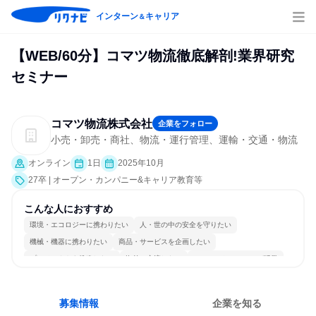
インターン
キャリア
＆
【WEB/60分】コマツ物流徹底解剖!業界研究
セミナー
コマツ物流株式会社
企業をフォロー
小売・卸売・商社、物流・運行管理、運輸・交通・物流
オンライン
1日
2025年10月
27卒 | オープン・カンパニー&キャリア教育等
こんな人におすすめ
環境・エコロジーに携わりたい
人・世の中の安全を守りたい
機械・機器に携わりたい
商品・サービスを企画したい
プロジェクトを推進したい
海外と交流したい
コミュニケーションが活発
女性が働きやすい環境で働ける
長く同じ会社に居続けられる
日常的に外国語を使用する
募集情報
企業を知る