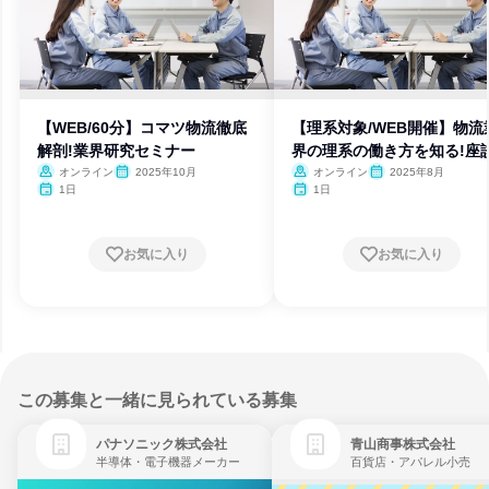
【WEB/60分】コマツ物流徹底
【理系対象/WEB開催】物流
解剖!業界研究セミナー
界の理系の働き方を知る!座
オンライン
2025年10月
オンライン
2025年8月
1日
1日
お気に入り
お気に入り
この募集と一緒に見られている募集
パナソニック株式会社
青山商事株式会社
半導体・電子機器メーカー
百貨店・アパレル小売