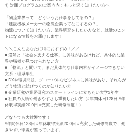
4) 対面プログラムのご案内内：もっと深く知りたい方へ
「物流業界って、どういうお仕事をしてるの？」
「建設機械メーカーの物流企業ってなにするの？」
物流について知りたい方、業界研究をしたい方など、就活のヒン
トになる情報をお届けします！
＼＼こんなあなたに特におすすめ！／／
■ 漠然と「社会を支える仕事」に興味があるけれど、具体的な業
界や職種が見つけられない方
■ 「物流」と聞いて、まだ具体的な仕事内容がイメージできない
文系・理系学生
■ DXや環境問題、グローバルなビジネスに興味があり、それらが
どう物流と結びつくのか知りたい方
■ 企業研究や業界研究のスタートラインに立ちたい大学3年生
■ 社員の人柄や働きやすさも重視したい方（#年間休日128日 #年
休取得実績20.0日 #充実した研修制度！）
どなたでも大歓迎です！
#年間休日128日 #年休取得実績20.0日 #充実した研修制度で、働
きやすい環境が整っています。