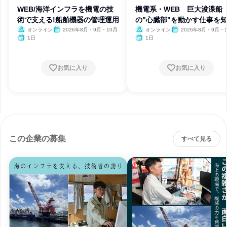
WEB/海洋インフラを機電の技
機電系・WEB 巨大浚渫船
術で支える!船舶機器の管理運用
の"心臓部"を動かす仕事を
う!
オンライン
2026年8月・9月・10月
オンライン
2026年8月・9月・
1日
1日
お気に入り
お気に入り
この企業の募集
すべて見る