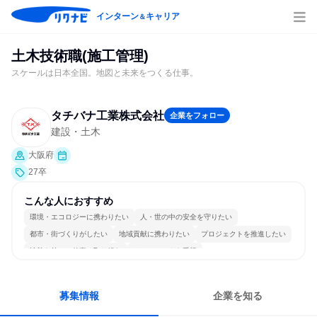
インターン
キャリア
＆
土木技術職(施工管理)
スケールは日本全国。地図と未来をつくる仕事。
タチバナ工業株式会社
企業をフォロー
建設・土木
大阪府
27卒
こんな人におすすめ
環境・エコロジーに携わりたい
人・世の中の安全を守りたい
都市・街づくりがしたい
地域貢献に携わりたい
プロジェクトを推進したい
情熱を持って仕事に取り組む
チームワークを重視
長く同じ会社に居続けられる
一つの専門分野を極める
募集情報
企業を知る