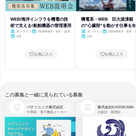
WEB/海洋インフラを機電の技
機電系・WEB 巨大浚渫船
術で支える!船舶機器の管理運用
の"心臓部"を動かす仕事を
う!
オンライン
2026年8月・9月・10月
オンライン
2026年8月・9月・
1日
1日
お気に入り
お気に入り
この募集と一緒に見られている募集
パナソニック株式会社
株式会社KADOKAWA
半導体・電子機器メーカー
出版社・新聞社