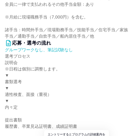
全員に一律で支払われるその他手当金額：あり
※月給に現場職務手当（7,000円）を含む。
諸手当：時間外手当／現場勤務手当／技能手当／住宅手当／家族
手当／通勤手当／自炊手当／船内居住手当／他
応募・選考の流れ
グループワークなし、筆記試験なし
選考プロセス
説明会
※日程は個別に調整します。
▼
書類選考
▼
適性検査、面接（重視）
▼
内々定
提出書類
履歴書、卒業見込証明書、成績証明書
エントリーするとプログラムの詳細案内を