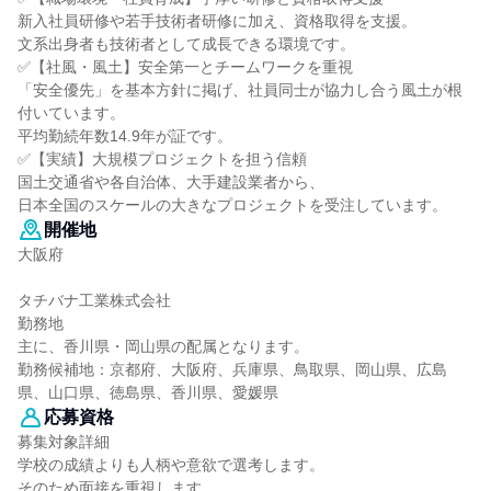
新入社員研修や若手技術者研修に加え、資格取得を支援。
文系出身者も技術者として成長できる環境です。
✅【社風・風土】安全第一とチームワークを重視
「安全優先」を基本方針に掲げ、社員同士が協力し合う風土が根
付いています。
平均勤続年数14.9年が証です。
✅【実績】大規模プロジェクトを担う信頼
国土交通省や各自治体、大手建設業者から、
日本全国のスケールの大きなプロジェクトを受注しています。
開催地
大阪府
タチバナ工業株式会社
勤務地
主に、香川県・岡山県の配属となります。
勤務候補地：京都府、大阪府、兵庫県、鳥取県、岡山県、広島
県、山口県、徳島県、香川県、愛媛県
応募資格
募集対象詳細
学校の成績よりも人柄や意欲で選考します。
そのため面接を重視します。