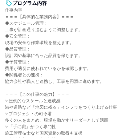
プログラム内容
仕事内容
＝＝＝【具体的な業務内容】＝＝＝
◆スケジュール管理：
工事が計画通り進むように調整します。
◆安全管理：
現場の安全な作業環境を整えます。
◆品質管理：
設計図や基準に合った品質を保ちます。
◆予算管理：
費用が適切に使われているかを確認します。
◆関係者との連携：
協力会社や職人と連携し、工事を円滑に進めます。
＝＝＝【この仕事の魅力】＝＝＝
✨圧倒的なスケールと達成感
港や道路など「地図に残る」インフラをつくり上げる仕事
✨プロジェクトの司令塔
多くの人をまとめ、現場を動かすリーダーとして活躍
✨「手に職」がつく専門性
施工管理技士など国家資格の取得も支援