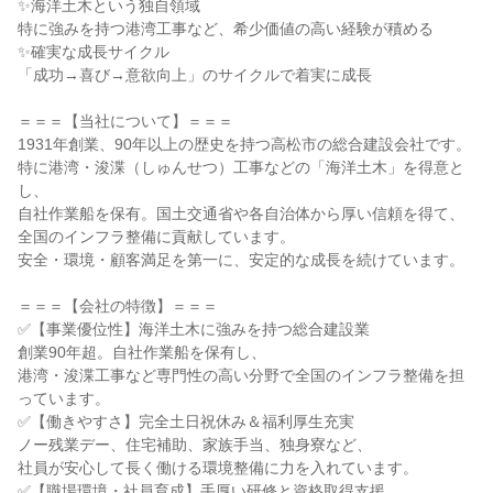
✨海洋土木という独自領域
特に強みを持つ港湾工事など、希少価値の高い経験が積める
✨確実な成長サイクル
「成功→喜び→意欲向上」のサイクルで着実に成長
＝＝＝【当社について】＝＝＝
1931年創業、90年以上の歴史を持つ高松市の総合建設会社です。
特に港湾・浚渫（しゅんせつ）工事などの「海洋土木」を得意と
し、
自社作業船を保有。国土交通省や各自治体から厚い信頼を得て、
全国のインフラ整備に貢献しています。
安全・環境・顧客満足を第一に、安定的な成長を続けています。
＝＝＝【会社の特徴】＝＝＝
✅【事業優位性】海洋土木に強みを持つ総合建設業
創業90年超。自社作業船を保有し、
港湾・浚渫工事など専門性の高い分野で全国のインフラ整備を担
っています。
✅【働きやすさ】完全土日祝休み＆福利厚生充実
ノー残業デー、住宅補助、家族手当、独身寮など、
社員が安心して長く働ける環境整備に力を入れています。
✅【職場環境・社員育成】手厚い研修と資格取得支援