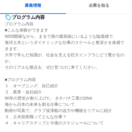
募集情報
企業を知る
プログラム内容
プログラム内容
■こんな体験ができます
WEB開催ながら、まるで港の最前線にいるような臨場感で、
海洋土木というダイナミックな仕事のスケールと奥深さを体感で
きます。
大学で学んだ知識が、社会を支える巨大インフラにどう繋がるの
か。
そのリアルな接点を、ぜひ見つけに来てください。
■プログラム内容
１．オープニング、自己紹介
２．業界・会社紹介
90年の歴史が創り上げた、タチバナ工業のDNA
海から日本の未来を創る仕事について
動画や写真で、グラブ浚渫船の迫力や機能をリアルに紹介
３．土木技術職ってどんな仕事？
４．キャリアステップと今後のスケジュールについて