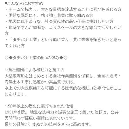
■こんな人におすすめ
・チームで協力し、大きな目標を達成することに喜びを感じる方
・困難な課題にも、粘り強く着実に取り組める方
・地図に残るような、社会貢献性の高い仕事に挑戦したい方
・建築で学んだ知識を、よりスケールの大きな舞台で活かしたい
方
・「タチバナ工業」という船に乗り、共に未来を拓きたいと思っ
てくれた方
◇◆タチバナ工業の5つの強み◆◇
✨自社船団による機動力と施工力
大型浚渫船をはじめとする自社作業船団を保有し、全国の港湾・
海洋土木工事に迅速かつ高品質で対応。
水上での大規模施工を可能にする圧倒的な機動力と専門性がここ
にあります。
✨90年以上の歴史に裏打ちされた信頼
1931年創業。地道な技術力と誠実な施工で築いた信頼は、公共・
民間問わず幅広い実績に表れています。
長年の経験が、あなたの技術をさらに高めます。