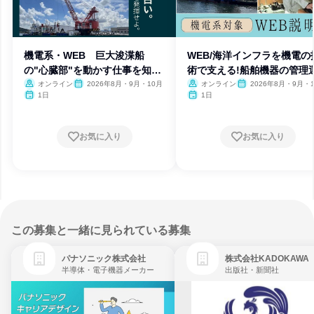
機電系・WEB 巨大浚渫船
WEB/海洋インフラを機電の
の"心臓部"を動かす仕事を知ろ
術で支える!船舶機器の管理
う!
オンライン
2026年8月・9月・10月
オンライン
2026年8月・9月・
1日
1日
お気に入り
お気に入り
この募集と一緒に見られている募集
パナソニック株式会社
株式会社KADOKAWA
半導体・電子機器メーカー
出版社・新聞社