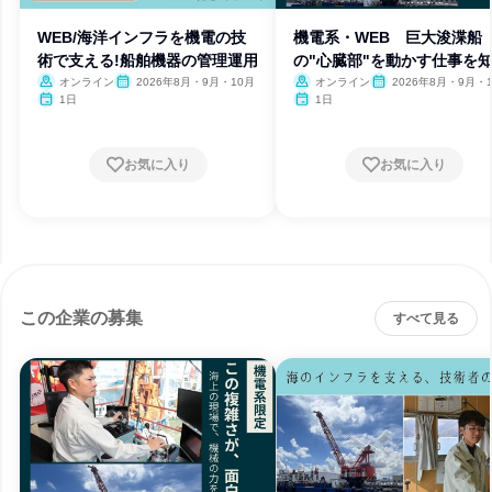
WEB/海洋インフラを機電の技
機電系・WEB 巨大浚渫船
術で支える!船舶機器の管理運用
の"心臓部"を動かす仕事を
う!
オンライン
2026年8月・9月・10月
オンライン
2026年8月・9月・
1日
1日
お気に入り
お気に入り
この企業の募集
すべて見る