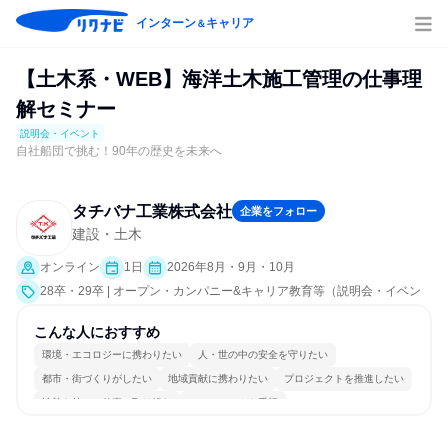
インターン
キャリア
＆
【土木系・WEB】海洋土木施工管理の仕事理
解セミナー
説明会・イベント
自社船団で挑む！90年の歴史を未来へ
タチバナ工業株式会社
企業をフォロー
建設・土木
オンライン
1日
2026年8月・9月・10月
28卒・29卒 | オープン・カンパニー&キャリア教育等（説明会・イベン
ト [職種研究、就活サポート、会社説明会、業界研究]）
こんな人におすすめ
環境・エコロジーに携わりたい
人・世の中の安全を守りたい
都市・街づくりがしたい
地域貢献に携わりたい
プロジェクトを推進したい
情熱を持って仕事に取り組む
チームワークを重視
長く同じ会社に居続けられる
一つの専門分野を極める