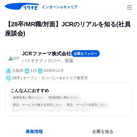
インターン
キャリア
＆
【28卒/MR職/対面】JCRのリアルを知る(社員
座談会)
JCRファーマ株式会社
企業をフォロー
バイオテクノロジー、製薬
大阪府
1日
2026年11月
28卒 | オープン・カンパニー&キャリア教育等
こんな人におすすめ
健康促進に携わりたい
地域貢献に携わりたい
商品・サービスの魅力を表現したい
商品・サービスを販売したい
分析・リサーチしたい
情熱を持って仕事に取り組む
コミュニケーションが活発
明確な目標を追いかける
若手が裁量を持てる環境
人とたくさん会話する
募集情報
企業を知る