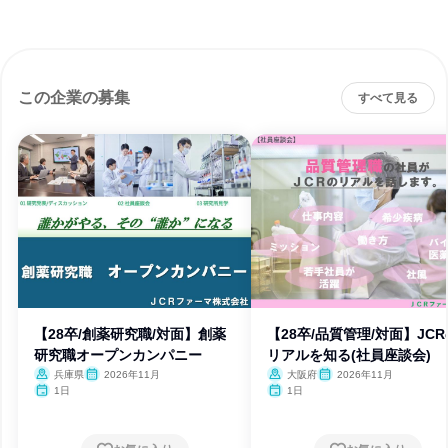
この企業の募集
すべて見る
【28卒/創薬研究職/対面】創薬
【28卒/品質管理/対面】JCR
研究職オープンカンパニー
リアルを知る(社員座談会)
兵庫県
2026年11月
大阪府
2026年11月
1日
1日