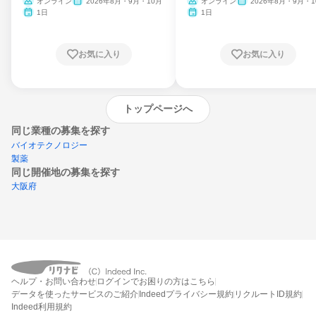
ム
オンライン
2026年8月・9月・10月
オンライン
2026年8月・9月・1
月・11月・12月
1日
1日
お気に入り
お気に入り
トップページへ
同じ業種の募集を探す
バイオテクノロジー
製薬
同じ開催地の募集を探す
大阪府
エントリーするとプログラムの詳細案内を
ヘルプ・お問い合わせ
ログインでお困りの方はこちら
受け取れるようになります
データを使ったサービスのご紹介
Indeedプライバシー規約
リクルートID規約
Indeed利用規約
締切：なし