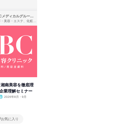
SBCメディカルグループ株式会社
株式会社バンダイ
理容・美容・エステ、化粧品・理美容用品小売、医療・病院
アパレル・繊維・スポーツメーカー、製造・メーカー、ゲーム制作・販売
卒】湘南美容を徹底理
人事の心を動かす「自己表現」
「洋服の
付企業理解セミナー
の極意/選考官の本音を動画で公
分の強み
開
2026年8月・9月
オンライン
2026年8月・9月・10
オンラ
月・11月・12月
1日
1日
お気に入り
お気に入り