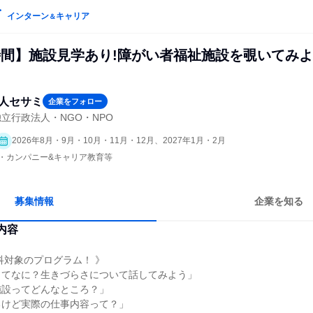
インターン
キャリア
＆
時間】施設見学あり!障がい者福祉施設を覗いてみ
法人セサミ
企業をフォロー
立行政法人・NGO・NPO
2026年8月・9月・10月・11月・12月、2027年1月・2月
プン・カンパニー&キャリア教育等
募集情報
企業を知る
内容
科対象のプログラム！ 》
ってなに？生きづらさについて話してみよう」
施設ってどんなところ？」
るけど実際の仕事内容って？」