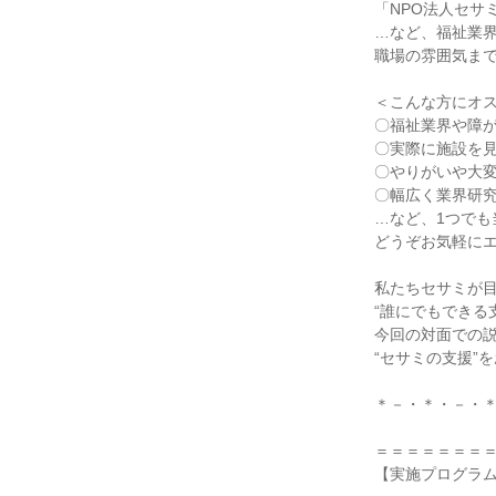
「NPO法人セサ
…など、福祉業
職場の雰囲気ま
＜こんな方にオ
〇福祉業界や障
〇実際に施設を
〇やりがいや大
〇幅広く業界研
…など、1つでも
どうぞお気軽に
私たちセサミが
“誰にでもできる
今回の対面での
“セサミの支援”
＊－・＊・－・
＝＝＝＝＝＝＝
【実施プログラ