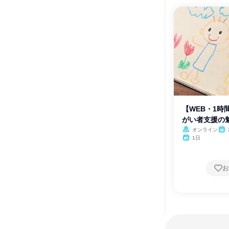
【WEB・1時
がい者支援の
オンライン
月・
1日
月・
お