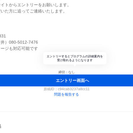
サイトからエントリーをお願いします。
だいた方に追ってご連絡いたします。
】
331
080-5012-7476
セージも対応可能です
エントリーするとプログラムの詳細案内を
受け取れるようになります
締切：なし
エントリー画面へ
原稿ID：
c94cab3237a8cc11
問題を報告する
集