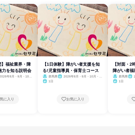
間】福祉業界・障
【1日体験】障がい者支援を知
【対面・2
魅力を知る説明会
る!児童指導員・保育士コース
障がい者福
う
2026年8月・9月・10
群馬県
2026年8月・9月・10月・11
群馬県
11月・12月、2027年1
月・12月、2027年1月・2月
月・1
1日
1日
2月
気に入り
お気に入り