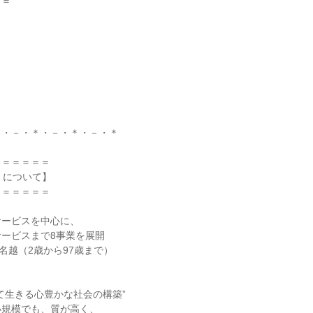
＝＝
＊・－・＊・－・＊・－・＊
＝＝＝＝＝＝
ミについて】
＝＝＝＝＝＝
サービスを中心に、
ービスまで8事業を展開
0名越（2歳から97歳まで）
て生きる心豊かな社会の構築”
小規模でも、質が高く、