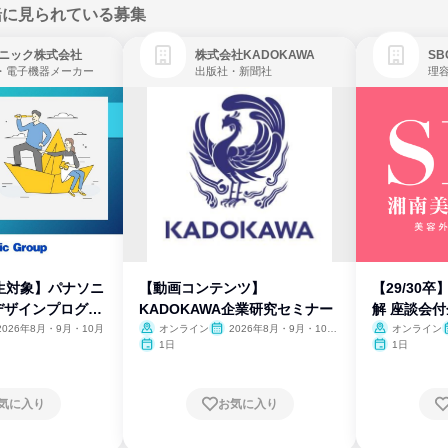
緒に見られている募集
ニック株式会社
株式会社KADOKAWA
・電子機器メーカー
出版社・新聞社
生対象】パナソニ
【動画コンテンツ】
【29/30
デザインプログラ
KADOKAWA企業研究セミナー
解 座談会
2026年8月・9月・10月
オンライン
2026年8月・9月・10
オンライン
月・11月・12月
1日
1日
気に入り
お気に入り