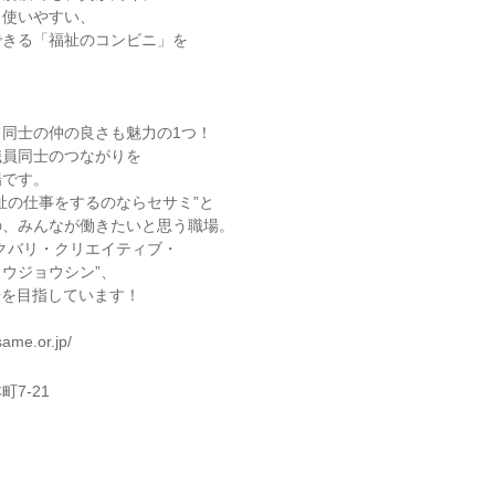
、使いやすい、
できる「福祉のコンビニ」を
同士の仲の良さも魅力の1つ！
職員同士のつながりを
場です。
祉の仕事をするのならセサミ”と
の、みんなが働きたいと思う職場。
クバリ・クリエイティブ・
ウジョウシン”、
職場を目指しています！
ame.or.jp/
7-21