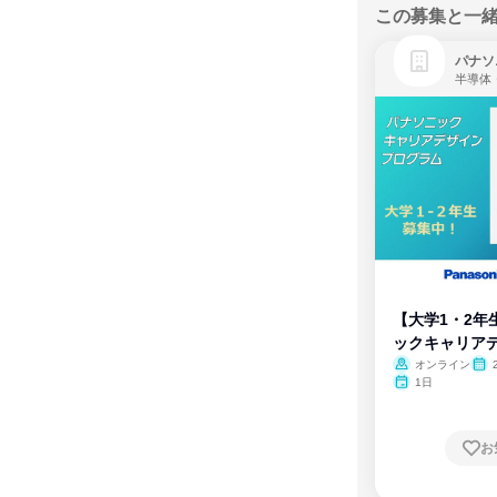
この募集と一
パナソ
半導体
【大学1・2年
ックキャリア
ム
オンライン
1日
お