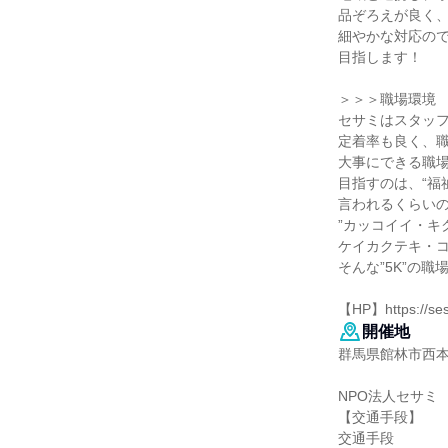
品ぞろえが良く
細やかな対応の
目指します！
＞＞＞職場環境
セサミはスタッフ
定着率も良く、
大事にできる職
目指すのは、“福
言われるくらい
”カッコイイ・キ
ケイカクテキ・コ
そんな”5K”の
【HP】https://ses
開催地
群馬県館林市西本町
NPO法人セサミ
【交通手段】
交通手段