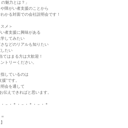
ミの魅力とは？」
界や障がい者支援のことから
でわかる対面での会社説明会です！
ススメ＞
がい者支援に興味がある
見学してみたい
変さなどのリアルも知りたい
究したい
当てはまる方は大歓迎！
エントリーください。
目指しているのは
支援”です。
説明会を通して
をお伝えできればと思います。
＊・－・＊・－・＊・－・＊
＝＝
ム】