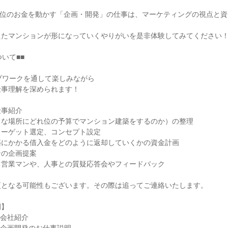
億単位のお金を動かす「企画・開発」の仕事は、マーケティングの視点と
えたマンションが形になっていくやりがいを是非体験してみてください
いて■■
プワークを通して楽しみながら
仕事理解を深められます！
仕事紹介
うな場所にどれ位の予算でマンション建築をするのか）の整理
ターゲット選定、コンセプト設定
築にかかる借入金をどのように返却していくかの資金計画
ンの企画提案
る営業マンや、人事との質疑応答会やフィードバック
更となる可能性もございます。その際は追ってご連絡いたします。
例】
0 会社紹介