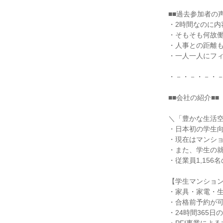
■■過去参加者の声
・2時間なのに
・そもそも何故
・人事との距離
・一人一人にフ
・－・－・－・
■■会社の紹介■■
＼「豊かな生活
・日本初の学生
・現在はマンシ
・また、学生の
・従業員1,15
【学生マンショ
・家具・家電・
・合格前予約が
・24時間365日