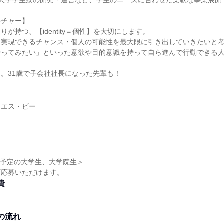
る大学学生寮の開発・運営など、学生のニーズに合わせた柔軟な事業展開
ルチャー】
が持つ、【identity＝個性】を大切にします。
を実現できるチャンス・個人の可能性を最大限に引き出していきたいと
やってみたい」といった意欲や目的意識を持って自ら進んで行動できる
。31歳で子会社社長になった先輩も！
・エス・ビー
卒業予定の大学生、大学院生＞
ず応募いただけます。
費
の流れ