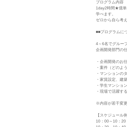
プログラム内容
1day2時間★
学べます。
ゼロから自ら考
■■プログラムにつ
4～6名でグルー
企画開発部門の
・企画開発のお
・案件（どのよ
・マンションの
・家賃設定、建
・学生マンショ
・現場で活躍す
※内容が若干変
【スケジュール
10：00～10：2