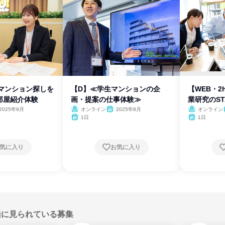
のマンション探しを
【D】≪学生マンションの企
【WEB・
部屋紹介体験
画・提案の仕事体験≫
業研究のST
2025年9月
オンライン
2025年8月
オンライン
1日
1日
気に入り
お気に入り
緒に見られている募集