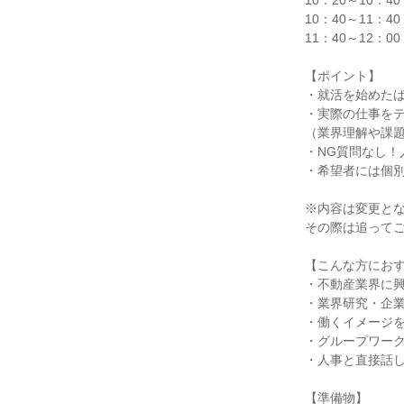
10：20～10：
10：40～11：
11：40～12：
【ポイント】
・就活を始めた
・実際の仕事を
（業界理解や課
・NG質問なし！
・希望者には個
※内容は変更と
その際は追って
【こんな方にお
・不動産業界に
・業界研究・企
・働くイメージ
・グループワー
・人事と直接話
【準備物】