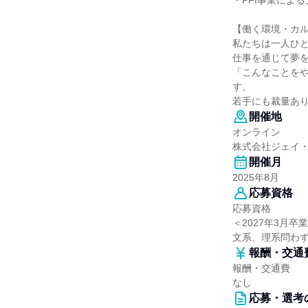
・PFI事業によ
【働く環境・カ
私たちは一人ひとり
仕事を通じて夢
「こんなことを
す。
若手にも裁量あり
開催地
オンライン
株式会社ジェイ
開催月
2025年8月
応募資格
応募資格
＜2027年3月
文系、理系問わ
報酬・交通
報酬・交通費
なし
応募・選考