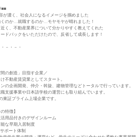
■■
内容が濃く、社会人になるイメージを掴めました
働くのか…就職するのか…モヤモヤが晴れました！
も近く、不動産業界について分かりやすく教えてくれた
ィードバックをいただけたので、反省して成長します！
－・－・－・
空間の創造」目指す企業／
向け不動産賃貸業としてスタート。
ョンの企画開発、仲介・斡旋、建物管理などトータルで行っています。
就職支援事業や日本語学校の運営にも取り組んでいます。
6名の東証プライム上場企業です。
ンの特徴】
生活用品付きのデザインルーム
可能な早期入居制度
のサポート体制