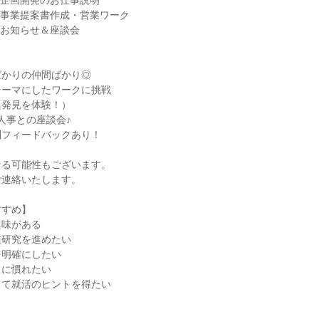
40 企画開発のお仕事説明
40 事業提案書作成・営業ワーク
00 お知らせ＆座談会
ばかりの仲間ばかり◎
テーマにしたワークに挑戦
題発見を体験！）
人事との座談会♪
別フィードバックあり！
なる可能性もございます。
ご連絡いたします。
すすめ】
興味がある
業研究を進めたい
を明確にしたい
クに慣れたい
して就活のヒントを得たい