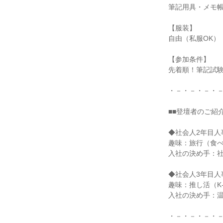
筆記用具・メモ
【服装】
自由（私服OK）
【参加条件】
先着順！筆記試
・－・－・－・
■■登壇者のご紹介
◆社会人2年目人
趣味：旅行（食べ
入社の決め手：
◆社会人3年目人
趣味：推し活（K
入社の決め手：
・－・－・－・