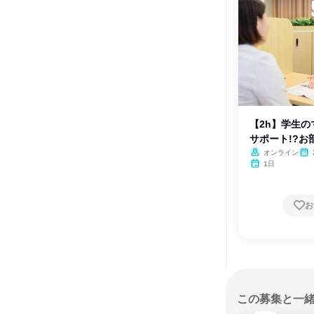
【2h】学生
サポート!?お
オンライン
1日
お
この募集と一