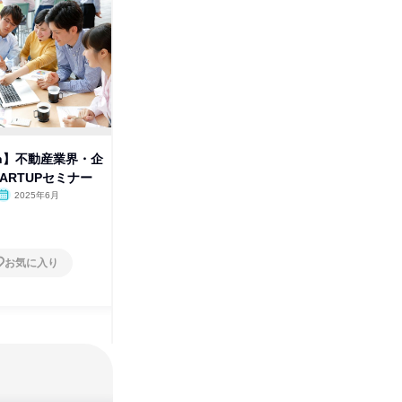
2h】不動産業界・企
【C】≪マンションリフォーム
【Z】先
ARTUPセミナー
提案の仕事体験≫
オンラ
1日
2025年6月
オンライン
2025年8月
1日
お気に入り
お気に入り