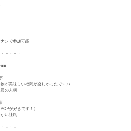
帳
験ナシで参加可能
－・－・－・
■■
事
物が美味しい福岡が楽しかったです♪）
社員の人柄
事
-POPが好きです！）
温かい社風
－・－・－・