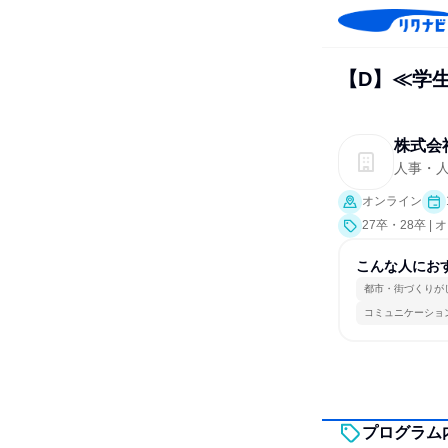
【D】≪学
株式会
人事・
オンライン
27卒・28卒 
こんな人にお
都市・街づくりが
コミュニケーショ
プログラム