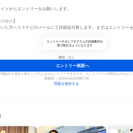
れ
サイトからエントリーをお願いします。
のフロー】
だいた方へリクナビのメールにて詳細送付致します。まずはエントリー
エントリーするとプログラムの詳細案内を
受け取れるようになります
締切：なし
エントリー画面へ
や開始月を過ぎた後もシステム上はエントリーできますが、エントリーへの対応はされない
原稿ID：
c93ee1ea209fc73c
問題を報告する
集