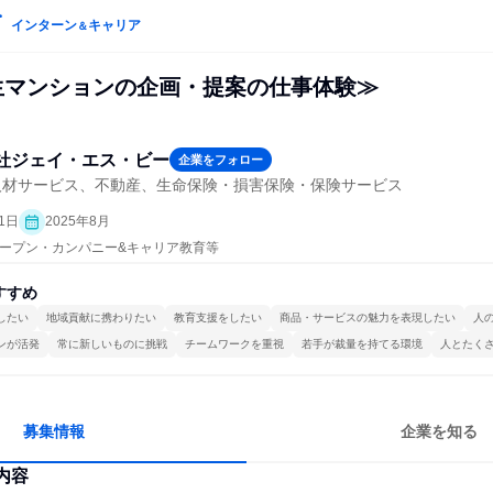
インターン
キャリア
＆
生マンションの企画・提案の仕事体験≫
社ジェイ・エス・ビー
企業をフォロー
人材サービス、不動産、生命保険・損害保険・保険サービス
1日
2025年8月
| オープン・カンパニー&キャリア教育等
すすめ
したい
地域貢献に携わりたい
教育支援をしたい
商品・サービスの魅力を表現したい
人
ンが活発
常に新しいものに挑戦
チームワークを重視
若手が裁量を持てる環境
人とたく
募集情報
企業を知る
内容