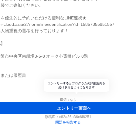
服装でご参加ください。
を優先的に予約いただける便利なLINE連携★
er-cloud.asia/27/form/line/identification?id=15857355951557
い人物重視の選考を行っております！
地】
市中央区南船場3-5-8 オーク心斎橋ビル 8階
トまたは履歴書
エントリーするとプログラムの詳細案内を
受け取れるようになります
締切：なし
エントリー画面へ
原稿ID：
c82a36a36c6f6251
問題を報告する