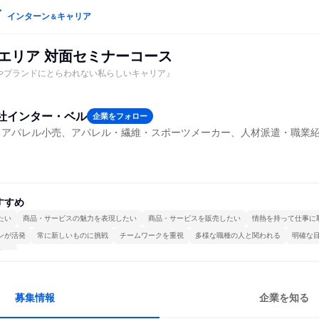
インターン
キャリア
＆
西エリア 対面セミナーコース
やブランドにとらわれない私らしいキャリア』
社インター・ベル
企業をフォロー
・アパレル小売、アパレル・繊維・スポーツメーカー、人材派遣・職業
すすめ
たい
商品・サービスの魅力を表現したい
商品・サービスを販売したい
情熱を持って仕事に
ンが活発
常に新しいものに挑戦
チームワークを重視
多様な職種の人と関われる
明確な
する
募集情報
企業を知る