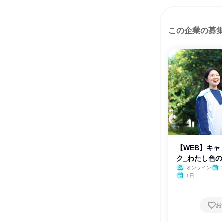
この企業の募
【WEB】キ
ク_わたし色
オンライン
1日
お