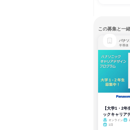
この募集と一
パナソ
半導体
【大学1・2年
ックキャリア
ム
オンライン
1日