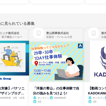
緒に見られている募集
ニック株式会社
青山商事株式会社
株式
・電子機器メーカー
百貨店・アパレル小売
出
生対象】パナソニ
「洋服の青山」の仕事体験で自
【動画コン
デザインプログラ
分の強みを見つけよう!
KADOKA
2026年8月・9月・10月
オンライン
2026年8月
オンライン
1日
1日