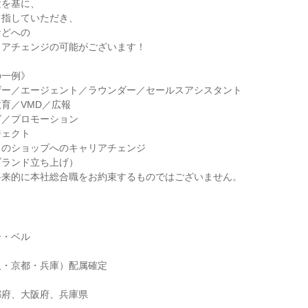
験を基に、
目指していただき、
などへの
リアチェンジの可能がございます！
の一例》
ザー／エージェント／ラウンダー／セールスアシスタント
育／VMD／広報
グ／プロモーション
ジェクト
ドのショップへのキャリアチェンジ
ブランド立ち上げ）
将来的に本社総合職をお約束するものではございません。
ー・ベル
阪・京都・兵庫）配属確定
都府、大阪府、兵庫県