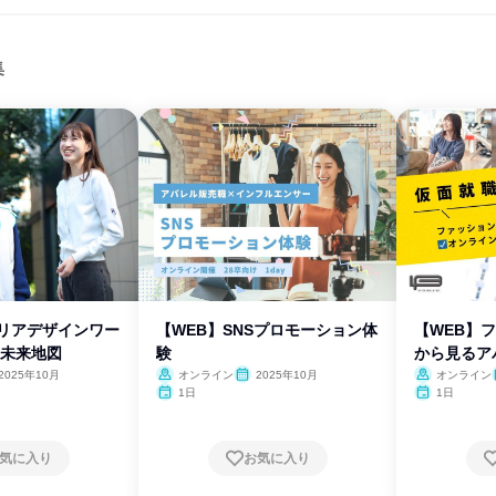
集
ャリアデザインワー
【WEB】SNSプロモーション体
【WEB】
の未来地図
験
から見るア
2025年10月
オンライン
2025年10月
オンライン
1日
1日
気に入り
お気に入り