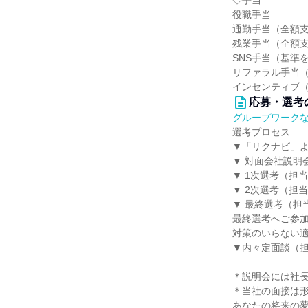
◇手当
役職手当
通勤手当（全額
残業手当（全額
SNS手当（基準
リファラル手当
インセンティブ
応募・選考
グループワーク
選考プロセス
▼「リクナビ」
▼ 対面会社説明
▼ 1次選考（担
▼ 2次選考（担
▼ 最終選考（担
最終選考へご参
対策のいらない
▼内々定面談（
＊説明会には社
＊当社の面接は
あなたの将来の