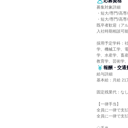
応募資格
募集対象詳細
・短大/専門/高専
・短大/専門/高専
既卒者歓迎（ア
入社時期相談可
採用予定学科：
学、機械工学、
学、水産学、畜産
教育学、芸術学
報酬・交通
給与詳細
基本給：月給 21万
固定残業代：な
【一律手当】
全員に一律で支
全員に一律で支