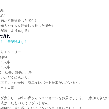
支給）
支給）
を満たす投稿をした場合）
（知人や友人を紹介し入社した場合）
（配属により異なる）
の流れ
なし、筆記試験なし
よりエントリー
会参加
当：人事）
当：人事）
当：社長、部長、人事）
加いただくにあたり、
適正テストの受検、簡単なレポート提出がございます。
担当：人事）
長が参加し、学生の皆さんへメッセージをお届けします。（参加できない
形式ばったものではございません。
夢や目標、成し遂げたいことなどを語り合いましょう！