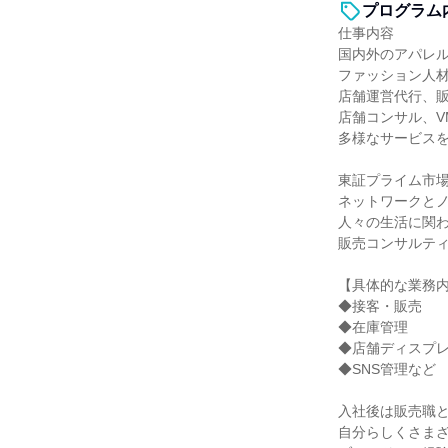
プログラム
仕事内容
国内外のアパレ
ファッション人
店舗運営代行、
店舗コンサル、V
多様なサービス
東証プライム市
ネットワークと
人々の生活に関
販売コンサルテ
【具体的な業務
◆接客・販売
◆在庫管理
◆店舗ディスプ
◆SNS管理など
入社後は販売職
自分らしくさま