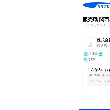
販売職 関
『1つのカテゴリー
株式会
百貨店
兵庫県
27卒
こんな人にお
美の追求に携わり
コミュニケーショ
人とたくさん会話