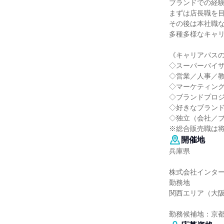
ブランドでの経
まずは店長職を
その後は本社職
多種多様なキャ
《キャリアパス
◇スーパーバイ
◇営業／人事／教
◇マーケティン
◇ブランドプロ
◇好きなブラン
◇独立（会社／
※総合販売職は
開催地
兵庫県
株式会社インタ
勤務地
関西エリア（大
勤務候補地：京