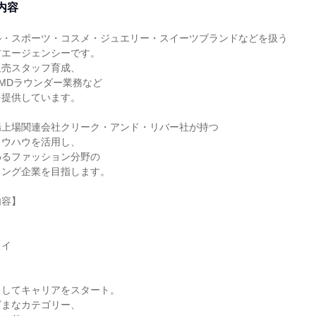
内容
ル・スポーツ・コスメ・ジュエリー・スイーツブランドなどを扱う
材エージェンシーです。
販売スタッフ育成、
MDラウンダー業務など
を提供しています。
場上場関連会社クリーク・アンド・リバー社が持つ
ノウハウを活用し、
わるファッション分野の
ィング企業を目指します。
内容】
レイ
としてキャリアをスタート。
ざまなカテゴリー、