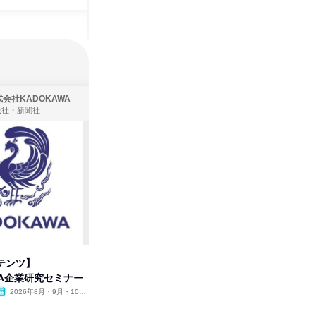
会社KADOKAWA
株式会社住まいず
版社・新聞社
製造・メーカー、建築設計
テンツ】
先着順・選考なし|注文住宅の総
【オンラ
WA企業研究セミナー
合職|会社説明会&社長座談会
業界の裏
明会
2026年8月・9月・10
オンライン
2026年8月・9月
オンラ
月・11月・12月
1日
1日