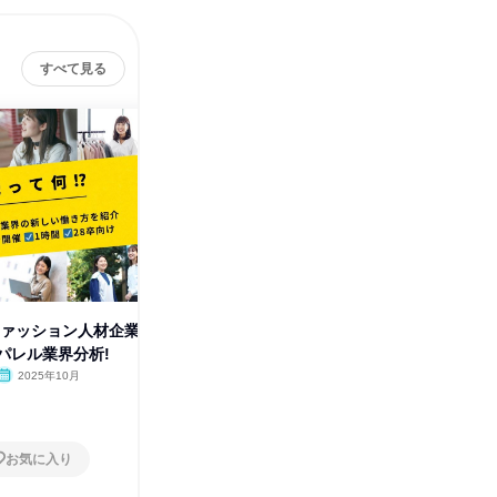
すべて見る
ファッション人材企業
【WEB】販売職進化版!接客×コ
【東京対
パレル業界分析!
ミュニケーションワーク
術を公開
2025年10月
オンライン
2025年10月
東京都
1日
1日
お気に入り
お気に入り