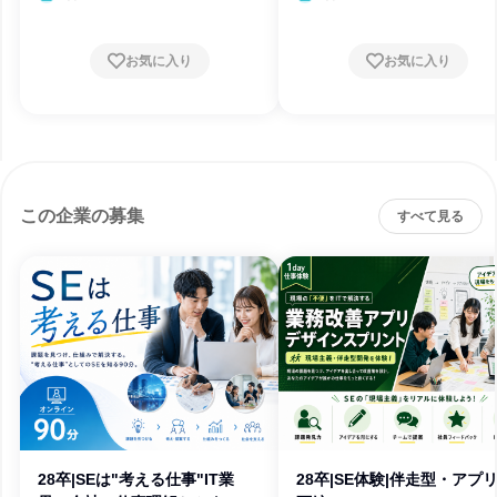
お気に入り
お気に入り
この企業の募集
すべて見る
28卒|SEは"考える仕事"IT業
28卒|SE体験|伴走型・アプ