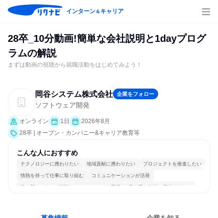
インターン
キャリア
＆
28卒_10分動画!簡単な会社説明と1dayプログ
ラムの解説
まずは動画の視聴から就職活動をはじめてみよう！
岡谷システム株式会社
企業をフォロー
ソフトウェア開発
オンライン
1日
2026年8月
28卒 | オープン・カンパニー&キャリア教育等
こんな人におすすめ
テクノロジーに携わりたい
地域貢献に携わりたい
プロジェクトを推進したい
情熱を持って仕事に取り組む
コミュニケーションが活発
常に新しいものに挑戦
チームワークを重視
長く同じ会社に居続けられる
人とたくさん会話する