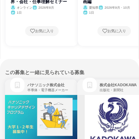
界・会社・仕事理解セミナー
画編
オンライン
2026年8月
愛知県
2026年9月・10月
1日
1日
お気に入り
お気に入り
この募集と一緒に見られている募集
パナソニック株式会社
株式会社KADOKAWA
半導体・電子機器メーカー
出版社・新聞社