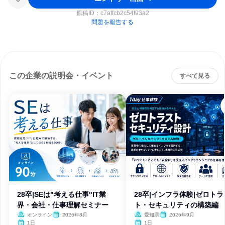
原稿ID：
c7affcb2c54f93a2
問題を報告する
この企業の説明会・イベント
すべて見る
28卒|SEは"考える仕事"IT業
28卒|インフラ体験|ゼロトラ
界・会社・仕事理解セミナー
ト・セキュリティの構築編
オンライン
2026年8月
愛知県
2026年9月
1日
1日