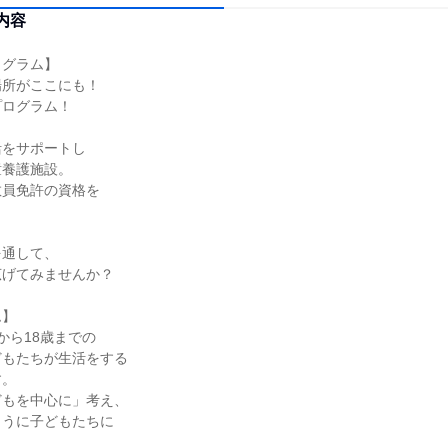
内容
ログラム】
場所がここにも！
プログラム！
活をサポートし
童養護施設。
教員免許の資格を
！
を通して、
広げてみませんか？
ム】
から18歳までの
どもたちが生活をする
す。
どもを中心に」考え、
ように子どもたちに