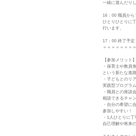
一緒に遊んだり
16：00 職員か
ひとりひとりに
行います。
17：00 終了予定
＝＝＝＝＝＝＝
【参加メリット
・保育士や教員免
という新たな進
・子どもとのリ
実践型プログラ
・職員との座談
相談できるチャ
・自分の希望に合
参加しやすい！
・1人ひとりに丁
自己理解や将来