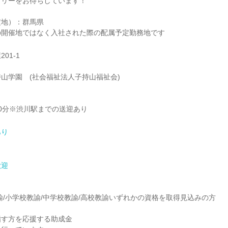
トリーをお待ちしています！
定地）：群馬県
の開催地ではなく入社された際の配属予定勤務地です
01-1
山学園 (社会福祉法人子持山福祉会)
0分※渋川駅までの送迎あり
あり
歓迎
】
諭/小学校教諭/中学校教諭/高校教諭いずれかの資格を取得見込みの方
指す方を応援する助成金