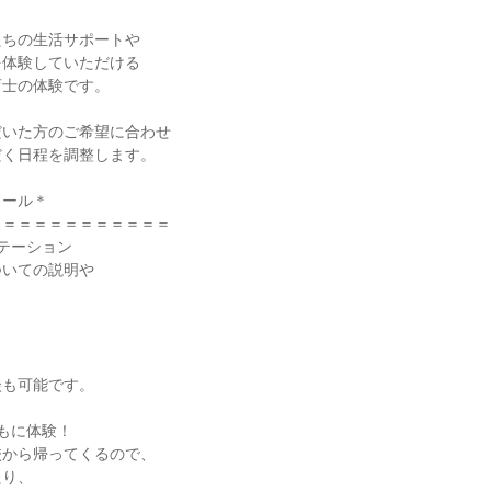
たちの生活サポートや
を体験していただける
育士の体験です。
だいた方のご希望に合わせ
だく日程を調整します。
ュール＊
＝＝＝＝＝＝＝＝＝＝＝＝
ンテーション
ついての説明や
！
談も可能です。
ともに体験！
校から帰ってくるので、
たり、