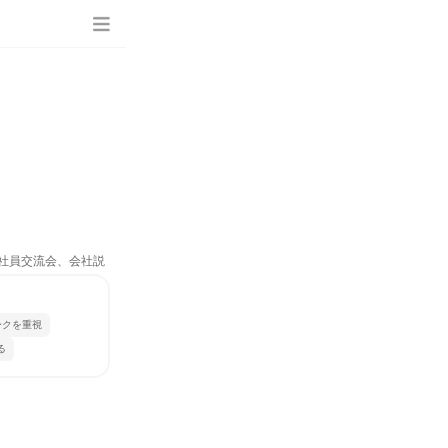
、社員交流会、会社説
ークを重視
る