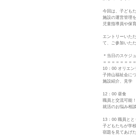
今回は、子ども
施設の運営管理
児童指導員や保
エントリーいた
て、ご参加いた
＊当日のスケジ
＝＝＝＝＝＝＝
10：00 オリエ
子持山福祉会に
施設紹介、見学
12：00 昼食
職員と交流可能
就活のお悩み相
13：00 職員と
子どもたちが学
宿題を見てあげ