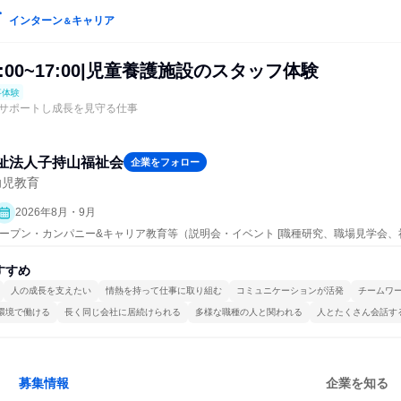
インターン
キャリア
＆
:00~17:00|児童養護施設のスタッフ体験
事体験
サポートし成長を見守る仕事
祉法人子持山福祉会
企業をフォロー
幼児教育
2026年8月・9月
 | オープン・カンパニー&キャリア教育等（説明会・イベント [職種研究、職場見学会
]、仕事体験）
すすめ
人の成長を支えたい
情熱を持って仕事に取り組む
コミュニケーションが活発
チームワ
環境で働ける
長く同じ会社に居続けられる
多様な職種の人と関われる
人とたくさん会話す
募集情報
企業を知る