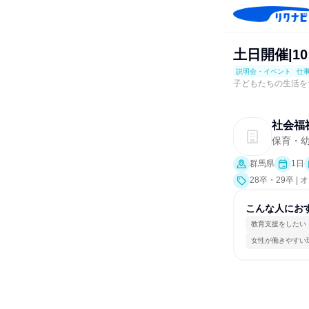
土日開催|10
説明会・イベント
仕
子どもたちの生活を
社会福
保育・
群馬県
1日
28卒・29卒
明会、業界研究
こんな人にお
教育支援をしたい
女性が働きやすい