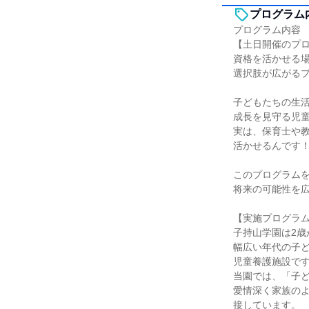
プログラム
プログラム内容
【土日開催のプ
資格を活かせる
選択肢が広がる
子どもたちの生
成長を見守る児
実は、保育士や
活かせるんです
このプログラム
将来の可能性を
【実施プログラ
子持山学園は2歳
幅広い年代の子
児童養護施設で
当園では、「子
愛情深く家族の
接しています。