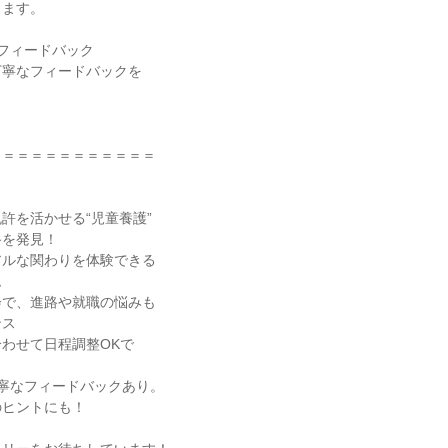
します。
らフィードバック
丁寧なフィードバックを
＝＝＝＝＝＝＝＝＝＝＝＝
】
許を活かせる“児童養護”
路を発見！
アルな関わりを体験できる
ム
会で、進路や就職の悩みも
ンス
わせて日程調整OKで
寧なフィードバックあり。
のヒントにも！