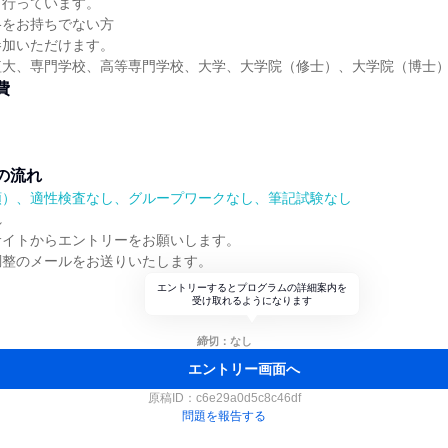
も行っています。
格をお持ちでない方
参加いただけます。
短大、専門学校、高等専門学校、大学、大学院（修士）、大学院（博士
費
の流れ
順）、適性検査なし、グループワークなし、筆記試験なし
れ
サイトからエントリーをお願いします。
調整のメールをお送りいたします。
エントリーするとプログラムの詳細案内を
受け取れるようになります
締切：なし
エントリー画面へ
原稿ID：
c6e29a0d5c8c46df
問題を報告する