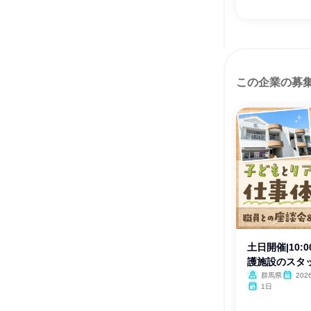
この企業の募
土日開催|10:0
護施設のスタ
群馬県
20
1日