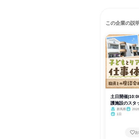
この企業の説
土日開催|10:0
護施設のスタ
群馬県
20
1日
お