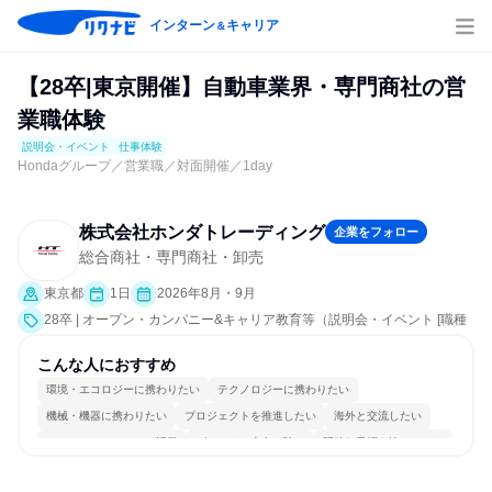
インターン
キャリア
＆
【28卒|東京開催】自動車業界・専門商社の営
業職体験
説明会・イベント
仕事体験
Hondaグループ／営業職／対面開催／1day
株式会社ホンダトレーディング
企業をフォロー
総合商社・専門商社・卸売
東京都
1日
2026年8月・9月
28卒 | オープン・カンパニー&キャリア教育等（説明会・イベント [職種
研究、課題解決プログラム、会社説明会、業界研究]、仕事体験）
こんな人におすすめ
環境・エコロジーに携わりたい
テクノロジーに携わりたい
機械・機器に携わりたい
プロジェクトを推進したい
海外と交流したい
コミュニケーションが活発
グローバル志向が強い
明確な目標を追いかける
若手が裁量を持てる環境