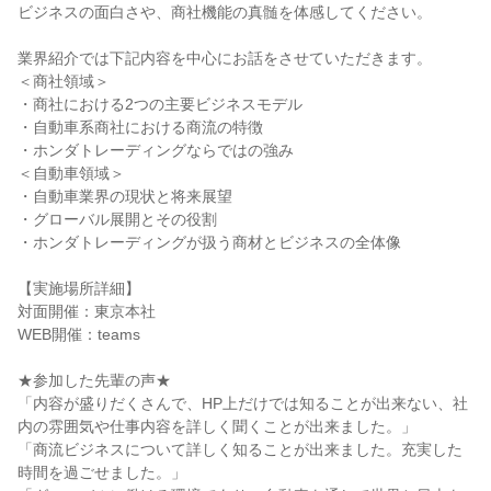
ビジネスの面白さや、商社機能の真髄を体感してください。
業界紹介では下記内容を中心にお話をさせていただきます。
＜商社領域＞
・商社における2つの主要ビジネスモデル
・自動車系商社における商流の特徴
・ホンダトレーディングならではの強み
＜自動車領域＞
・自動車業界の現状と将来展望
・グローバル展開とその役割
・ホンダトレーディングが扱う商材とビジネスの全体像
【実施場所詳細】
対面開催：東京本社
WEB開催：teams
★参加した先輩の声★
「内容が盛りだくさんで、HP上だけでは知ることが出来ない、社
内の雰囲気や仕事内容を詳しく聞くことが出来ました。」
「商流ビジネスについて詳しく知ることが出来ました。充実した
時間を過ごせました。」