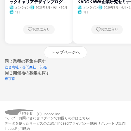
ックキャリアデザインプログラ
KADOKAWA企業研究セミナ
ム
オンライン
2026年8月・9月・10月
オンライン
2026年8月・9月・1
月・11月・12月
1日
1日
お気に入り
お気に入り
トップページへ
同じ業種の募集を探す
総合商社・専門商社・卸売
同じ開催地の募集を探す
東京都
エントリーするとプログラムの詳細案内を
ヘルプ・お問い合わせ
ログインでお困りの方はこちら
受け取れるようになります
データを使ったサービスのご紹介
Indeedプライバシー規約
リクルートID規約
Indeed利用規約
締切：なし