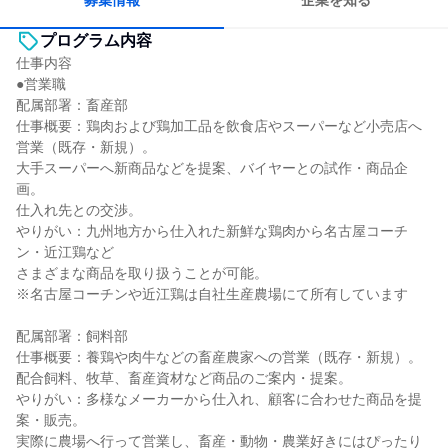
募集情報
企業を知る
プログラム内容
仕事内容
●営業職
配属部署：畜産部
仕事概要：鶏肉および鶏加工品を飲食店やスーパーなど小売店へ
営業（既存・新規）。
大手スーパーへ新商品などを提案、バイヤーとの試作・商品企
画。
仕入れ先との交渉。
やりがい：九州地方から仕入れた新鮮な鶏肉から名古屋コーチ
ン・近江鶏など
さまざまな商品を取り扱うことが可能。
※名古屋コーチンや近江鶏は自社生産農場にて所有しています
配属部署：飼料部
仕事概要：養鶏や肉牛などの畜産農家への営業（既存・新規）。
配合飼料、牧草、畜産資材など商品のご案内・提案。
やりがい：多様なメーカーから仕入れ、顧客に合わせた商品を提
案・販売。
実際に農場へ行って営業し、畜産・動物・農業好きにはぴったり