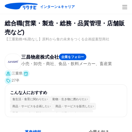
インターン
キャリア
＆
総合職(営業・製造・総務・品質管理・店舗販
売など)
【三重勤務×転勤なし】原料から食の未来をつくる企画提案型商社
三昌物産株式会社
企業をフォロー
小売・卸売・商社、食品・飲料メーカー、畜産業
三重県
27卒
こんな人におすすめ
食生活・食育に関わりたい
動物・生き物に携わりたい
商品・サービスを企画したい
商品・サービスを販売したい
商品・サービスを製作したい
人の仕事をサポートしたい
長く同じ会社に居続けられる
自分の好きな場所で働ける
多様な職種の人と関われる
人とたくさん会話する