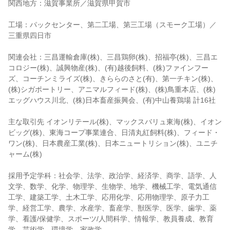
関西地方：滋賀事業所／滋賀県甲賀市
工場：パックセンター、第二工場、第三工場（スモーク工場）／
三重県四日市
関連会社：三昌運輸倉庫(株)、三昌鶏卵(株)、招福亭(株)、三昌エ
コロジー(株)、誠興物産(株)、(有)越後飼料、(株)ファインフー
ズ、コーチンミライズ(株)、きららのさと(有)、第一チキン(株)、
(株)シガポートリー、アニマルフィード(株)、(株)鳥重本店、(株)
エッグハウス川北、(株)日本畜産振興会、(有)中山養鶏場 計16社
主な取引先 イオンリテール(株)、マックスバリュ東海(株)、イオン
ビッグ(株)、東海コープ事業連合、日清丸紅飼料(株)、フィード・
ワン(株)、日本農産工業(株)、日本ニュートリション(株)、ユニチ
ャーム(株)
採用予定学科：社会学、法学、政治学、経済学、商学、語学、人
文学、数学、化学、物理学、生物学、地学、機械工学、電気通信
工学、建築工学、土木工学、応用化学、応用物理学、原子力工
学、経営工学、農学、水産学、畜産学、獣医学、医学、歯学、薬
学、看護/保健学、スポーツ/人間科学、情報学、教員養成、教育
学、芸術学、環境学、家政学