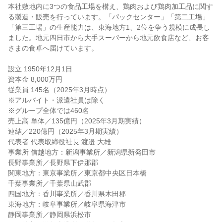
本社敷地内に3つの食品工場を構え、鶏肉および鶏肉加工品に関す
る製造・販売を行っています。「パックセンター」「第二工場」
「第三工場」の生産能力は、東海地方1、2位を争う規模に成長し
ました。地元四日市から大手スーパーから地元飲食店など、お客
さまの食卓へ届けています。
設立 1950年12月1日
資本金 8,000万円
従業員 145名（2025年3月時点）
※アルバイト・派遣社員は除く
※グループ全体では460名
売上高 単体／135億円（2025年3月期実績）
連結／220億円（2025年3月期実績）
代表者 代表取締役社長 渡邉 大雄
事業所 信越地方：新潟事業所／新潟県新発田市
長野事業所／長野県下伊那郡
関東地方：東京事業所／東京都中央区日本橋
千葉事業所／千葉県山武郡
四国地方：香川事業所／香川県木田郡
東海地方：岐阜事業所／岐阜県海津市
静岡事業所／静岡県浜松市