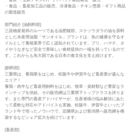
・食品 ：畜産加工品の販売、冷凍食品・チキン惣菜・ギフト商品
の製造販売
部門紹介 [油飼料部]
三昌物産発祥のルーツである油肥糧部。スケソウダラの油を原料
とした水産用油脂「サンオイル」ブランドは、魚の健康を守るオ
イルとして養殖業界で広く認知されています。ブリ、ハマチ、タ
イやうなぎなど安全で美味しい食材提供の一端を担っているので
す。これからも魚大国である日本の食文化を支え続けます。
[飼料部]
三重県は、養鶏業をはじめ、松阪牛や伊賀牛など畜産業が盛んな
エリア！
養鶏・肉牛など畜産用飼料をはじめ、牧草・資材類など豊富なラ
インナップを供給。その販売網は三重県下トップクラスを誇りま
す。また専門の畜産アドバイザーが、生産者様の悩み解決にあた
って柔軟な対応やアドバイスも実施。松阪牛、伊賀牛といったブ
ランド牛で培ったノウハウで、近隣県および新潟県へ販売網を構
築するなどシェア拡大を続けています。
[畜産部]