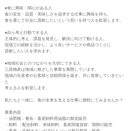
●食に興味・関心がある人
食の安全・品質・美味しさを追求する仕事に興味を持ち、
食を通じて社会に貢献したいという想いを持つ人を歓迎します。
●自ら考え行動できる人
主体的に考え、課題を発見し、解決に向けて動ける人。
現場での経験を活かし、より良いサービスや商品づくりに
貢献したい人を求めます。
●地域社会とのつながりを大切にできる人
三昌物産は地域に根ざした事業を展開しています。
地域の生産者やお客様と信頼関係を築き、共に発展していきたい
と
考える人を歓迎します。
私たちと一緒に、食の未来を支える仕事に挑戦してみませんか？
事業内容
・油肥糧：養魚・畜産飼料用油脂の製造販売
・飼料 ：配合飼料、単味飼料、畜産関連資材、鶏卵の販売
・畜産 ：生鮮チキンのアウトパック製品製造・販売