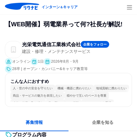
インターン
キャリア
＆
【WEB開催】弱電業界って何?社長が解説!
光栄電気通信工業株式会社
企業をフォロー
建設・修理・メンテナンスサービス
オンライン
1日
2026年8月・9月
28卒 | オープン・カンパニー&キャリア教育等
こんな人におすすめ
人・世の中の安全を守りたい
機械・機器に携わりたい
地域貢献に携わりたい
商品・サービスの魅力を表現したい
穏やかで互いのペースを尊重
冷静に仕事に取り組む
常に新しいものに挑戦
チームワークを重視
長く同じ会社に居続けられる
一つの専門分野を極める
募集情報
企業を知る
プログラム内容