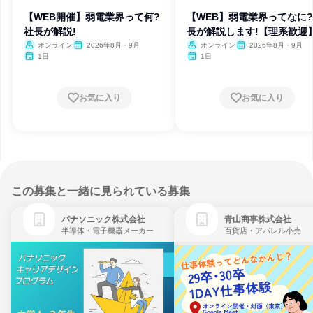
【WEB開催】弱電業界って何?
【WEB】弱電業界ってなに
社長が解説!
長が解説します!【理系歓迎
オンライン
2026年8月・9月
オンライン
2026年8月・9月
1日
1日
お気に入り
お気に入り
この募集と一緒に見られている募集
パナソニック株式会社
青山商事株式会社
半導体・電子機器メーカー
百貨店・アパレル小売