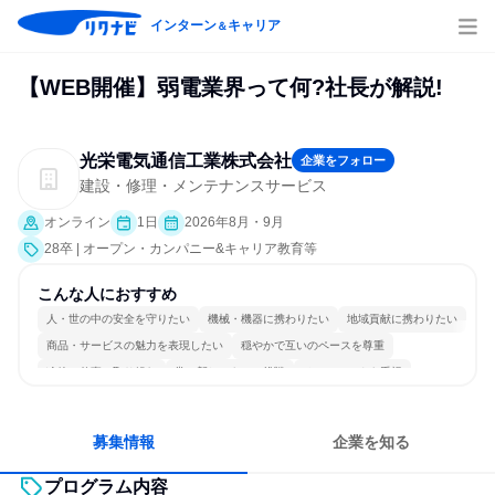
インターン
キャリア
＆
【WEB開催】弱電業界って何?社長が解説!
光栄電気通信工業株式会社
企業をフォロー
建設・修理・メンテナンスサービス
オンライン
1日
2026年8月・9月
28卒 | オープン・カンパニー&キャリア教育等
こんな人におすすめ
人・世の中の安全を守りたい
機械・機器に携わりたい
地域貢献に携わりたい
商品・サービスの魅力を表現したい
穏やかで互いのペースを尊重
冷静に仕事に取り組む
常に新しいものに挑戦
チームワークを重視
長く同じ会社に居続けられる
一つの専門分野を極める
募集情報
企業を知る
プログラム内容