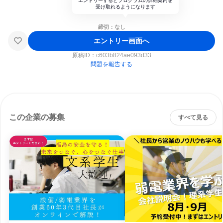
エントリーするとプログラムの詳細案内を
受け取れるようになります
締切：なし
エントリー画面へ
原稿ID：
c603b824ae093d33
問題を報告する
この企業の募集
すべて見る