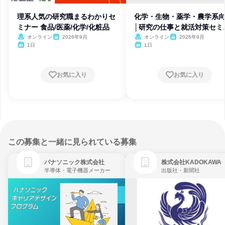
理系人気の研究職まるわかりセ
化学・生物・薬学・農学系
ミナー 食品/医薬/化学/化粧品
│研究の仕事と就活対策セミ
ー
オンライン
2026年9月
オンライン
2026年9月
1日
1日
お気に入り
お気に入り
この募集と一緒に見られている募集
パナソニック株式会社
株式会社KADOKAWA
半導体・電子機器メーカー
出版社・新聞社