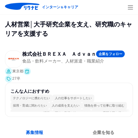
インターン
キャリア
＆
人材営業│大手研究企業を支え、研究職のキャ
リアを支援する
株式会社ＢＲＥＸＡ Ａｄｖａｎ
企業をフォロー
食品・飲料メーカー、人材派遣・職業紹介
東京都
27卒
こんな人におすすめ
テクノロジーに携わりたい
人の仕事をサポートしたい
採用・育成に関わりたい
人の成長を支えたい
情熱を持って仕事に取り組む
コミュニケーションが活発
明確な目標を追いかける
一つの専門分野を極める
若手が裁量を持てる環境
人とたくさん会話する
募集情報
企業を知る