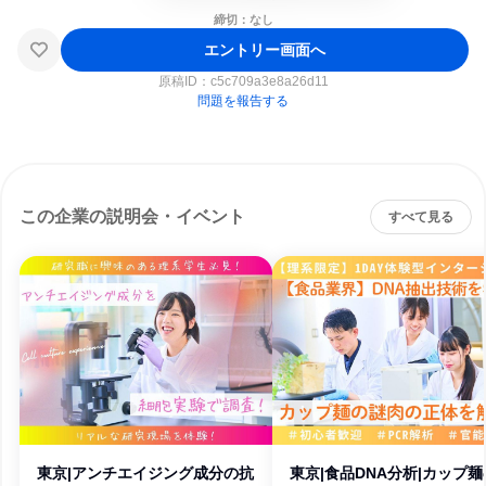
締切：なし
エントリー画面へ
原稿ID：
c5c709a3e8a26d11
問題を報告する
この企業の説明会・イベント
すべて見る
東京|アンチエイジング成分の抗
東京|食品DNA分析|カップ麺