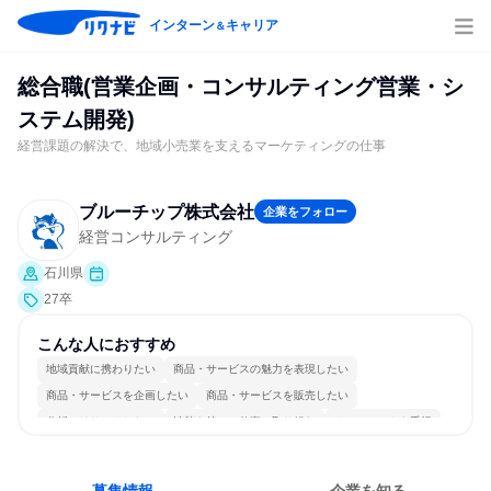
インターン
キャリア
＆
総合職(営業企画・コンサルティング営業・シ
ステム開発)
経営課題の解決で、地域小売業を支えるマーケティングの仕事
ブルーチップ株式会社
企業をフォロー
経営コンサルティング
石川県
27卒
こんな人におすすめ
地域貢献に携わりたい
商品・サービスの魅力を表現したい
商品・サービスを企画したい
商品・サービスを販売したい
分析・リサーチしたい
情熱を持って仕事に取り組む
チームワークを重視
長く同じ会社に居続けられる
明確な目標を追いかける
人とたくさん会話する