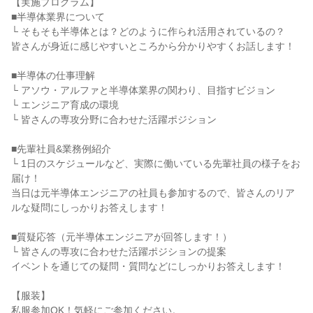
【実施プログラム】
■半導体業界について
└ そもそも半導体とは？どのように作られ活用されているの？
皆さんが身近に感じやすいところから分かりやすくお話します！
■半導体の仕事理解
└ アソウ・アルファと半導体業界の関わり、目指すビジョン
└ エンジニア育成の環境
└ 皆さんの専攻分野に合わせた活躍ポジション
■先輩社員&業務例紹介
└ 1日のスケジュールなど、実際に働いている先輩社員の様子をお
届け！
当日は元半導体エンジニアの社員も参加するので、皆さんのリア
ルな疑問にしっかりお答えします！
■質疑応答（元半導体エンジニアが回答します！）
└ 皆さんの専攻に合わせた活躍ポジションの提案
イベントを通じての疑問・質問などにしっかりお答えします！
【服装】
私服参加OK！気軽にご参加ください。