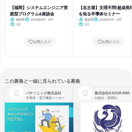
【福岡】システムエンジニア実
【名古屋】文理不問!超成長
践型プログラム&座談会
を知る半導体セミナー
福岡県
2026年8月・9月
愛知県
2026年8月・9月
1日
1日
お気に入り
お気に入り
この募集と一緒に見られている募集
パナソニック株式会社
株式会社KADOKAWA
半導体・電子機器メーカー
出版社・新聞社