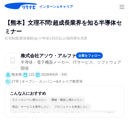
インターン
キャリア
＆
【熊本】文理不問!超成長業界を知る半導体セ
ミナー
社宅制度(家賃補助)あり/年休120日以上/福利厚生充実
株式会社アソウ・アルファ
企業をフォロー
半導体・電子機器メーカー、ITサービス、ソフトウェア
開発
熊本県
1日
2026年8月・9月
27卒 | オープン・カンパニー&キャリア教育等
こんな人におすすめ
テクノロジーに携わりたい
機械・機器に携わりたい
商品・サービスを製作したい
プロジェクトを推進したい
情熱を持って仕事に取り組む
冷静に仕事に取り組む
チームワークを重視
明確な目標を追いかける
一つの専門分野を極める
若手が裁量を持てる環境