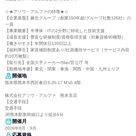
☆★アソウ・アルファの特徴★☆
【企業基盤】麻生グループ（創業150年超/グループ社数126社）の
一員
【事業概要】半導体・ITの2分野に特化した技術支援
【成長支援】豊富な研修制度/資格取得支援（対象資格90種類）
【働きやすさ】年間休日120日以上
【福利厚生】家賃補助制度あり/社員優待サービス（サービス内容
約10万種類）
【取引先】全国大手メーカー/SIer/官公庁 等
【勤務地考慮】東北・関東・東海・関西・中国・九州エリア
開催地
熊本県熊本市西区春日3-20-17 M's5 4階
株式会社アソウ・アルファ 熊本支店
【交通手段】
交通手段
JR熊本駅新幹線口より徒歩5分
開催月
2026年8月・9月
応募資格