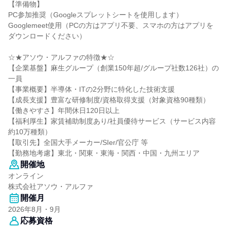
【準備物】
PC参加推奨（Googleスプレットシートを使用します）
Googlemeet使用（PCの方はアプリ不要、スマホの方はアプリを
ダウンロードください）
☆★アソウ・アルファの特徴★☆
【企業基盤】麻生グループ（創業150年超/グループ社数126社）の
一員
【事業概要】半導体・ITの2分野に特化した技術支援
【成長支援】豊富な研修制度/資格取得支援（対象資格90種類）
【働きやすさ】年間休日120日以上
【福利厚生】家賃補助制度あり/社員優待サービス（サービス内容
約10万種類）
【取引先】全国大手メーカー/SIer/官公庁 等
【勤務地考慮】東北・関東・東海・関西・中国・九州エリア
開催地
オンライン
株式会社アソウ・アルファ
開催月
2026年8月・9月
応募資格