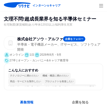
インターン
キャリア
＆
文理不問!超成長業界を知る半導体セミナー
社宅制度(家賃補助)あり/年休120日以上/福利厚生充実
株式会社アソウ・アルファ
企業をフォロー
半導体・電子機器メーカー、ITサービス、ソフトウェア
開発
オンライン
1日
2026年8月・9月
27卒 | オープン・カンパニー&キャリア教育等
こんな人におすすめ
テクノロジーに携わりたい
機械・機器に携わりたい
商品・サービスを製作したい
プロジェクトを推進したい
情熱を持って仕事に取り組む
冷静に仕事に取り組む
チームワークを重視
明確な目標を追いかける
一つの専門分野を極める
若手が裁量を持てる環境
募集情報
企業を知る