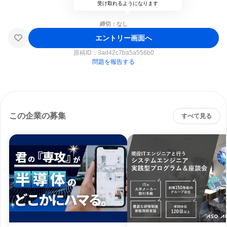
受け取れるようになります
締切：なし
エントリー画面へ
原稿ID：
3ad42c7ba5a556b0
問題を報告する
この企業の募集
すべて見る