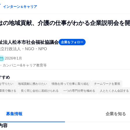
インターン
キャリア
＆
はの地域貢献、介護の仕事がわかる企業説明会を
祉法人松本市社会福祉協議会
企業をフォロー
立行政法人・NGO・NPO
2026年1月
プン・カンパニー&キャリア教育等
すすめ
を守りたい
地域貢献に携わりたい
情熱を持って仕事に取り組む
チームワークを重視
環境で働ける
長く同じ会社に居続けられる
一つの専門分野を極める
人とたくさん会話する
募集情報
企業を知る
内容