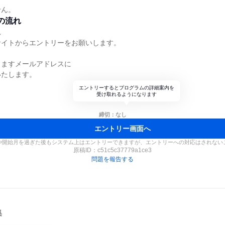
せん。
の流れ
れ
サイトからエントリーをお願いします。
りますメールアドレスに
いたします。
エントリーするとプログラムの詳細案内を
受け取れるようになります
締切：なし
エントリー画面へ
や開始月を過ぎた後もシステム上はエントリーできますが、エントリーへの対応はされない
原稿ID：
c51c5c37779a1ce3
問題を報告する
集