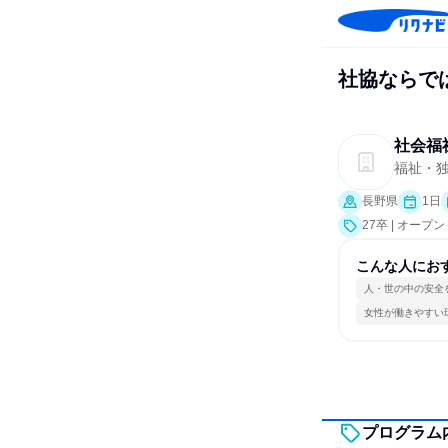
社協ならで
社会福
福祉・独
長野県
1日
27卒 | オー
こんな人にお
人・世の中の安全
女性が働きやすい
プログラム