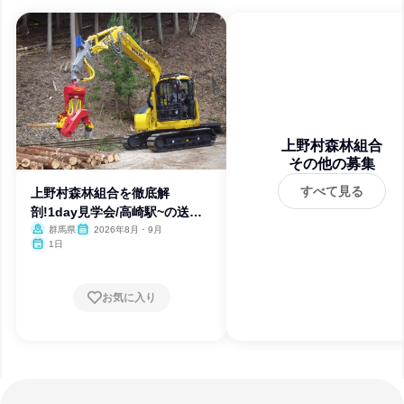
上野村森林組合
その他の募集
すべて見る
上野村森林組合を徹底解
剖!1day見学会/高崎駅~の送迎
あり
群馬県
2026年8月・9月
1日
お気に入り