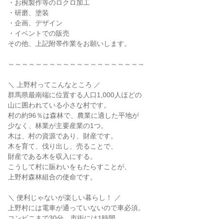
・お椀製作等のロクロ加工
・研磨、塗装
・企画、デザイン
・イベントでの販売
その他、上記附帯作業をお願いします。
～～～～～～～～～～～～～～～～～～～～
＼ 上野村ってこんなところ ／
群馬県最南端に位置する人口1,000人ほどの
山に囲われている小さな村です。
村の約96％は森林で、農業に適した平地が
少なく、林業が主要産業の1つ。
木は、村の資源であり、財産です。
木を育て、伐り出し、売ることで、
財産である木を収入にする。
こうして村に賑わいをもたらすことが、
上野村森林組合の使命です。
＼ 便利じゃないが楽しい暮らし！ ／
上野村には電車が通っていないので車必須。
コンビニまで30分、市街には1時間…。