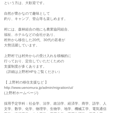
という方は、大歓迎です。
自然が豊かなので趣味として
釣り、キャンプ、登山等も楽しめます。
村には、森林組合の他にも農業協同組合、
福祉、ホテルなどの会社があり、
村外から移住した20代、30代の若者が
大勢活躍しています。
上野村では村外からの受け入れを積極的に
行っており、定住していただくための
支援制度が多くあります。
（詳細は上野村HPをご覧ください）
【 上野村の移住支援など 】
http://www.uenomura.jp/admin/migration/ui/
(上野村ホームページ)
採用予定学科：社会学、法学、政治学、経済学、商学、語学、人
文学、数学、化学、物理学、生物学、地学、機械工学、電気通信