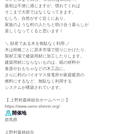
最初は不便に感じますが、慣れてくれば
そこまで大変ではなくなってきます。
むしろ、自然がすぐ近くにあり、
家族のような村の人たちと助け合う暮らしが
楽しくなってくると思います！
＼ 財産である木を無駄なく利用 ／
木は樹種ごとに原木市場で競りにかけたり、
製材工場で建築用材に加工したりします。
建築用材にならないものは、紙の材料や
食器やおもちゃなどの木工品に。
さらに村のバイオマス発電所や家庭暖房の
燃料にするなど、無駄なく利用する
システムが構築されています。
【 上野村森林組合ホームページ 】
https://www.ueno-shinrin.org/
開催地
群馬県
上野村森林組合