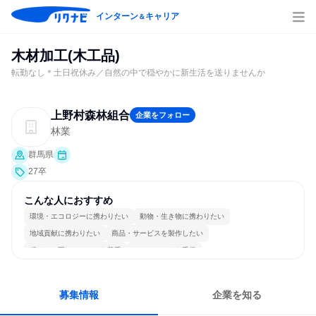
インターン
キャリア
＆
木材加工(木工品)
転勤なし＊土日祝休み／自然の中で穏やかに新生活を送りませんか
上野村森林組合
企業をフォロー
林業
群馬県
27卒
こんな人におすすめ
環境・エコロジーに携わりたい
動物・生き物に携わりたい
地域貢献に携わりたい
商品・サービスを製作したい
穏やかで互いのペースを尊重
チームワークを重視
長く同じ会社に居続けられる
目標に追われず働ける
募集情報
企業を知る