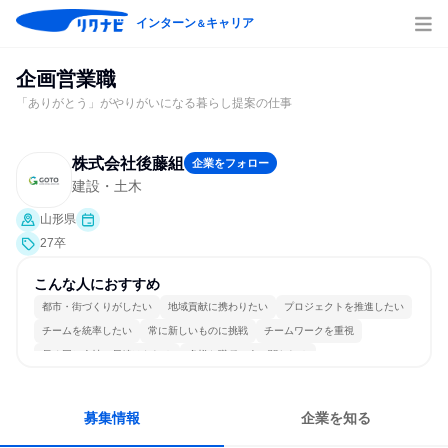
インターン
キャリア
＆
企画営業職
「ありがとう」がやりがいになる暮らし提案の仕事
株式会社後藤組
企業をフォロー
建設・土木
山形県
27卒
こんな人におすすめ
都市・街づくりがしたい
地域貢献に携わりたい
プロジェクトを推進したい
チームを統率したい
常に新しいものに挑戦
チームワークを重視
長く同じ会社に居続けられる
多様な職種の人と関われる
若手が裁量を持てる環境
人とたくさん会話する
募集情報
企業を知る