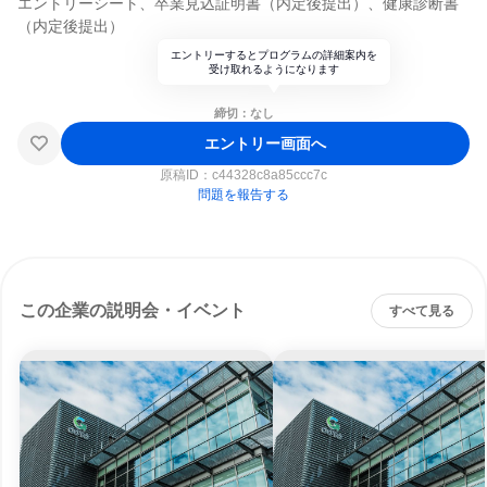
エントリーシート、卒業見込証明書（内定後提出）、健康診断書
（内定後提出）
エントリーするとプログラムの詳細案内を
受け取れるようになります
締切：なし
エントリー画面へ
原稿ID：
c44328c8a85ccc7c
問題を報告する
この企業の説明会・イベント
すべて見る