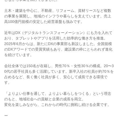
土木・建築を中心に、不動産、リフォーム、資材リースなど複数
の事業を展開し、地域のインフラや暮らしを支えています。売上
高100億円規模の安定した経営基盤も強みです。
近年はDX（デジタルトランスフォーメーション）にも力を入れて
おり、タブレットやアプリを活用した効率的な働き方を推進。
2025年6月からは、新たにDXの事業部も新設しました。全国規模
のDXアワードでの受賞実績もあり、建設業の枠にとらわれず進化
を続けています。
会社全体では150名が在籍し、男性70％・女性30％の構成。20〜3
0代の若手社員も多く活躍しています。新卒入社の社員が約70％を
占めるなど、長く働く社員が多く、安心して成長できる環境で
す。
「よりよい仕事を通して、よりよい暮らしをつくる」という理念
のもと、地域社会への貢献と企業の成長を両立。
変化を楽しみながら、これからの時代に挑戦し続ける企業です。
ー