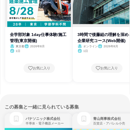
全学部対象 1day仕事体験/施工
3時間で後藤組の理解を深め
管理(東京開催)
企業研究コース(Web開催)
東京都
2026年8月
オンライン
2026年8月
1日
1日
お気に入り
お気に入り
この募集と一緒に見られている募集
パナソニック株式会社
青山商事株式会社
半導体・電子機器メーカー
百貨店・アパレル小売