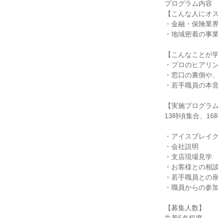
プログラム内容
【こんな人にオ
・金融・保険業
・地域密着の事
【こんなことが
・プロのヒアリ
・窓口の裏側や
・若手職員の本
【実施プログラ
13時頃集合、1
・アイスブレイ
・会社説明
・支店現場見学
・お客様との相
・若手職員との
・職員からの参
【募集人数】