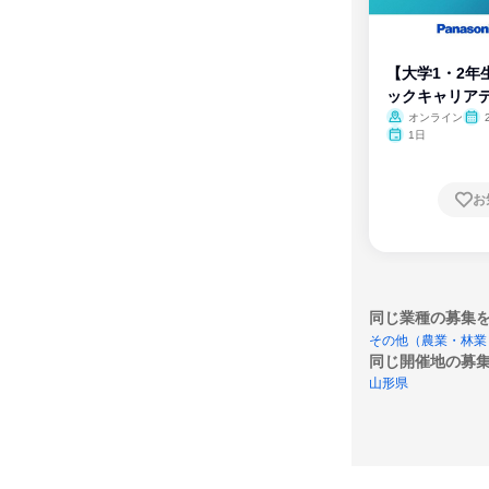
【大学1・2年
ックキャリア
ム
オンライン
1日
お
同じ業種の募集
その他（農業・林業
同じ開催地の募
山形県