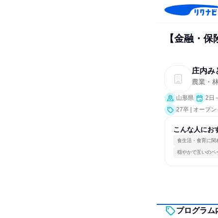
【金融・保
庄内み
農業・
山形県
2日
27卒 | オー
こんな人にお
食生活・食育に関
穏やかで互いのペ
プログラム