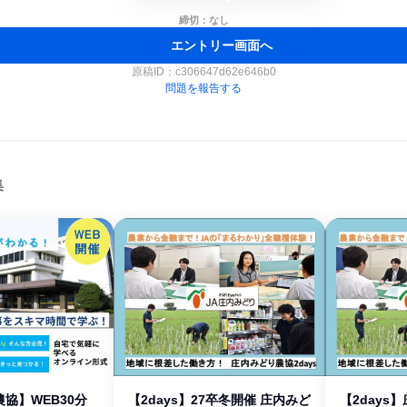
締切：なし
エントリー画面へ
原稿ID：
c306647d62e646b0
問題を報告する
集
協】WEB30分
【2days】27卒冬開催 庄内みど
【2days