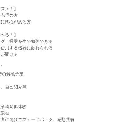
ススメ！】
界志望の方
業に関心がある方
学べる！】
ング、提案を生で勉強できる
、使用する機器に触れられる
音が聞ける
ム】
6時頃解散予定
ク、自己紹介等
談業務疑似体験
座談会
加者に向けてフィードバック、感想共有