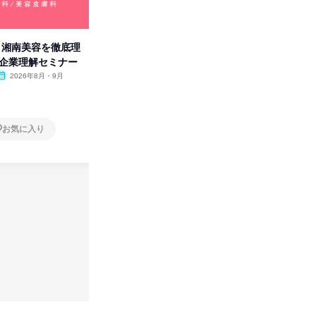
卒】湘南美容を徹底理
人事の心を動かす「自己表現」
タカラト
付企業理解セミナー
の極意/選考官の本音を動画で公
ビ」を学
開
2026年8月・9月
オンライン
2026年8月・9月・10
オンラ
月・11月・12月
1日
1日
お気に入り
お気に入り