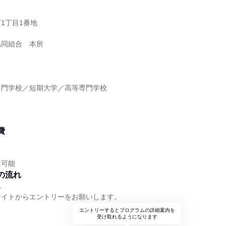
1丁目1番地
協同組合 本所
】
専門学校／短期大学／高等専門学校
】
費
迎可能
の流れ
れ
サイトからエントリーをお願いします。
エントリーするとプログラムの詳細案内を
受け取れるようになります