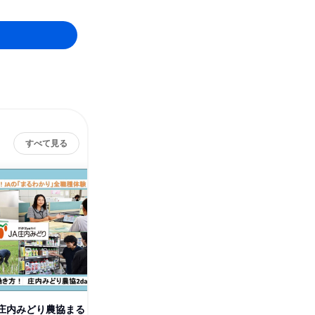
すべて見る
】庄内みどり農協まる
庄内の食の魅力を支える!地域密
【金融・