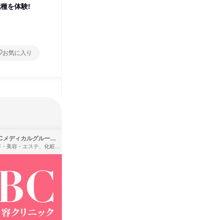
職種を体験!
着の仕事体験
の仕事体
山形県
山形県
2日～4日
2日～4
お気に入り
お気に入り
SBCメディカルグループ株式会社
株式会社バンダイ
理容・美容・エステ、化粧品・理美容用品小売、医療・病院
アパレル・繊維・スポーツメーカー、製造・メーカー、ゲーム制作・販売