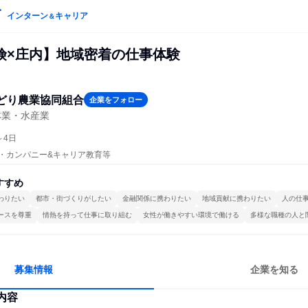
インターン
キャリア
＆
険×庄内】地域密着の仕事体験
どり農業協同組合
企業をフォロー
林業・水産業
～4日
プン・カンパニー&キャリア教育等
すすめ
わりたい
都市・街づくりがしたい
金融関係に携わりたい
地域貢献に携わりたい
人の仕
ースを尊重
情熱を持って仕事に取り組む
女性が働きやすい環境で働ける
多様な職種の人と
募集情報
企業を知る
内容