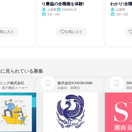
り農協の全職種を体験!
わかり!全
山形県
2026年1月
山形県
2日～4日
2日～4日
気に入り
お気に入り
緒に見られている募集
ニック株式会社
株式会社KADOKAWA
・電子機器メーカー
出版社・新聞社